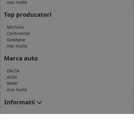
mai multe
Top producatori
Michelin
Continental
Goodyear
mai multe
Marca auto
DACIA
AUDI
BMW
mai multe
Informatii
Servicii clienti