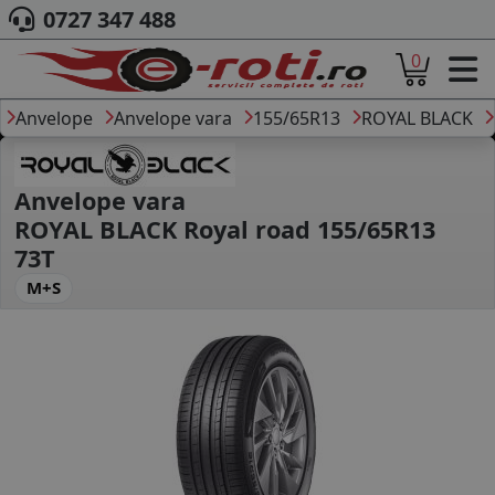
0727 347 488
0
ACASA
DESPRE NOI
Anvelope
Anvelope vara
155/65R13
ROYAL BLACK
ANVELOPE
AUTO
CAMION
Anvelope vara
MOTO
ROYAL BLACK Royal road 155/65R13
AGROINDUSTRIALE
73T
CAUTARE DUPA
M+S
DIMENSIUNI
PRODUCATORI ANVELOPE
MARCA AUTO
BLOG
B2B - COLABORARE COMPANII
CONT
CONTACT