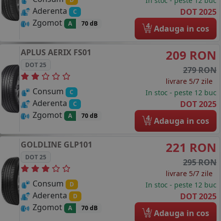
In stoc - peste 12 buc
Aderenta
DOT 2025
C
Zgomot
A
70 dB
4
Adauga in cos
APLUS
AERIX FS01
209 RON
DOT 25
279 RON
livrare 5/7 zile
Consum
In stoc - peste 12 buc
C
Aderenta
DOT 2025
C
Zgomot
A
70 dB
4
Adauga in cos
GOLDLINE
GLP101
221 RON
DOT 25
295 RON
livrare 5/7 zile
Consum
In stoc - peste 12 buc
D
Aderenta
DOT 2025
D
Zgomot
A
70 dB
4
Adauga in cos