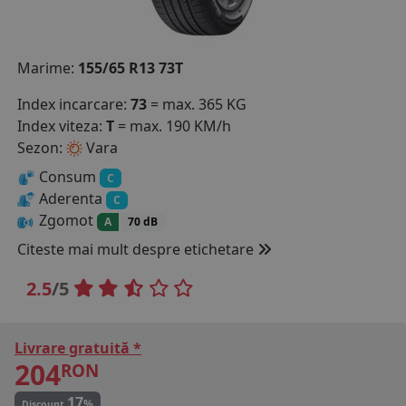
COS (
0 PRODUSE
)
Marime:
155/65 R13 73T
Index incarcare:
73
= max. 365 KG
Index viteza:
T
= max. 190 KM/h
Sezon:
Vara
Consum
C
Aderenta
C
Zgomot
A
70 dB
Citeste mai mult despre etichetare
2.5
/5
Livrare gratuită *
204
RON
17
%
Discount