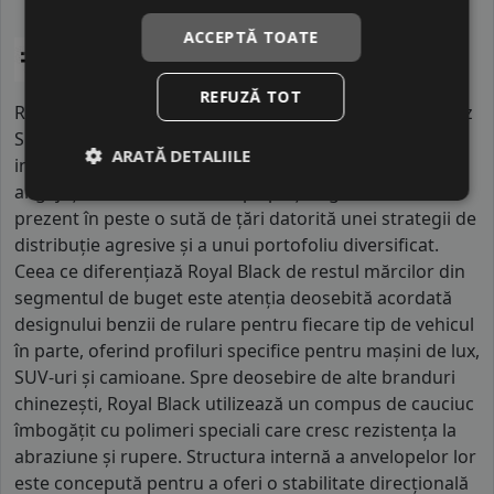
ACCEPTĂ TOATE
REFUZĂ TOT
Royal Black este o marcă de referință a grupului chinez
Shandong Haohua Tire, fiind produsă în facilități
ARATĂ DETALIILE
industriale imense unde activează peste cinci mii de
angajați. Brandul activează pe piețele globale, fiind
prezent în peste o sută de țări datorită unei strategii de
distribuție agresive și a unui portofoliu diversificat.
Ceea ce diferențiază Royal Black de restul mărcilor din
segmentul de buget este atenția deosebită acordată
designului benzii de rulare pentru fiecare tip de vehicul
în parte, oferind profiluri specifice pentru mașini de lux,
SUV-uri și camioane. Spre deosebire de alte branduri
chinezești, Royal Black utilizează un compus de cauciuc
îmbogățit cu polimeri speciali care cresc rezistența la
abraziune și rupere. Structura internă a anvelopelor lor
este concepută pentru a oferi o stabilitate direcțională