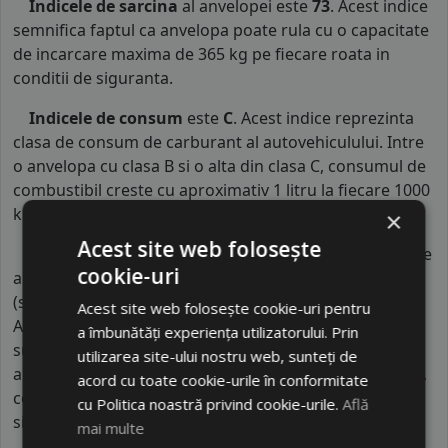
Indicele de sarcina
al anvelopei este
73
. Acest indice
semnifica faptul ca anvelopa poate rula cu o capacitate
de incarcare maxima de 365 kg pe fiecare roata in
conditii de siguranta.
Indicele de consum
este
C
. Acest indice reprezinta
clasa de consum de carburant al autovehiculului. Intre
o anvelopa cu clasa B si o alta din clasa C, consumul de
combustibil creste cu aproximativ 1 litru la fiecare 1000
km parcursi.
×
Acest site web folosește
Indicele de aderenta
al anvelopei este
C
. Acest tip de
cookie-uri
anvelope va avea o distanta de franare pe carosabil ud
(strat de apa intre 0.5 mm si 1.5 mm) cu 4 anvelope cu
Acest site web folosește cookie-uri pentru
ABS ruland cu 80 km/h, mai mare decat clasele
a îmbunătăți experiența utilizatorului. Prin
superioare. Intre o anvelopa din clasa de franare C si
utilizarea site-ului nostru web, sunteți de
alta din clasa E este o diferenta de aproximativ 9 metri,
acord cu toate cookie-urile în conformitate
contribuind astfel, la o siguranta mai mare a soferului
cu Politica noastră privind cookie-urile.
Află
si participantilor din trafic.
mai multe