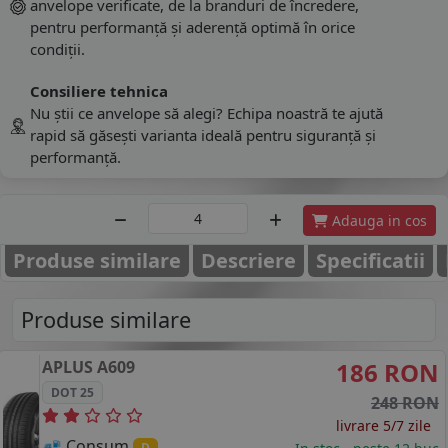
anvelope verificate, de la branduri de încredere,
pentru performanță și aderență optimă în orice
condiții.
Consiliere tehnica
Nu știi ce anvelope să alegi? Echipa noastră te ajută
rapid să găsești varianta ideală pentru siguranță și
performanță.
Adauga in cos
Produse similare
Descriere
Specificatii
Produse similare
APLUS
A609
186 RON
DOT 25
248 RON
livrare 5/7 zile
Consum
D