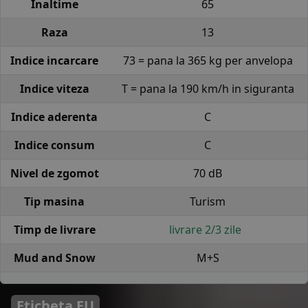
Inaltime
65
Raza
13
Indice incarcare
73 = pana la 365 kg per anvelopa
Indice viteza
T = pana la 190 km/h in siguranta
Indice aderenta
C
Indice consum
C
Nivel de zgomot
70 dB
Tip masina
Turism
Timp de livrare
livrare 2/3 zile
Mud and Snow
M+S
Eticheta EU