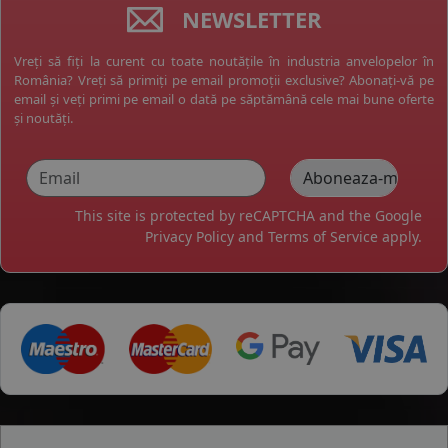
NEWSLETTER
Vreți să fiți la curent cu toate noutățile în industria anvelopelor în
România? Vreți să primiți pe email promoții exclusive? Abonați-vă pe
email și veți primi pe email o dată pe săptămână cele mai bune oferte
și noutăți.
This site is protected by reCAPTCHA and the Google
Privacy Policy
and
Terms of Service
apply.