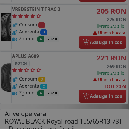
VREDESTEIN
T-TRAC 2
205 RON
225 RON
Consum
E
livrare 2/3 zile
Aderenta
B
Ultima bucata!
Zgomot
A
70 dB
4
Adauga in cos
APLUS
A609
221 RON
DOT 24
269 RON
livrare 2/3 zile
Consum
Ultima bucata!
D
Aderenta
DOT 2024
C
Zgomot
A
70 dB
4
Adauga in cos
Anvelope vara
ROYAL BLACK Royal road 155/65R13 73T
- Descriere si specificatii