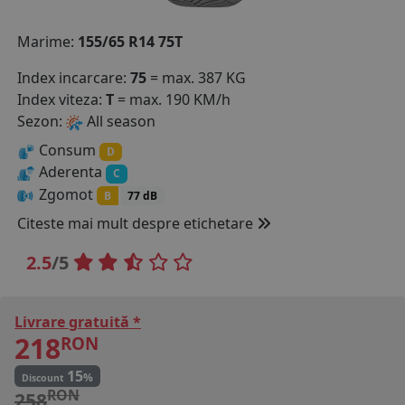
COS (
0 PRODUSE
)
Marime:
155/65 R14 75T
Index incarcare:
75
= max. 387 KG
Index viteza:
T
= max. 190 KM/h
Sezon:
All season
Consum
D
Aderenta
C
Zgomot
B
77 dB
Citeste mai mult despre etichetare
2.5
/5
Livrare gratuită *
218
RON
15
%
Discount
RON
258