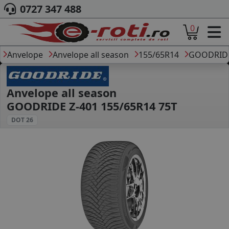
0727 347 488
0
ACASA
DESPRE NOI
Anvelope
Anvelope all season
155/65R14
GOODRID
ANVELOPE
AUTO
CAMION
Anvelope all season
MOTO
GOODRIDE Z-401 155/65R14 75T
AGROINDUSTRIALE
DOT 26
CAUTARE DUPA
DIMENSIUNI
PRODUCATORI ANVELOPE
MARCA AUTO
BLOG
B2B - COLABORARE COMPANII
CONT
CONTACT