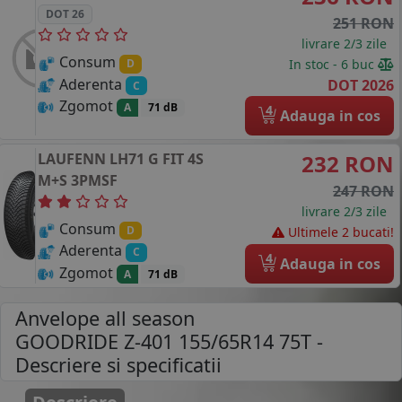
DOT 26
251 RON
livrare 2/3 zile
Consum
In stoc - 6 buc
D
Aderenta
DOT 2026
C
Zgomot
A
71 dB
4
Adauga in cos
LAUFENN
LH71 G FIT 4S
232 RON
M+S 3PMSF
247 RON
livrare 2/3 zile
Consum
D
Ultimele 2 bucati!
Aderenta
C
4
Adauga in cos
Zgomot
A
71 dB
Anvelope all season
GOODRIDE Z-401 155/65R14 75T
-
Descriere si specificatii