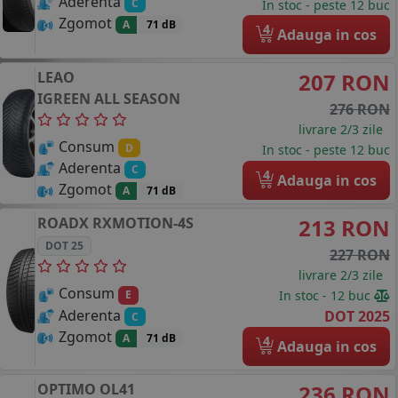
Aderenta
C
In stoc - peste 12 buc
Zgomot
A
71 dB
4
Adauga in cos
LEAO
207 RON
IGREEN ALL SEASON
276 RON
livrare 2/3 zile
Consum
D
In stoc - peste 12 buc
Aderenta
C
4
Adauga in cos
Zgomot
A
71 dB
ROADX
RXMOTION-4S
213 RON
DOT 25
227 RON
livrare 2/3 zile
Consum
In stoc - 12 buc
E
Aderenta
DOT 2025
C
Zgomot
A
71 dB
4
Adauga in cos
OPTIMO
OL41
236 RON