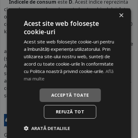
Indicele de consum
este
D
. Acest indice reprezinta
clasa de consum de carburant al autovehiculului. Intre
×
o anvelopa cu clasa B si o alta din clasa C, consumul de
Acest site web folosește
combustibil creste cu aproximativ 1 litru la fiecare 1000
cookie-uri
km parcursi.
Acest site web folosește cookie-uri pentru
Indicele de aderenta
al anvelopei este
C
. Acest tip de
a îmbunătăți experiența utilizatorului. Prin
anvelope va avea o distanta de franare pe carosabil ud
utilizarea site-ului nostru web, sunteți de
(strat de apa intre 0.5 mm si 1.5 mm) cu 4 anvelope cu
acord cu toate cookie-urile în conformitate
ABS ruland cu 80 km/h, mai mare decat clasele
cu Politica noastră privind cookie-urile.
Află
superioare. Intre o anvelopa din clasa de franare C si
mai multe
alta din clasa E este o diferenta de aproximativ 9 metri,
contribuind astfel, la o siguranta mai mare a soferului
si participantilor din trafic.
ACCEPTĂ TOATE
REFUZĂ TOT
ARATĂ DETALIILE
GOODRIDE este un brand internațional aparținând