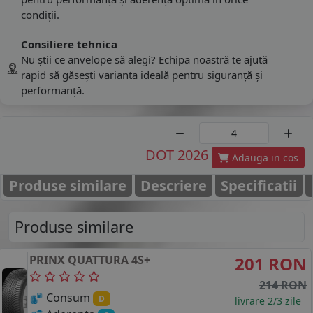
condiții.
Consiliere tehnica
Nu știi ce anvelope să alegi? Echipa noastră te ajută
rapid să găsești varianta ideală pentru siguranță și
performanță.
DOT 2026
Adauga in cos
Produse similare
Descriere
Specificatii
Produse similare
PRINX
QUATTURA 4S+
201 RON
214 RON
Consum
D
livrare 2/3 zile