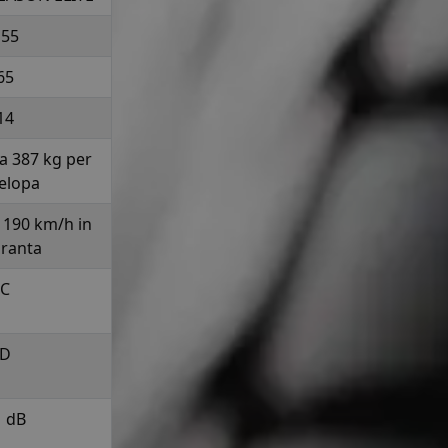
155
65
14
la 387 kg per
elopa
a 190 km/h in
uranta
C
D
1 dB