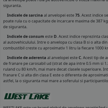
siguranta.
Indicele de sarcina
al anvelopei este
75
. Acest indice 
poate rula cu o capacitate de incarcare maxima de 387 kg p
de siguranta.
Indicele de consum
este
D
. Acest indice reprezinta c
al autovehiculului. Intre o anvelopa cu clasa B si o alta d
combustibil creste cu aproximativ 1 litru la fiecare 1000 k
Indicele de aderenta
al anvelopei este
C
. Acest tip de 
de franare pe carosabil ud (strat de apa intre 0.5 mm si 
ruland cu 80 km/h, mai mare decat clasele superioare. Int
franare C si alta din clasa E este o diferenta de aproximat
astfel, la o siguranta mai mare a soferului si participantilor
WESTLAKE este un brand global de anvelope aparținând u