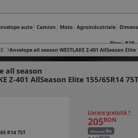
nvelope auto
Camion
Moto
Agroindustriale
Dimens
Blog
B2B
KE
Anvelope all season WESTLAKE Z-401 AllSeason Elite
e all season
E Z-401 AllSeason Elite 155/65R14 75
Livrare gratuită *
205
RON
6
%
/65 R14 75T
Discount
RON