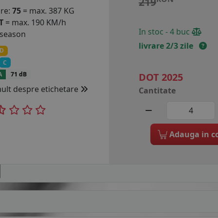
219
are:
75
= max. 387 KG
T
= max. 190 KM/h
In stoc - 4 buc
 season
livrare 2/3 zile
D
C
A
71 dB
DOT 2025
mult despre etichetare
Cantitate
Adauga in c