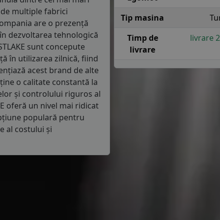
de multiple fabrici
Tip masina
Tu
 Compania are o prezență
 în dezvoltarea tehnologică
Timp de
livrare 
ESTLAKE sunt concepute
livrare
 în utilizarea zilnică, fiind
ențiază acest brand de alte
ne o calitate constantă la
or și controlului riguros al
E oferă un nivel mai ridicat
o opțiune populară pentru
 al costului și