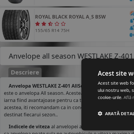
ROYAL BLACK
ROYAL A_S
BSW
155/65 R14 75H
Anvelope all season
WESTLAKE Z-401 
Descriere
Acest site w
Acest site web fol
Anvelopa WESTLAKE Z-401 AllSeason Elite 155/65R14 
ului nostru web, s
este o anvelopa All season. Acestea imbina calitatile anvel
cookie-urile.
Află 
iarna fiind avantajoase pentru ca te scutesc de schimbul 
acestea, iti recomandam ca in conditii meteo extreme sa f
ARATĂ DETAL
destinat fiecarui sezon..
Indicele de viteza
al anvelopei all seasonWESTLAKE es
ca anvelopa poate rula pe autovehicule o viteza maxima d