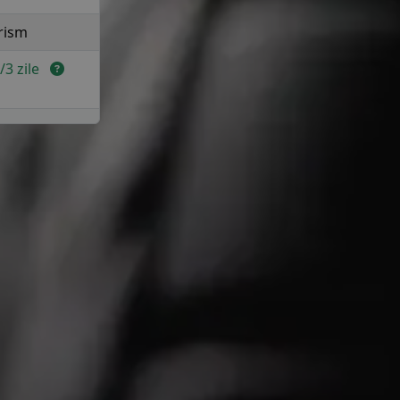
rism
2/3 zile