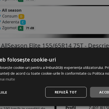
All season
Consum
D
Aderenta
C
Zgomot
A
71 dB
AllSeason Elite 155/65R14 75T
- Descrier
Specificatii
eb folosește cookie-uri
osește cookie-uri pentru a îmbunătăți experiența utilizatorului. Prin
Atribut
Va
75T
pentru autoturisme
unteți de acord cu toate cookie-urile în conformitate cu Politica n
opelor de vara si a celor de
Cod produs
#1
mai multe
intre sezoane. Cu toate
olosesti cate un set
EAN
69381
IILE
REFUZĂ TOT
ACCE
Brand
WES
te
T
. Acest indice confirma
Profil
Z-401 ALL
e 190 km/h in conditii de