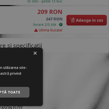
In stoc - peste 12 buc
209 RON
4
247 RON
Adauga in cos
livrare 2/3 zile
Ultima bucata!
e si specificatii
×
 utilizarea site-
loare
oastră privind
9199
12622398
PTĂ TOATE
TLAKE
SEASON ELITE