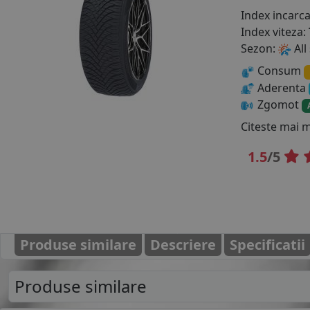
Index incarc
Index viteza:
Sezon:
All
Consum
Aderenta
Zgomot
Citeste mai 
1.5
/5
Produse similare
Descriere
Specificatii
Produse similare