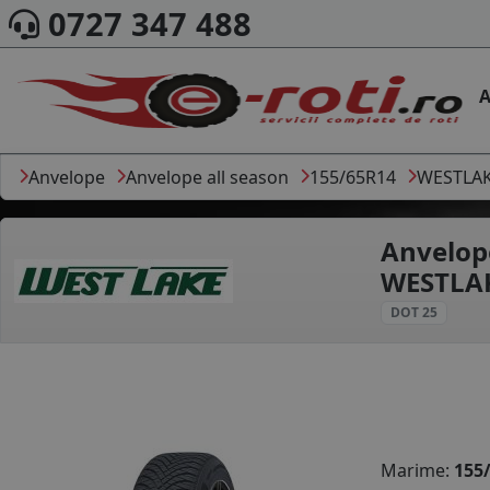
0727 347 488
A
Anvelope
Anvelope all season
155/65R14
WESTLA
Anvelop
WESTLAK
DOT 25
Marime:
155