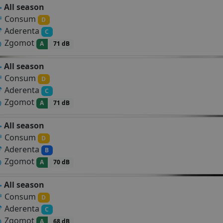
All season
Consum
D
Aderenta
C
Zgomot
A
71 dB
All season
Consum
D
Aderenta
C
Zgomot
A
71 dB
All season
Consum
D
Aderenta
B
Zgomot
A
70 dB
All season
Consum
D
Aderenta
C
Zgomot
A
68 dB