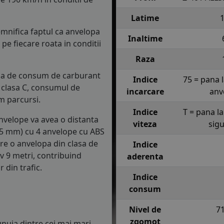
Latime
semnifica faptul ca anvelopa
Inaltime
e fiecare roata in conditii
Raza
lasa de consum de carburant
Indice
75 = pana 
in clasa C, consumul de
incarcare
anv
m parcursi.
Indice
T = pana l
anvelope va avea o distanta
viteza
sig
1.5 mm) cu 4 anvelope cu ABS
re o anvelopa din clasa de
Indice
iv 9 metri, contribuind
aderenta
 din trafic.
Indice
consum
Nivel de
7
zgomot
nuia dintre cei mai mari