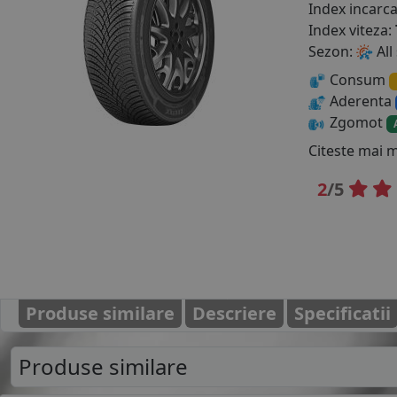
Index incarc
Index viteza:
Sezon:
All
Consum
Aderenta
Zgomot
Citeste mai 
2
/5
Produse similare
Descriere
Specificatii
Produse similare