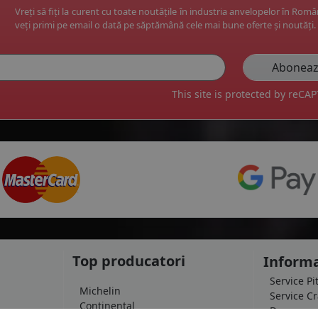
Vreți să fiți la curent cu toate noutățile în industria anvelopelor în Rom
veți primi pe email o dată pe săptămână cele mai bune oferte și noutăți.
This site is protected by reC
Top producatori
Informa
Service Pi
Michelin
Service C
Continental
Despre no