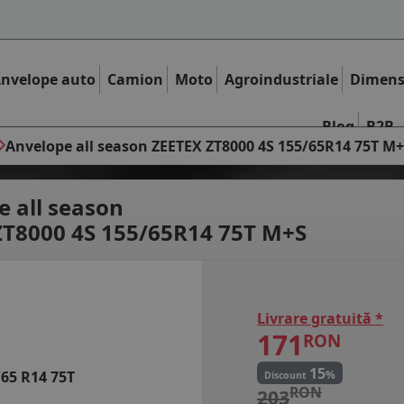
nvelope auto
Camion
Moto
Agroindustriale
Dimens
Blog
B2B
Anvelope all season ZEETEX ZT8000 4S 155/65R14 75T M
e all season
ZT8000 4S 155/65R14 75T M+S
Livrare gratuită *
171
RON
15
%
/65 R14 75T
Discount
RON
203