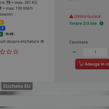
are:
75
= max. 387 KG
T
= max. 190 KM/h
 season
Ultima bucata!
D
livrare 2/3 zile
B
A
70 dB
mult despre etichetare
Cantitate
Adauga in c
Eticheta EU