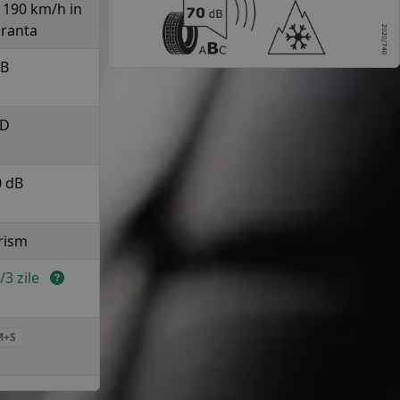
a 190 km/h in
uranta
B
D
0 dB
rism
2/3 zile
M+S