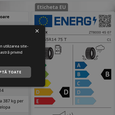
Eticheta EU
loare
08245
×
00036081
 utilizarea site-
ETEX
oastră privind
000 4S
155
PTĂ TOATE
65
14
la 387 kg per
elopa