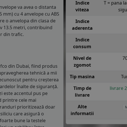
Indice
T = pana l
anvelope va avea o distanta
viteza
sig
1.5 mm) cu 4 anvelope cu ABS
re o anvelopa din clasa de
Indice
iv 13.5 metri, contribuind
aderenta
 din trafic.
Indice
consum
Nivel de
7
zgomot
fco din Dubai, fiind produs
 supravegherea tehnică a mii
Tip masina
Tu
d recunoscut pentru creșterea
rdelor înalte de siguranță.
Timp de
livrare 
zi este accentul pus pe
livrare
d printre cele mai
Alte
randuri prioritizează doar
informatii
siliciu care asigură o
foarte bune la testele