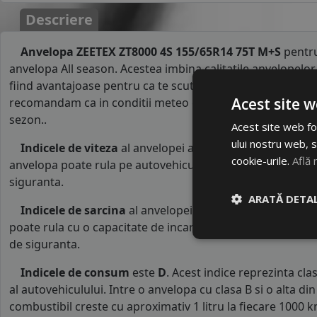
Descriere
Anvelopa ZEETEX ZT8000 4S 155/65R14 75T M+S
pentru
anvelopa All season. Acestea imbina calitatile anvelopelor 
fiind avantajoase pentru ca te scutesc de schimbul intre s
Acest site w
recomandam ca in conditii meteo extreme sa folosesti cate
sezon..
Acest site web fol
ului nostru web, s
Indicele de viteza
al anvelopei all seasonZEETEX este
T
cookie-urile.
Află 
anvelopa poate rula pe autovehicule o viteza maxima de 1
siguranta.
ARATĂ DETAL
Indicele de sarcina
al anvelopei este
75
. Acest indice 
poate rula cu o capacitate de incarcare maxima de 387 kg p
de siguranta.
Indicele de consum
este
D
. Acest indice reprezinta c
al autovehiculului. Intre o anvelopa cu clasa B si o alta d
combustibil creste cu aproximativ 1 litru la fiecare 1000 k