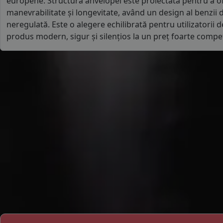
europene. Structura anvelopei este proiectată pentru a ofe
manevrabilitate și longevitate, având un design al benzii 
neregulată. Este o alegere echilibrată pentru utilizatorii d
produs modern, sigur și silențios la un preț foarte compet