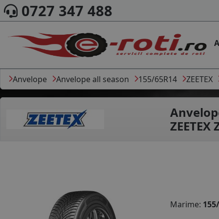
0727 347 488
A
Anvelope
Anvelope all season
155/65R14
ZEETEX
Anvelop
ZEETEX 
Marime:
155