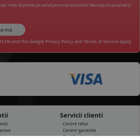
ânia? Vreți să primiți pe email promoții exclusive? Abonați-vă pe email și
APTCHA and the Google
Privacy Policy
and
Terms of Service
apply.
tii
Servicii clienti
testi
Cerere retur
raiova
Cerere garantie
i
Certificat garantie