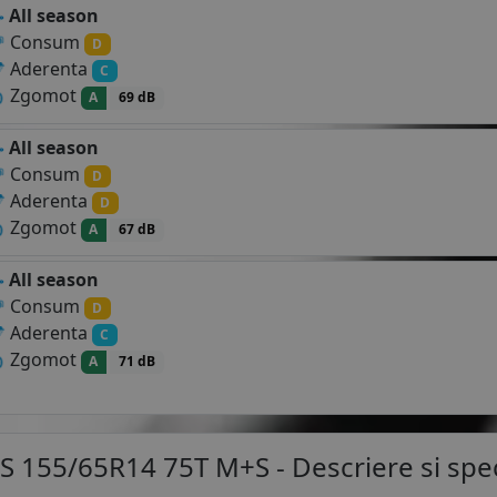
All season
Consum
D
Aderenta
C
Zgomot
A
69 dB
All season
Consum
D
Aderenta
D
Zgomot
A
67 dB
All season
Consum
D
Aderenta
C
Zgomot
A
71 dB
4S 155/65R14 75T M+S
- Descriere si spec