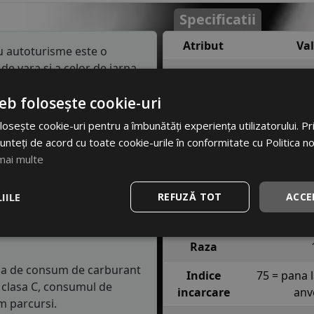
Specificatii
Atribut
Va
 autoturisme este o
de vara si a celor de iarna
Cod produs
#4
ezoane. Cu toate acestea, iti
eb folosește cookie-uri
 un set destinat fiecarui
EAN
62903
osește cookie-uri pentru a îmbunătăți experiența utilizatorului. Prin
Brand
ZE
unteți de acord cu toate cookie-urile în conformitate cu Politica n
. Acest indice confirma ca
mai multe
Profil
ZT8
90 km/h in conditii de
Latime
IILE
REFUZĂ TOT
ACCE
semnifica faptul ca anvelopa
Inaltime
e fiecare roata in conditii
Raza
lasa de consum de carburant
Indice
75 = pana 
in clasa C, consumul de
incarcare
anv
m parcursi.