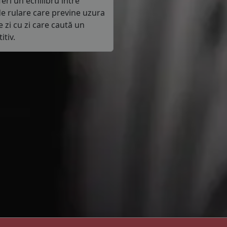
ri un echilibru între
de rulare care previne uzura
e zi cu zi care caută un
itiv.