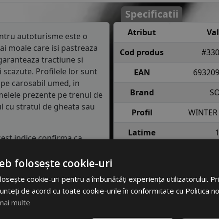
Specificatii
Atribut
Va
tru autoturisme este o
ai moale care isi pastreaza
Cod produs
#33
garanteaza tractiune si
scazute. Profilele lor sunt
EAN
69320
 pe carosabil umed, in
Brand
S
melele prezente pe trenul de
ul cu stratul de gheata sau
Profil
WINTER
Latime
cest indice confirma ca
90 km/h in conditii de
Inaltime
eb folosește cookie-uri
Raza
osește cookie-uri pentru a îmbunătăți experiența utilizatorului. Prin
semnifica faptul ca anvelopa
unteți de acord cu toate cookie-urile în conformitate cu Politica n
e fiecare roata in conditii
Indice
75 = pana 
mai multe
incarcare
anv