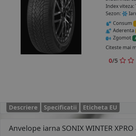
Index viteza:
Sezon:
Iar
Consum
Aderenta
Zgomot
Citeste mai 
0
/5
Descriere
Specificatii
Eticheta EU
Anvelope iarna
SONIX WINTER XPRO 