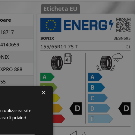
Eticheta EU
loare
018717
94140659
ONIX
 XPRO 888
155
×
65
14
 utilizarea site-
oastră privind
la 387 kg per
elopa