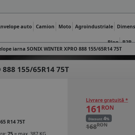
nvelope auto
Camion
Moto
Agroindustriale
Dimens
Blog
B2B
lope iarna SONIX WINTER XPRO 888 155/65R14 75T
888 155/65R14 75T
Livrare gratuită *
161
RON
4
%
Discount
/65 R14 75T
RON
168
are:
75
= max. 387 KG