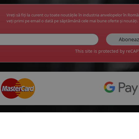
Vreți să fiți la curent cu toate noutățile în industria anvelopelor în Rom
veți primi pe email o dată pe săptămână cele mai bune oferte și noutăți.
This site is protected by reC
Top producatori
Informa
Service Pi
Michelin