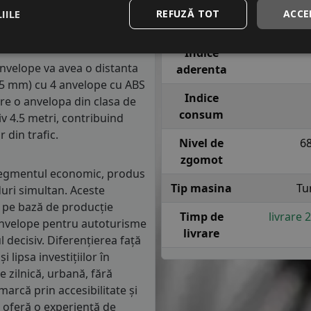
lasa de consum de carburant
Indice
T = pana l
IILE
REFUZĂ TOT
ACCE
in clasa C, consumul de
viteza
sig
m parcursi.
Indice
 anvelope va avea o distanta
aderenta
1.5 mm) cu 4 anvelope cu ABS
Indice
re o anvelopa din clasa de
consum
iv 4.5 metri, contribuind
 din trafic.
Nivel de
6
zgomot
 segmentul economic, produs
Tip masina
Tu
duri simultan. Aceste
ză pe bază de producție
Timp de
livrare 
anvelope pentru autoturisme
livrare
 decisiv. Diferențierea față
lipsa investițiilor în
 zilnică, urbană, fără
arcă prin accesibilitate și
, oferă o experiență de