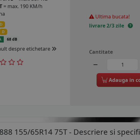
T
= max. 190 KM/h
na
Ultima bucata!
D
livrare 2/3 zile
D
A
68 dB
mult despre etichetare
Cantitate
Adauga in c
888 155/65R14 75T
- Descriere si specifi