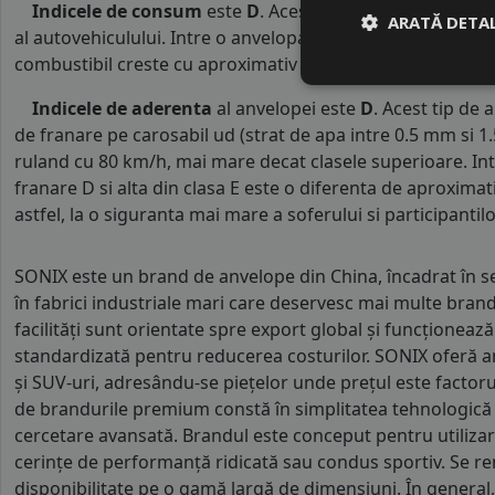
Indicele de consum
este
D
. Acest indice reprezinta c
ARATĂ DETAL
al autovehiculului. Intre o anvelopa cu clasa B si o alta d
combustibil creste cu aproximativ 1 litru la fiecare 1000 k
Indicele de aderenta
al anvelopei este
D
. Acest tip de
de franare pe carosabil ud (strat de apa intre 0.5 mm si 
ruland cu 80 km/h, mai mare decat clasele superioare. Int
franare D si alta din clasa E este o diferenta de aproximat
astfel, la o siguranta mai mare a soferului si participantilor
SONIX este un brand de anvelope din China, încadrat în
în fabrici industriale mari care deservesc mai multe bran
facilități sunt orientate spre export global și funcționea
standardizată pentru reducerea costurilor. SONIX oferă 
și SUV-uri, adresându-se piețelor unde prețul este factorul
de brandurile premium constă în simplitatea tehnologică și 
cercetare avansată. Brandul este conceput pentru utilizare
cerințe de performanță ridicată sau condus sportiv. Se rem
disponibilitate pe o gamă largă de dimensiuni. În general