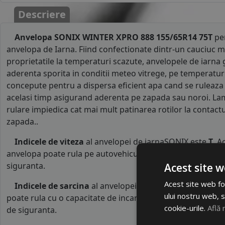
Descriere
Anvelopa SONIX WINTER XPRO 888 155/65R14 75T
pen
anvelopa de Iarna. Fiind confectionate dintr-un cauciuc m
proprietatile la temperaturi scazute, anvelopele de iarna 
aderenta sporita in conditii meteo vitrege, pe temperaturi 
concepute pentru a dispersa eficient apa cand se ruleaza
acelasi timp asigurand aderenta pe zapada sau noroi. La
rulare impiedica cat mai mult patinarea rotilor la contact
zapada..
Indicele de viteza
al anvelopei de iarnaSONIX este
T
. A
anvelopa poate rula pe autovehicule o viteza maxima de 1
siguranta.
Acest site w
Acest site web fol
Indicele de sarcina
al anvelopei este
75
. Acest indice 
ului nostru web, s
poate rula cu o capacitate de incarcare maxima de 387 kg p
cookie-urile.
Află 
de siguranta.