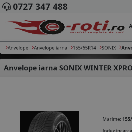
0727 347 488
A
Anvelope
Anvelope iarna
155/65R14
SONIX
Anve
Anvelope iarna
SONIX WINTER XPRO 
Marime:
155
Index incarc