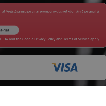
ânia? Vreți să primiți pe email promoții exclusive? Abonați-vă pe email și
APTCHA and the Google
Privacy Policy
and
Terms of Service
apply.
tii
Servicii clienti
testi
Cerere retur