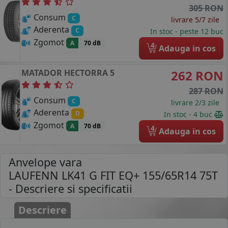
305 RON
Consum
C
livrare 5/7 zile
Aderenta
C
In stoc - peste 12 buc
Zgomot
A
70 dB
4
Adauga in cos
MATADOR
HECTORRA 5
262 RON
287 RON
Consum
C
livrare 2/3 zile
Aderenta
D
In stoc - 4 buc
Zgomot
A
70 dB
4
Adauga in cos
Anvelope vara
LAUFENN LK41 G FIT EQ+ 155/65R14 75T
- Descriere si specificatii
Descriere