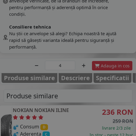
anvelope verificate, de la branduri de încredere,
pentru performanță și aderență optimă în orice
condiții.
Consiliere tehnica
Nu știi ce anvelope să alegi? Echipa noastră te ajută
rapid să găsești varianta ideală pentru siguranță și
performanță.
Adauga in cos
Produse similare
Descriere
Specificatii
Produse similare
NOKIAN
NOKIAN ILINE
236 RON
259 RON
Consum
D
livrare 2/3 zile
Aderenta
C
In stoc - peste 12 buc