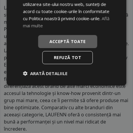
utilizarea site-ului nostru web, sunteți de
LAUFENN este un brand dezvoltat de un producător
acord cu toate cookie-urile în conformitate
sud-coreean important, fiind poziționat ca o alternativă
cu Politica noastră privind cookie-urile.
Află
mai accesibilă în cadrul portofoliului acestuia.
mai multe
Producția este realizată în fabrici moderne din Asia,
unde mii de angajați contribuie la realizarea
ACCEPTĂ TOATE
anvelopelor conform unor standarde stricte de calitate.
LAUFENN este orientat către piața globală și oferă
produse adaptate cerințelor diferitelor regiuni, inclusiv
REFUZĂ TOT
Europa. Anvelopele sunt proiectate pentru a oferi un
echilibru între durabilitate, confort și performanță,
ARATĂ DETALIILE
fiind potrivite pentru utilizarea zilnică. Ceea ce
diferențiază acest brand de alte mărci economice este
accesul la tehnologie și know-how provenit dintr-un
grup mai mare, ceea ce îi permite să ofere produse mai
bine optimizate. Comparativ cu alte branduri din
aceeași categorie, LAUFENN oferă o consistență mai
bună a performanței și un nivel mai ridicat de
încredere.