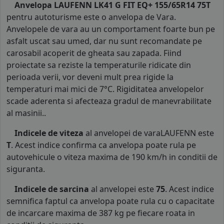
Anvelopa LAUFENN LK41 G FIT EQ+ 155/65R14 75T
pentru autoturisme este o anvelopa de Vara.
Anvelopele de vara au un comportament foarte bun pe
asfalt uscat sau umed, dar nu sunt recomandate pe
carosabil acoperit de gheata sau zapada. Fiind
proiectate sa reziste la temperaturile ridicate din
perioada verii, vor deveni mult prea rigide la
temperaturi mai mici de 7°C. Rigiditatea anvelopelor
scade aderenta si afecteaza gradul de manevrabilitate
al masinii..
Indicele de viteza
al anvelopei de varaLAUFENN este
T
. Acest indice confirma ca anvelopa poate rula pe
autovehicule o viteza maxima de 190 km/h in conditii de
siguranta.
Indicele de sarcina
al anvelopei este
75
. Acest indice
semnifica faptul ca anvelopa poate rula cu o capacitate
de incarcare maxima de 387 kg pe fiecare roata in