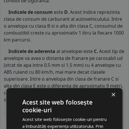
conditii de siguranta.
Indicele de consum
este
D
. Acest indice reprezinta
clasa de consum de carburant al autovehiculului. Intre
o anvelopa cu clasa B si o alta din clasa C, consumul de
combustibil creste cu aproximativ 1 litru la fiecare 1000
km parcursi.
Indicele de aderenta
al anvelopei este
C
. Acest tip de
anvelope va avea o distanta de franare pe carosabil ud
(strat de apa intre 0.5 mm si 1.5 mm) cu 4 anvelope cu
ABS ruland cu 80 km/h, mai mare decat clasele
superioare. Intre o anvelopa din clasa de franare C si
alta din clasa E este o diferenta de aproximativ 9 metri,
contribuind astfel, la o siguranta mai mare a soferului
×
si participantilor din trafic.
Acest site web folosește
cookie-uri
Acest site web folosește cookie-uri pentru
a îmbunătăți experiența utilizatorului. Prin