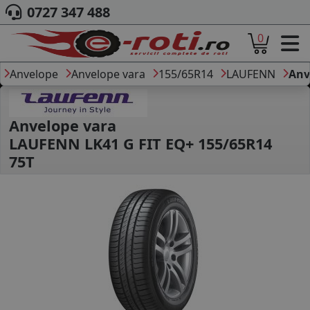
0727 347 488
0
ACASA
DESPRE NOI
Anvelope
Anvelope vara
155/65R14
LAUFENN
Anv
ANVELOPE
AUTO
CAMION
Anvelope vara
MOTO
LAUFENN LK41 G FIT EQ+ 155/65R14
AGROINDUSTRIALE
75T
CAUTARE DUPA
DIMENSIUNI
PRODUCATORI ANVELOPE
MARCA AUTO
BLOG
B2B - COLABORARE COMPANII
CONT
CONTACT