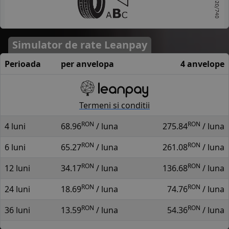
Simulator de rate Leanpay
Perioada
per anvelopa
4 anvelope
Termeni si conditii
RON
RON
4 luni
68.96
/ luna
275.84
/ luna
RON
RON
6 luni
65.27
/ luna
261.08
/ luna
RON
RON
12 luni
34.17
/ luna
136.68
/ luna
RON
RON
24 luni
18.69
/ luna
74.76
/ luna
RON
RON
36 luni
13.59
/ luna
54.36
/ luna