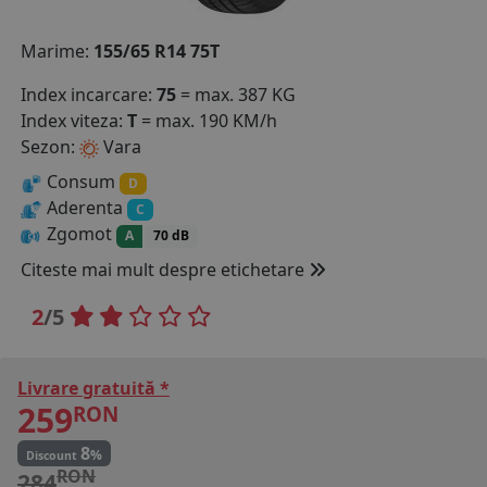
COS (
0 PRODUSE
)
Marime:
155/65 R14 75T
Index incarcare:
75
= max. 387 KG
Index viteza:
T
= max. 190 KM/h
Sezon:
Vara
Consum
D
Aderenta
C
Zgomot
A
70 dB
Citeste mai mult despre etichetare
2
/5
Livrare gratuită *
259
RON
8
%
Discount
RON
284