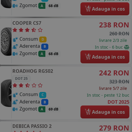
Zgomot
A
68 dB
4
Adauga in cos
COOPER
CS7
238 RON
260 RON
Consum
D
livrare 2/3 zile
Aderenta
B
In stoc - 6 buc
Zgomot
A
68 dB
4
Adauga in cos
ROADHOG
RGS02
242 RON
DOT 25
323 RON
livrare 5/7 zile
Consum
In stoc - peste 12 buc
C
Aderenta
DOT 2025
B
Zgomot
A
69 dB
4
Adauga in cos
DEBICA
PASSIO 2
279 RON