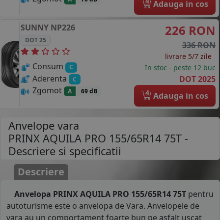
4
Adauga in cos
SUNNY
NP226
226 RON
DOT 25
336 RON
livrare 5/7 zile
Consum
In stoc - peste 12 buc
C
Aderenta
DOT 2025
C
Zgomot
A
69 dB
4
Adauga in cos
Anvelope vara
PRINX AQUILA PRO 155/65R14 75T
-
Descriere si specificatii
Descriere
Anvelopa PRINX AQUILA PRO 155/65R14 75T
pentru
autoturisme este o anvelopa de Vara. Anvelopele de
vara au un comportament foarte bun pe asfalt uscat