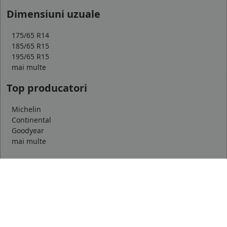
Dimensiuni uzuale
175/65 R14
185/65 R15
195/65 R15
mai multe
Top producatori
Michelin
Continental
Goodyear
mai multe
Marca auto
DACIA
AUDI
BMW
mai multe