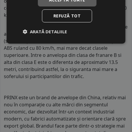
o anvelopa cu clasa B si o alta din clasa C, consumul de
combustibil creste cu aproximativ 1 litru la fiecare 1000
km parcursi.
REFUZĂ TOT
Indicele de aderenta
al anvelopei este
B
. Acest tip de
ARATĂ DETALIILE
anvelope va avea o distanta de franare pe carosabil ud
(strat de apa intre 0.5 mm si 1.5 mm) cu 4 anvelope cu
ABS ruland cu 80 km/h, mai mare decat clasele
superioare. Intre o anvelopa din clasa de franare B si
alta din clasa E este o diferenta de aproximativ 13.5
metri, contribuind astfel, la o siguranta mai mare a
soferului si participantilor din trafic.
PRINX este un brand de anvelope din China, relativ mai
nou în comparație cu alte mărci din segmentul
economic, dar dezvoltat într-un context industrial
modern, cu fabrici automatizate și orientare clară spre
export global. Brandul face parte dintr-o strategie mai