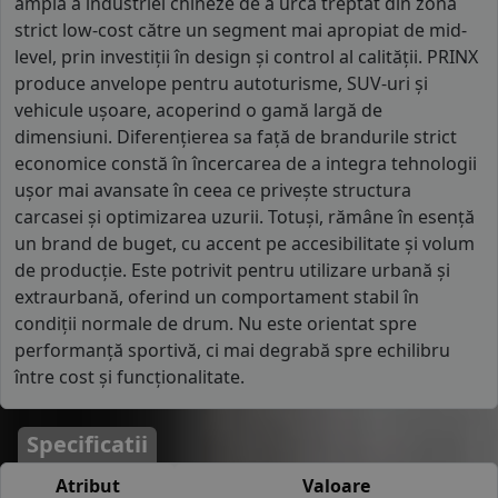
amplă a industriei chineze de a urca treptat din zona
strict low-cost către un segment mai apropiat de mid-
level, prin investiții în design și control al calității. PRINX
produce anvelope pentru autoturisme, SUV-uri și
vehicule ușoare, acoperind o gamă largă de
dimensiuni. Diferențierea sa față de brandurile strict
economice constă în încercarea de a integra tehnologii
ușor mai avansate în ceea ce privește structura
carcasei și optimizarea uzurii. Totuși, rămâne în esență
un brand de buget, cu accent pe accesibilitate și volum
de producție. Este potrivit pentru utilizare urbană și
extraurbană, oferind un comportament stabil în
condiții normale de drum. Nu este orientat spre
performanță sportivă, ci mai degrabă spre echilibru
între cost și funcționalitate.
Specificatii
Atribut
Valoare