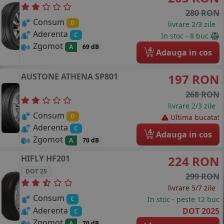
280 RON
Consum
D
livrare 2/3 zile
Aderenta
C
In stoc - 8 buc
Zgomot
A
69 dB
4
Adauga in cos
AUSTONE
ATHENA SP801
197 RON
268 RON
livrare 2/3 zile
Consum
D
Ultima bucata!
Aderenta
C
4
Adauga in cos
Zgomot
A
70 dB
HIFLY
HF201
224 RON
DOT 25
299 RON
livrare 5/7 zile
Consum
In stoc - peste 12 buc
C
Aderenta
DOT 2025
C
Zgomot
A
70 dB