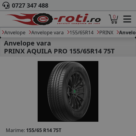
0727 347 488
0
ACASA
DESPRE NOI
Anvelope
Anvelope vara
155/65R14
PRINX
Anvelo
ANVELOPE
Anvelope vara
AUTO
PRINX AQUILA PRO 155/65R14 75T
CAMION
MOTO
AGROINDUSTRIALE
CAUTARE DUPA
DIMENSIUNI
PRODUCATORI ANVELOPE
MARCA AUTO
BLOG
B2B - COLABORARE COMPANII
CONT
Marime:
155/65 R14 75T
CONTACT