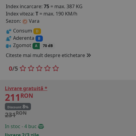
Index incarcare:
75
= max. 387 KG
COS (
0 PRODUSE
)
Index viteza:
T
= max. 190 KM/h
Sezon:
Vara
Consum
D
Aderenta
B
Zgomot
A
70 dB
Citeste mai mult despre etichetare
0
/5
Livrare gratuită *
211
RON
8
%
Discount
RON
231
In stoc - 4 buc
livrare 2/3 zile