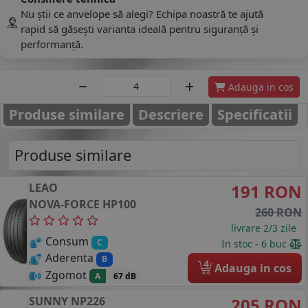
Nu știi ce anvelope să alegi? Echipa noastră te ajută
rapid să găsești varianta ideală pentru siguranță și
performanță.
Adauga in cos
Produse similare
Descriere
Specificatii
Produse similare
LEAO
191 RON
NOVA-FORCE HP100
260 RON
livrare 2/3 zile
Consum
C
In stoc - 6 buc
Aderenta
B
4
Adauga in cos
Zgomot
A
67 dB
SUNNY
NP226
205 RON