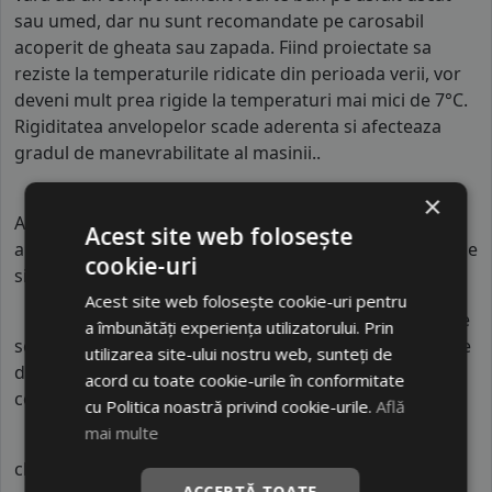
sau umed, dar nu sunt recomandate pe carosabil
acoperit de gheata sau zapada. Fiind proiectate sa
reziste la temperaturile ridicate din perioada verii, vor
deveni mult prea rigide la temperaturi mai mici de 7°C.
Rigiditatea anvelopelor scade aderenta si afecteaza
gradul de manevrabilitate al masinii..
Indicele de viteza
al anvelopei de varaPRINX este
T
.
×
Acest indice confirma ca anvelopa poate rula pe
Acest site web folosește
autovehicule o viteza maxima de 190 km/h in conditii de
cookie-uri
siguranta.
Acest site web folosește cookie-uri pentru
Indicele de sarcina
al anvelopei este
75
. Acest indice
a îmbunătăți experiența utilizatorului. Prin
semnifica faptul ca anvelopa poate rula cu o capacitate
utilizarea site-ului nostru web, sunteți de
de incarcare maxima de 387 kg pe fiecare roata in
acord cu toate cookie-urile în conformitate
conditii de siguranta.
cu Politica noastră privind cookie-urile.
Află
mai multe
Indicele de consum
este
D
. Acest indice reprezinta
clasa de consum de carburant al autovehiculului. Intre
ACCEPTĂ TOATE