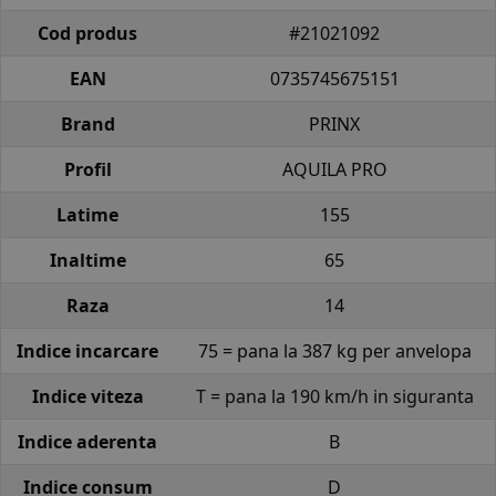
Cod produs
#21021092
EAN
0735745675151
Brand
PRINX
Profil
AQUILA PRO
Latime
155
Inaltime
65
Raza
14
Indice incarcare
75 = pana la 387 kg per anvelopa
Indice viteza
T = pana la 190 km/h in siguranta
Indice aderenta
B
Indice consum
D