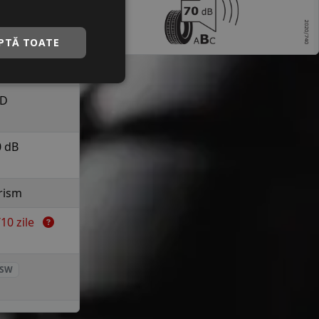
a 210 km/h in
uranta
PTĂ TOATE
C
D
0 dB
rism
7/10 zile
SW