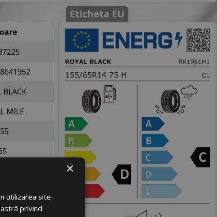
Eticheta EU
loare
87225
8641952
 BLACK
L MILE
55
65
×
14
la 387 kg per
 utilizarea site-
elopa
oastră privind