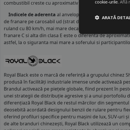
cookie-urile.
Află 
combustibil creste cu aproximativ 1 litru la fiecare 1000 k
Indicele de aderenta
al anvelopei este
C
. Acest tip de 
ARATĂ DETAL
de franare pe carosabil ud (strat de apa intre 0.5 mm si 
ruland cu 80 km/h, mai mare decat clasele superioare. Int
franare C si alta din clasa E este o diferenta de aproximat
astfel, la o siguranta mai mare a soferului si participantilor
Royal Black este o marcă de referință a grupului chinez 
produsă în facilități industriale imense unde activează pes
Brandul activează pe piețele globale, fiind prezent în pest
unei strategii de distribuție agresive și a unui portofoliu d
diferențiază Royal Black de restul mărcilor din segmentul
deosebită acordată designului benzii de rulare pentru fiec
oferind profiluri specifice pentru mașini de lux, SUV-uri 
de alte branduri chinezești, Royal Black utilizează un co