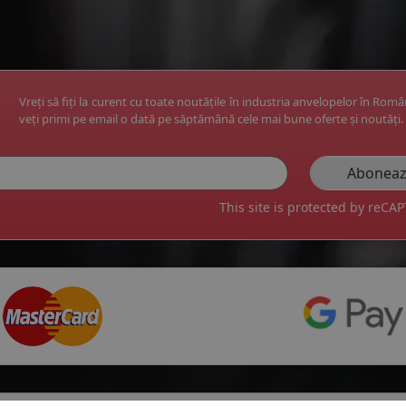
Vreți să fiți la curent cu toate noutățile în industria anvelopelor în Rom
veți primi pe email o dată pe săptămână cele mai bune oferte și noutăți.
This site is protected by reC