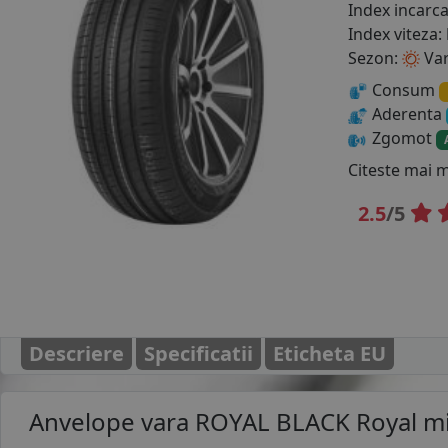
Index incarc
Index viteza:
Sezon:
Va
Consum
Aderenta
Zgomot
Citeste mai 
2.5
/5
Descriere
Specificatii
Eticheta EU
Anvelope vara
ROYAL BLACK Royal m