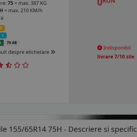
0
RON
are:
75
= max. 387 KG
H
= max. 210 KM/h
ra
D
C
A
70 dB
Indisponibil
mult despre etichetare
livrare 7/10 zil
ile 155/65R14 75H
- Descriere si specific