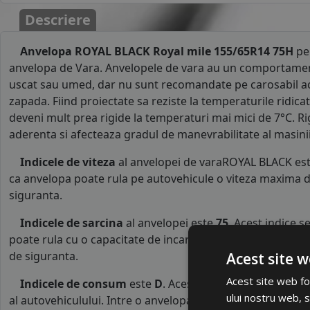
Descriere
Anvelopa ROYAL BLACK Royal mile 155/65R14 75H
pe
anvelopa de Vara. Anvelopele de vara au un comportamen
uscat sau umed, dar nu sunt recomandate pe carosabil a
zapada. Fiind proiectate sa reziste la temperaturile ridicat
deveni mult prea rigide la temperaturi mai mici de 7°C. R
aderenta si afecteaza gradul de manevrabilitate al masinii
Indicele de viteza
al anvelopei de varaROYAL BLACK es
ca anvelopa poate rula pe autovehicule o viteza maxima d
siguranta.
Indicele de sarcina
al anvelopei este
75
. Acest indice 
poate rula cu o capacitate de incarcare maxima de 387 kg p
de siguranta.
Acest site w
Acest site web fol
Indicele de consum
este
D
. Acest indice reprezinta c
ului nostru web, s
al autovehiculului. Intre o anvelopa cu clasa B si o alta d