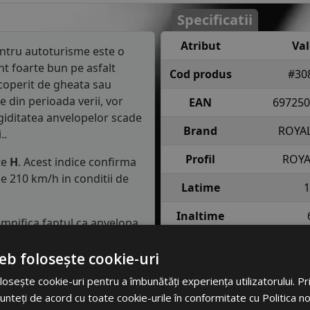
Specificatii
Atribut
Va
ntru autoturisme este o
t foarte bun pe asfalt
Cod produs
#30
coperit de gheata sau
e din perioada verii, vor
EAN
697250
igiditatea anvelopelor scade
Brand
ROYAL
..
Profil
ROYA
te
H
. Acest indice confirma
e 210 km/h in conditii de
Latime
1
Inaltime
semnifica faptul ca anvelopa
e fiecare roata in conditii
Raza
eb folosește cookie-uri
Indice
75 = pana 
osește cookie-uri pentru a îmbunătăți experiența utilizatorului. Prin
lasa de consum de carburant
incarcare
anv
unteți de acord cu toate cookie-urile în conformitate cu Politica n
in clasa C, consumul de