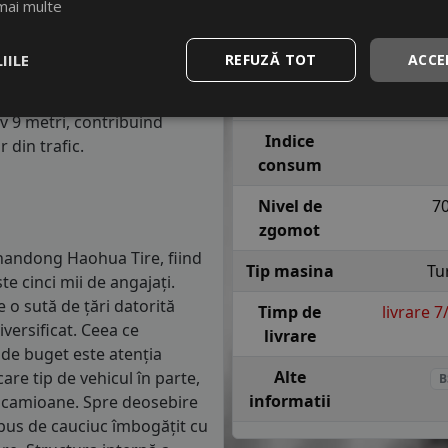
mai multe
m parcursi.
Indice
H = pana l
viteza
sig
anvelope va avea o distanta
IILE
REFUZĂ TOT
ACCE
1.5 mm) cu 4 anvelope cu ABS
Indice
re o anvelopa din clasa de
aderenta
iv 9 metri, contribuind
Indice
 din trafic.
consum
Nivel de
7
zgomot
Shandong Haohua Tire, fiind
Tip masina
Tu
te cinci mii de angajați.
e o sută de țări datorită
Timp de
livrare 
iversificat. Ceea ce
livrare
 de buget este atenția
Alte
are tip de vehicul în parte,
B
informatii
și camioane. Spre deosebire
mpus de cauciuc îmbogățit cu