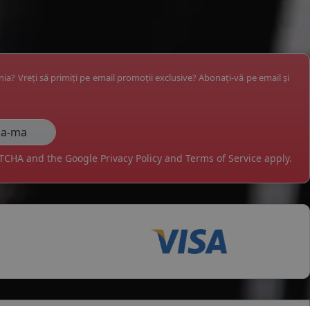
ânia? Vreți să primiți pe email promoții exclusive? Abonați-vă pe email și
APTCHA and the Google
Privacy Policy
and
Terms of Service
apply.