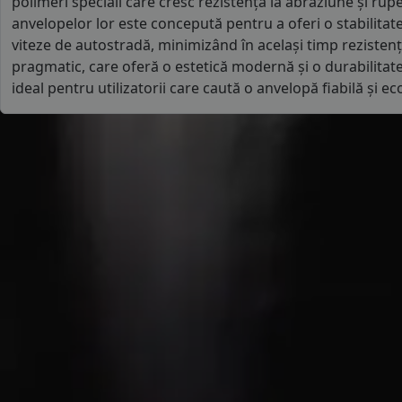
polimeri speciali care cresc rezistența la abraziune și rup
anvelopelor lor este concepută pentru a oferi o stabilitate
viteze de autostradă, minimizând în același timp rezistenț
pragmatic, care oferă o estetică modernă și o durabilitate 
ideal pentru utilizatorii care caută o anvelopă fiabilă și e