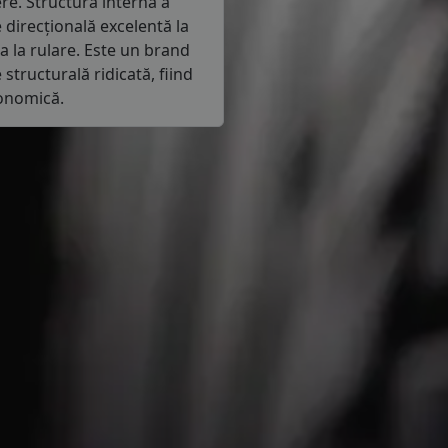
ere. Structura internă a
 direcțională excelentă la
a la rulare. Este un brand
structurală ridicată, fiind
conomică.