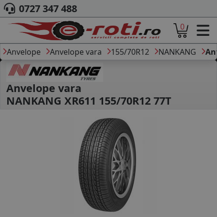
0727 347 488
0
ACASA
DESPRE NOI
Anvelope
Anvelope vara
155/70R12
NANKANG
An
ANVELOPE
AUTO
CAMION
Anvelope vara
MOTO
NANKANG XR611 155/70R12 77T
AGROINDUSTRIALE
CAUTARE DUPA
DIMENSIUNI
PRODUCATORI ANVELOPE
MARCA AUTO
BLOG
B2B - COLABORARE COMPANII
CONT
CONTACT