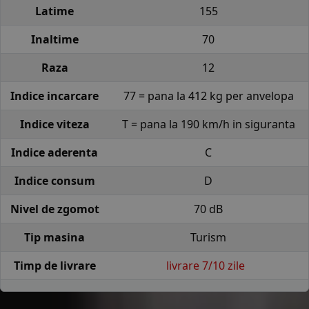
Latime
155
Inaltime
70
Raza
12
Indice incarcare
77 = pana la 412 kg per anvelopa
Indice viteza
T = pana la 190 km/h in siguranta
Indice aderenta
C
Indice consum
D
Nivel de zgomot
70 dB
Tip masina
Turism
Timp de livrare
livrare 7/10 zile