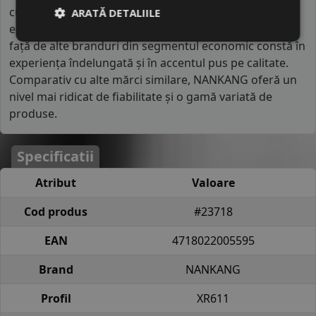
cunoscute pentru durabilitate și pentru performanțe
ARATĂ DETALIILE
echilibrate în condiții variate de drum. Diferențierea
față de alte branduri din segmentul economic constă în
experiența îndelungată și în accentul pus pe calitate.
Comparativ cu alte mărci similare, NANKANG oferă un
nivel mai ridicat de fiabilitate și o gamă variată de
produse.
Specificatii
Atribut
Valoare
Cod produs
#23718
EAN
4718022005595
Brand
NANKANG
Profil
XR611