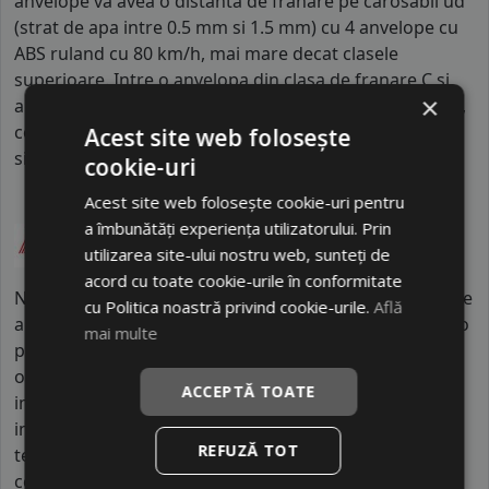
anvelope va avea o distanta de franare pe carosabil ud
(strat de apa intre 0.5 mm si 1.5 mm) cu 4 anvelope cu
ABS ruland cu 80 km/h, mai mare decat clasele
superioare. Intre o anvelopa din clasa de franare C si
×
alta din clasa E este o diferenta de aproximativ 9 metri,
contribuind astfel, la o siguranta mai mare a soferului
Acest site web folosește
si participantilor din trafic.
cookie-uri
Acest site web folosește cookie-uri pentru
a îmbunătăți experiența utilizatorului. Prin
utilizarea site-ului nostru web, sunteți de
acord cu toate cookie-urile în conformitate
NANKANG este unul dintre cei mai vechi producători de
cu Politica noastră privind cookie-urile.
Află
anvelope din Taiwan, cu o istorie de peste 60 de ani și o
mai multe
prezență globală în continuă creștere. Compania
operează fabrici moderne și are mii de angajați
ACCEPTĂ TOATE
implicați în producție și dezvoltare. NANKANG
investește constant în cercetare și în îmbunătățirea
REFUZĂ TOT
tehnologiilor de fabricație, oferind anvelope adaptate
cerințelor piețelor internaționale. Produsele sale sunt