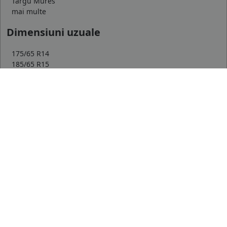
Targu Mures
mai multe
Dimensiuni uzuale
175/65 R14
185/65 R15
195/65 R15
mai multe
Top producatori
Michelin
Continental
Goodyear
mai multe
Marca auto
DACIA
AUDI
BMW