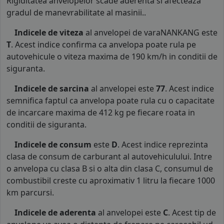
Rigiditatea anvelopelor scade aderenta si afecteaza
gradul de manevrabilitate al masinii..
Indicele de viteza
al anvelopei de varaNANKANG este
T
. Acest indice confirma ca anvelopa poate rula pe
autovehicule o viteza maxima de 190 km/h in conditii de
siguranta.
Indicele de sarcina
al anvelopei este
77
. Acest indice
semnifica faptul ca anvelopa poate rula cu o capacitate
de incarcare maxima de 412 kg pe fiecare roata in
conditii de siguranta.
Indicele de consum
este
D
. Acest indice reprezinta
clasa de consum de carburant al autovehiculului. Intre
o anvelopa cu clasa B si o alta din clasa C, consumul de
combustibil creste cu aproximativ 1 litru la fiecare 1000
km parcursi.
Indicele de aderenta
al anvelopei este
C
. Acest tip de