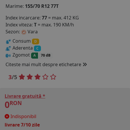
Marime:
155/70 R12 77T
COS (
0 PRODUSE
)
Index incarcare:
77
= max. 412 KG
Index viteza:
T
= max. 190 KM/h
Sezon:
Vara
Consum
D
Aderenta
C
Zgomot
A
70 dB
Citeste mai mult despre etichetare
3
/5
Livrare gratuită *
0
RON
Indisponibil
livrare 7/10 zile