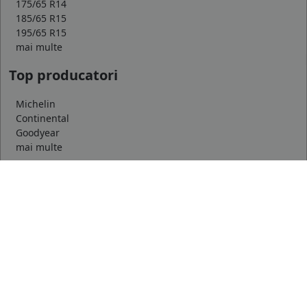
175/65 R14
185/65 R15
195/65 R15
mai multe
Top producatori
Michelin
Continental
Goodyear
mai multe
Marca auto
DACIA
AUDI
BMW
mai multe
Informatii