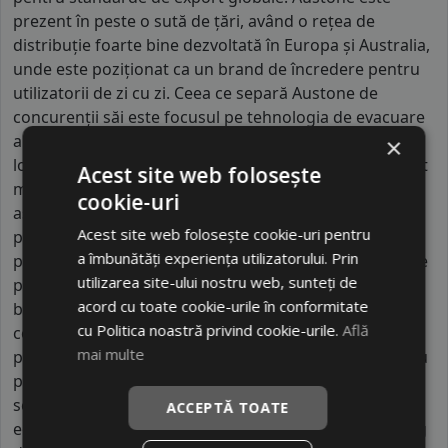
prezent în peste o sută de țări, având o rețea de
distribuție foarte bine dezvoltată în Europa și Australia,
unde este poziționat ca un brand de încredere pentru
utilizatorii de zi cu zi. Ceea ce separă Austone de
concurenții săi este focusul pe tehnologia de evacuare
a apei; profilurile lor sunt proiectate cu șanțuri
×
longitudinale extra-largi care previn acvaplanarea mult
Acest site web folosește
mai eficient decât alte anvelope din clasa sa. De
cookie-uri
asemenea, Austone se diferențiază prin rigiditatea
Acest site web folosește cookie-uri pentru
peretelui lateral, o caracteristică tehnică ce oferă o
a îmbunătăți experiența utilizatorului. Prin
protecție sporită jantelor împotriva șocurilor mecanice
utilizarea site-ului nostru web, sunteți de
provocate de borduri sau gropi. În timp ce alte
acord cu toate cookie-urile în conformitate
branduri pun accent doar pe preț, Austone investește
cu Politica noastră privind cookie-urile.
Află
constant în centrul său de cercetare și dezvoltare
mai multe
pentru a asigura o durată de viață a benzii de rulare cu
până la zece procente mai mare decât media
segmentului, transformându-se într-o soluție
ACCEPTĂ TOATE
economică pe termen lung pentru șoferii care parcurg