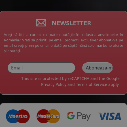
NEWSLETTER
Vreți să fiți la curent cu toate noutățile în industria anvelopelor în
România? Vreți să primiți pe email promoții exclusive? Abonați-vă pe
email și veți primi pe email o dată pe săptămână cele mai bune oferte
și noutăți.
This site is protected by reCAPTCHA and the Google
Privacy Policy
and
Terms of Service
apply.