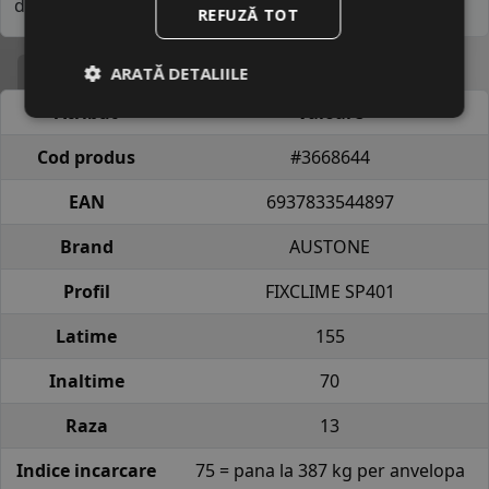
distanțe anuale considerabile.
REFUZĂ TOT
Specificatii
ARATĂ DETALIILE
Atribut
Valoare
Cod produs
#3668644
EAN
6937833544897
Brand
AUSTONE
Profil
FIXCLIME SP401
Latime
155
Inaltime
70
Raza
13
Indice incarcare
75 = pana la 387 kg per anvelopa