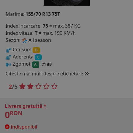
COS (
0 PRODUSE
)
Marime:
155/70 R13 75T
Index incarcare:
75
= max. 387 KG
Index viteza:
T
= max. 190 KM/h
Sezon:
All season
Consum
D
Aderenta
C
Zgomot
A
71 dB
Citeste mai mult despre etichetare
2
/5
Livrare gratuită *
0
RON
Indisponibil