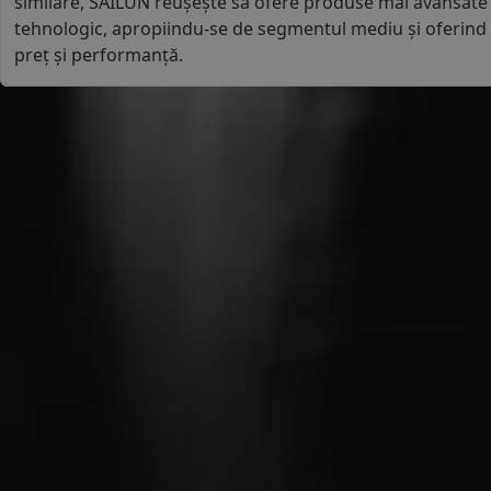
similare, SAILUN reușește să ofere produse mai avansate
tehnologic, apropiindu-se de segmentul mediu și oferind 
preț și performanță.