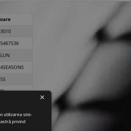
loare
03010
55467536
ILUN
 4SEASONS
155
70
×
13
 utilizarea site-
la 387 kg per
oastră privind
elopa