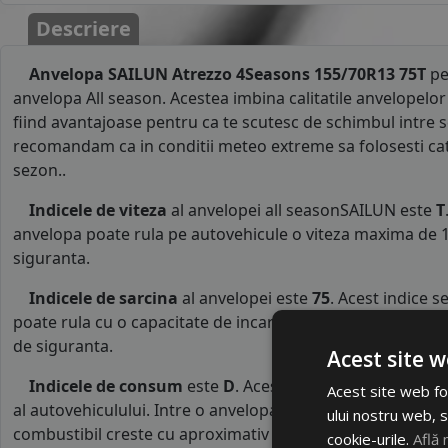
Descriere
Anvelopa SAILUN Atrezzo 4Seasons 155/70R13 75T
pe
anvelopa All season. Acestea imbina calitatile anvelopelor 
fiind avantajoase pentru ca te scutesc de schimbul intre s
recomandam ca in conditii meteo extreme sa folosesti cate
sezon..
Indicele de viteza
al anvelopei all seasonSAILUN este
T
anvelopa poate rula pe autovehicule o viteza maxima de 1
siguranta.
Indicele de sarcina
al anvelopei este
75
. Acest indice 
poate rula cu o capacitate de incarcare maxima de 387 kg p
de siguranta.
Acest site w
Indicele de consum
este
D
. Acest indice reprezinta c
Acest site web fol
al autovehiculului. Intre o anvelopa cu clasa B si o alta d
ului nostru web, s
combustibil creste cu aproximativ 1 litru la fiecare 1000 k
cookie-urile.
Află 