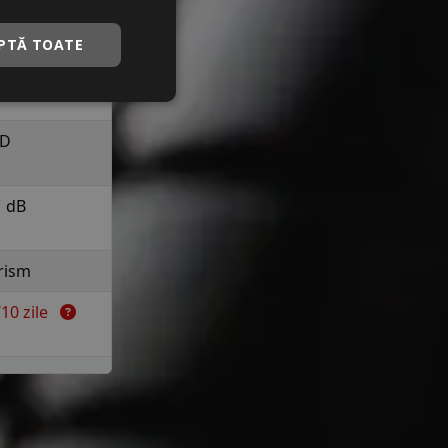
a 190 km/h in
uranta
PTĂ TOATE
C
D
1 dB
rism
7/10 zile