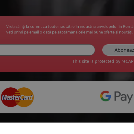
Vreți să fiți la curent cu toate noutățile în industria anvelopelor în Rom
veți primi pe email o dată pe săptămână cele mai bune oferte și noutăți.
This site is protected by reC
Top producatori
Informa