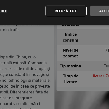
Indice
T = pana l
anvelope va avea o distanta
viteza
sig
IILE
REFUZĂ TOT
ACCE
1.5 mm) cu 4 anvelope cu ABS
re o anvelopa din clasa de
Indice
iv 9 metri, contribuind
aderenta
 din trafic.
Indice
consum
Nivel de
7
zgomot
lope din China, cu o
ustrială extinsă. Compania
Tip masina
Tu
 are zeci de mii de angajați
tește constant în inovație și
Timp de
livrare 
noi tehnologii și materiale.
livrare
e solide în ceea ce privește
ibil. Diferențierea față de
dicat de integrare
omparativ cu alte mărci