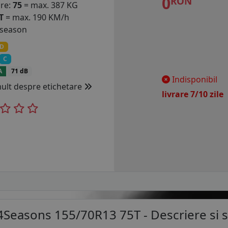
0
RON
are:
75
= max. 387 KG
T
= max. 190 KM/h
 season
D
C
A
71 dB
Indisponibil
mult despre etichetare
livrare 7/10 zil
4Seasons 155/70R13 75T
- Descriere si s