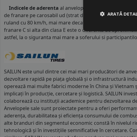
Indicele de aderenta
al anvelopei este
C
. Acest tip de 
ARATĂ DETAL
de franare pe carosabil ud (strat de apa intre 0.5 mm si 
ruland cu 80 km/h, mai mare decat clasele superioare. Int
franare C si alta din clasa E este o diferenta de aproximat
astfel, la o siguranta mai mare a soferului si participantilor
SAILUN este unul dintre cei mai mari producători de anve
dezvoltare rapidă pe piața globală și o infrastructură ind
operează mai multe fabrici moderne în China și Vietnam și
implicați în producție, cercetare și logistică. SAILUN inves
colaborează cu instituții academice pentru dezvoltarea de 
Anvelopele sale sunt proiectate pentru a oferi performanț
aderența, durabilitatea și eficiența consumului de combust
alte branduri din segmentul economic constă în nivelul ri
tehnologică și în investițiile semnificative în cercetare. C