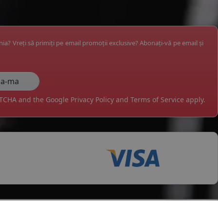
ânia? Vreți să primiți pe email promoții exclusive? Abonați-vă pe email și
APTCHA and the Google
Privacy Policy
and
Terms of Service
apply.
tii
Servicii clienti