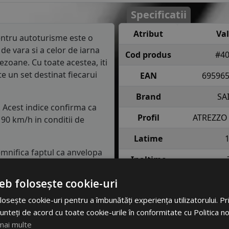
Specificatii
Atribut
Va
ntru autoturisme este o
de vara si a celor de iarna
Cod produs
#4
ezoane. Cu toate acestea, iti
 un set destinat fiecarui
EAN
69596
Brand
SA
. Acest indice confirma ca
Profil
ATREZZO
90 km/h in conditii de
Latime
semnifica faptul ca anvelopa
Inaltime
e fiecare roata in conditii
Raza
eb folosește cookie-uri
lasa de consum de carburant
osește cookie-uri pentru a îmbunătăți experiența utilizatorului. Prin
Indice
75 = pana 
in clasa C, consumul de
unteți de acord cu toate cookie-urile în conformitate cu Politica n
incarcare
anv
m parcursi.
mai multe