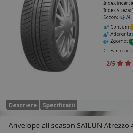
Index incarc
Index viteza:
Sezon:
All
Consum
Aderenta
Zgomot
Citeste mai 
2
/5
Descriere
Specificatii
Anvelope all season
SAILUN Atrezzo 