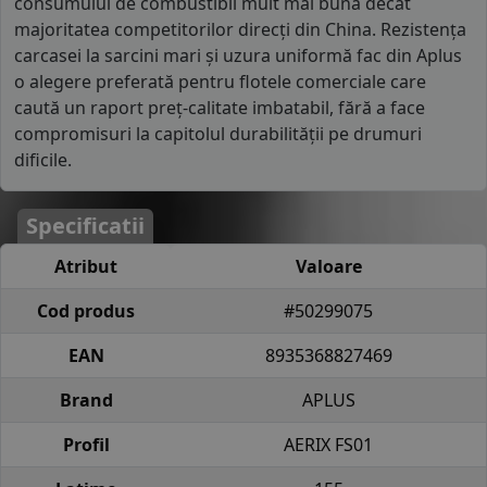
consumului de combustibil mult mai bună decât
majoritatea competitorilor direcți din China. Rezistența
carcasei la sarcini mari și uzura uniformă fac din Aplus
o alegere preferată pentru flotele comerciale care
caută un raport preț-calitate imbatabil, fără a face
compromisuri la capitolul durabilității pe drumuri
dificile.
Specificatii
Atribut
Valoare
Cod produs
#50299075
EAN
8935368827469
Brand
APLUS
Profil
AERIX FS01