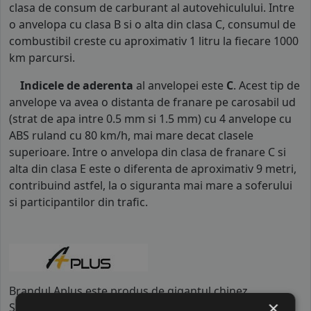
clasa de consum de carburant al autovehiculului. Intre
o anvelopa cu clasa B si o alta din clasa C, consumul de
combustibil creste cu aproximativ 1 litru la fiecare 1000
km parcursi.
Indicele de aderenta
al anvelopei este
C
. Acest tip de
anvelope va avea o distanta de franare pe carosabil ud
(strat de apa intre 0.5 mm si 1.5 mm) cu 4 anvelope cu
ABS ruland cu 80 km/h, mai mare decat clasele
superioare. Intre o anvelopa din clasa de franare C si
alta din clasa E este o diferenta de aproximativ 9 metri,
contribuind astfel, la o siguranta mai mare a soferului
si participantilor din trafic.
Brandul Aplus este produs de gigantul chinez
×
Shandong Haohua Tire, o companie care a reușit să se