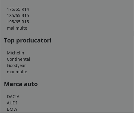
175/65 R14
185/65 R15
195/65 R15
mai multe
Top producatori
Michelin
Continental
Goodyear
mai multe
Marca auto
DACIA
AUDI
BMW
mai multe
Informatii