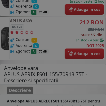
Consum
C
In stoc - peste 12 buc
Aderenta
C
4
Adauga in cos
Zgomot
A
70 dB
APLUS
A609
212 RON
DOT 25
283 RON
livrare 5/7 zile
Consum
In stoc - 4 buc
D
Aderenta
DOT 2025
C
Zgomot
A
70 dB
4
Adauga in cos
Anvelope vara
APLUS AERIX FS01 155/70R13 75T
-
Descriere si specificatii
Descriere
Anvelopa APLUS AERIX FS01 155/70R13 75T
pentru