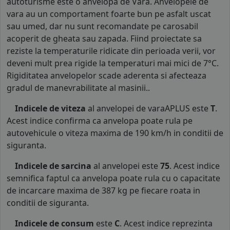
autoturisme este o anvelopa de Vara. Anvelopele de
vara au un comportament foarte bun pe asfalt uscat
sau umed, dar nu sunt recomandate pe carosabil
acoperit de gheata sau zapada. Fiind proiectate sa
reziste la temperaturile ridicate din perioada verii, vor
deveni mult prea rigide la temperaturi mai mici de 7°C.
Rigiditatea anvelopelor scade aderenta si afecteaza
gradul de manevrabilitate al masinii..
Indicele de viteza
al anvelopei de varaAPLUS este
T
.
Acest indice confirma ca anvelopa poate rula pe
autovehicule o viteza maxima de 190 km/h in conditii de
siguranta.
Indicele de sarcina
al anvelopei este
75
. Acest indice
semnifica faptul ca anvelopa poate rula cu o capacitate
de incarcare maxima de 387 kg pe fiecare roata in
conditii de siguranta.
Indicele de consum
este
C
. Acest indice reprezinta