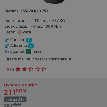
COS (
0 PRODUSE
)
Marime:
155/70 R13 75T
Index incarcare:
75
= max. 387 KG
Index viteza:
T
= max. 190 KM/h
Sezon:
Vara
Consum
C
Aderenta
C
Zgomot
A
70 dB
Citeste mai mult despre etichetare
2
/5
Livrare gratuită *
211
RON
24
%
Discount
RON
281