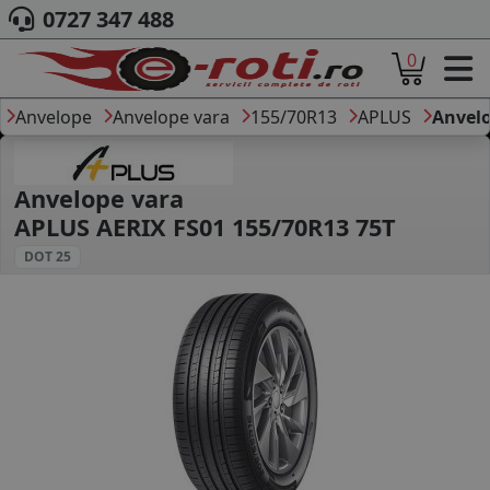
0727 347 488
0
ACASA
DESPRE NOI
Anvelope
Anvelope vara
155/70R13
APLUS
Anvelo
ANVELOPE
AUTO
CAMION
Anvelope vara
MOTO
APLUS AERIX FS01 155/70R13 75T
AGROINDUSTRIALE
DOT 25
CAUTARE DUPA
DIMENSIUNI
PRODUCATORI ANVELOPE
MARCA AUTO
BLOG
B2B - COLABORARE COMPANII
CONT
CONTACT