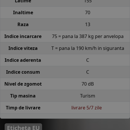
Latime
155
Inaltime
70
Raza
13
Indice incarcare
75 = pana la 387 kg per anvelopa
Indice viteza
T = pana la 190 km/h in siguranta
Indice aderenta
C
Indice consum
C
Nivel de zgomot
70 dB
Tip masina
Turism
Timp de livrare
livrare 5/7 zile
Eticheta EU