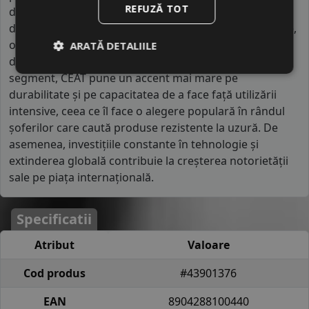
REFUZĂ TOT
diverse, inclusiv cele emergente. Brandul se
diferențiază prin accentul pus pe eficiență și robustețe,
oferind anvelope care rezistă bine în condiții dificile de
ARATĂ DETALIILE
drum și climat. În comparație cu alte mărci din același
segment, CEAT pune un accent mai mare pe
durabilitate și pe capacitatea de a face față utilizării
intensive, ceea ce îl face o alegere populară în rândul
șoferilor care caută produse rezistente la uzură. De
asemenea, investițiile constante în tehnologie și
extinderea globală contribuie la creșterea notorietății
sale pe piața internațională.
Specificatii
Atribut
Valoare
Cod produs
#43901376
EAN
8904288100440