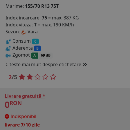
Marime:
155/70 R13 75T
COS (
0 PRODUSE
)
Index incarcare:
75
= max. 387 KG
Index viteza:
T
= max. 190 KM/h
Sezon:
Vara
Consum
C
Aderenta
B
Zgomot
A
69 dB
Citeste mai mult despre etichetare
2
/5
Livrare gratuită *
0
RON
Indisponibil
livrare 7/10 zile