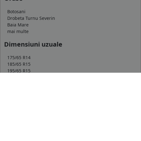
Botosani
Drobeta Turnu Severin
Baia Mare
mai multe
Dimensiuni uzuale
175/65 R14
185/65 R15
195/65 R15
mai multe
Top producatori
Michelin
Continental
Goodyear
mai multe
Marca auto