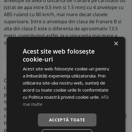
anvelope va avea o distanta de franare pe carosabil ud
(strat de apa intre 0.5 mm si 1.5 mm) cu 4 anvelope cu
ABS ruland cu 80 km/h, mai mare decat clasele
superioare. Intre o anvelopa din clasa de franare B si
alta din clasa E este o diferenta de aproximativ 13.5
metri, contribuind astfel, la o siguranta mai mare a
×
soferului si participantilor din trafic.
Acest site web folosește
cookie-uri
Acest site web folosește cookie-uri pentru
a îmbunătăți experiența utilizatorului. Prin
CEAT este un brand de anvelope cu origini italiene, dar
utilizarea site-ului nostru web, sunteți de
care în prezent face parte dintr-un grup indian
acord cu toate cookie-urile în conformitate
puternic, fiind unul dintre producătorii importanți la
cu Politica noastră privind cookie-urile.
Află
nivel global. Compania are zeci de mii de angajați și
mai multe
operează fabrici în India și alte regiuni, având o
capacitate mare de producție și distribuție. De-a lungul
ACCEPTĂ TOATE
timpului, CEAT s-a concentrat pe dezvoltarea unor
produse fiabile și accesibile, adaptate pentru piețe