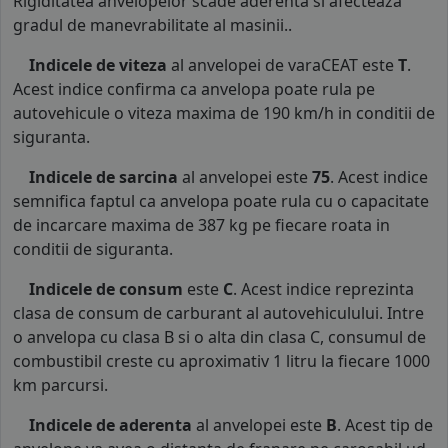
Rigiditatea anvelopelor scade aderenta si afecteaza
gradul de manevrabilitate al masinii..
Indicele de viteza
al anvelopei de varaCEAT este
T
.
Acest indice confirma ca anvelopa poate rula pe
autovehicule o viteza maxima de 190 km/h in conditii de
siguranta.
Indicele de sarcina
al anvelopei este
75
. Acest indice
semnifica faptul ca anvelopa poate rula cu o capacitate
de incarcare maxima de 387 kg pe fiecare roata in
conditii de siguranta.
Indicele de consum
este
C
. Acest indice reprezinta
clasa de consum de carburant al autovehiculului. Intre
o anvelopa cu clasa B si o alta din clasa C, consumul de
combustibil creste cu aproximativ 1 litru la fiecare 1000
km parcursi.
Indicele de aderenta
al anvelopei este
B
. Acest tip de