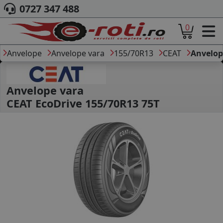
0727 347 488
0
ACASA
DESPRE NOI
Anvelope
Anvelope vara
155/70R13
CEAT
Anvelop
ANVELOPE
AUTO
CAMION
Anvelope vara
MOTO
CEAT EcoDrive 155/70R13 75T
AGROINDUSTRIALE
CAUTARE DUPA
DIMENSIUNI
PRODUCATORI ANVELOPE
MARCA AUTO
BLOG
B2B - COLABORARE COMPANII
CONT
CONTACT