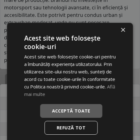
mare de producție. Brandul nu investește în
motorsport sau tehnologii avansate, ci în eficiență și
accesibilitate. Este potrivit pentru condus urban și
extraurban moderat, unde nu sunt necesare
×
performanțe extreme. MAZZINI se remarcă prin
Acest site web folosește
disponibilitatea largă pe piață și prin prețurile
competitive. În general, oferă o experiență de condus
cookie-uri
stabilă în condiții normale, fiind o soluție economică
Acest site web folosește cookie-uri pentru
pentru utilizare zilnică.
a îmbunătăți experiența utilizatorului. Prin
utilizarea site-ului nostru web, sunteți de
Specificatii
acord cu toate cookie-urile în conformitate
cu Politica noastră privind cookie-urile.
Află
Atribut
Valoare
mai multe
Cod produs
#34879138
ACCEPTĂ TOATE
EAN
6924590218888
REFUZĂ TOT
Brand
MAZZINI