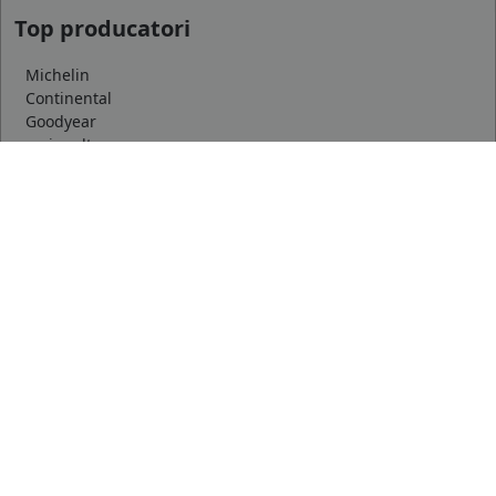
Top producatori
Michelin
Continental
Goodyear
mai multe
Marca auto
DACIA
AUDI
BMW
mai multe
Informatii
Servicii clienti