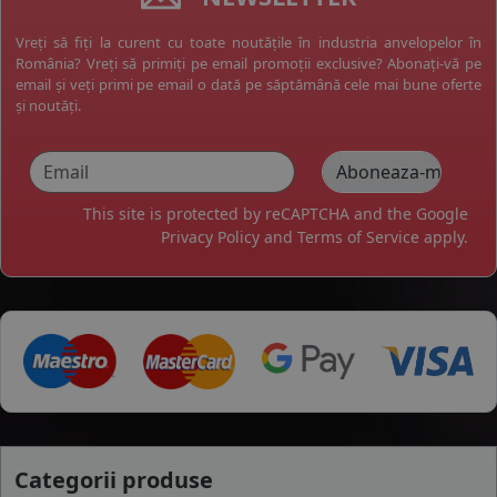
Vreți să fiți la curent cu toate noutățile în industria anvelopelor în
România? Vreți să primiți pe email promoții exclusive? Abonați-vă pe
email și veți primi pe email o dată pe săptămână cele mai bune oferte
și noutăți.
This site is protected by reCAPTCHA and the Google
Privacy Policy
and
Terms of Service
apply.
Categorii produse