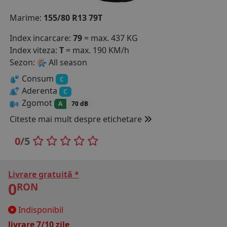
COS (
0 PRODUSE
)
Marime:
155/80 R13 79T
Index incarcare:
79
= max. 437 KG
Index viteza:
T
= max. 190 KM/h
Sezon:
All season
Consum
C
Aderenta
C
Zgomot
A
70 dB
Citeste mai mult despre etichetare
0
/5
Livrare gratuită *
0
RON
Indisponibil
livrare 7/10 zile