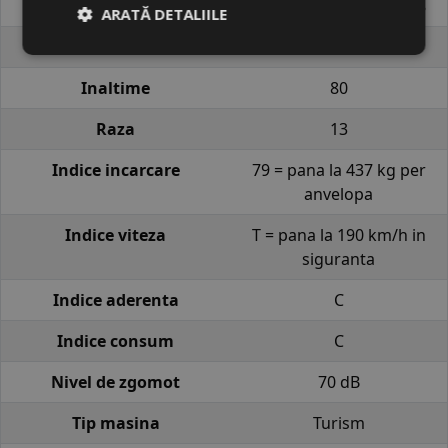
Profil
CROSS ALLSEASON AS8
ARATĂ DETALIILE
Latime
155
Inaltime
80
Raza
13
Indice incarcare
79 = pana la 437 kg per
anvelopa
Indice viteza
T = pana la 190 km/h in
siguranta
Indice aderenta
C
Indice consum
C
Nivel de zgomot
70 dB
Tip masina
Turism