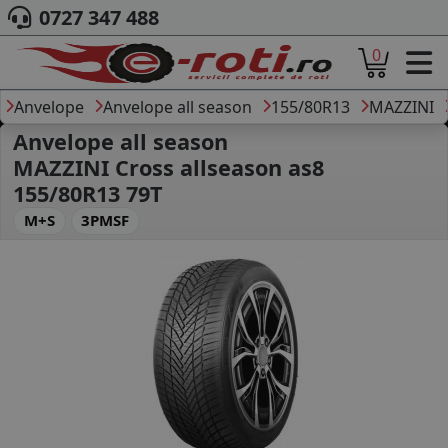
0727 347 488
0
ACASA
DESPRE NOI
Anvelope
Anvelope all season
155/80R13
MAZZINI
ANVELOPE
Anvelope all season
AUTO
MAZZINI Cross allseason as8
CAMION
155/80R13 79T
MOTO
M+S
3PMSF
AGROINDUSTRIALE
CAUTARE DUPA
DIMENSIUNI
PRODUCATORI ANVELOPE
MARCA AUTO
BLOG
B2B - COLABORARE COMPANII
CONT
CONTACT