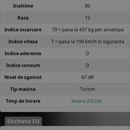
Inaltime
80
Raza
13
Indice incarcare
79 = pana la 437 kg per anvelopa
Indice viteza
T = pana la 190 km/h in siguranta
Indice aderenta
D
Indice consum
D
Nivel de zgomot
67 dB
Tip masina
Turism
Timp de livrare
livrare 2/3 zile
Eticheta EU