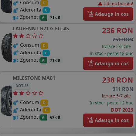
Consum
D
Ultima bucata!
Aderenta
C
4
Adauga in cos
Zgomot
A
71 dB
LAUFENN
LH71 G FIT 4S
236 RON
251 RON
Consum
D
livrare 2/3 zile
Aderenta
C
In stoc - peste 12 buc
Zgomot
A
71 dB
4
Adauga in cos
MILESTONE
MA01
238 RON
DOT 25
311 RON
livrare 5/7 zile
Consum
In stoc - peste 12 buc
D
Aderenta
DOT 2025
D
Zgomot
A
67 dB
4
Adauga in cos