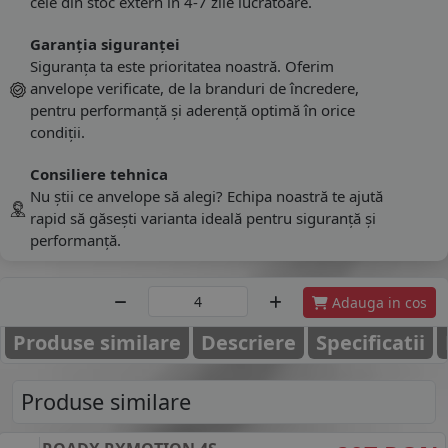
cele din stoc extern în 4-7 zile lucrătoare.
Garanția siguranței
Siguranța ta este prioritatea noastră. Oferim
anvelope verificate, de la branduri de încredere,
pentru performanță și aderență optimă în orice
condiții.
Consiliere tehnica
Nu știi ce anvelope să alegi? Echipa noastră te ajută
rapid să găsești varianta ideală pentru siguranță și
performanță.
Adauga in cos
Produse similare
Descriere
Specificatii
Produse similare