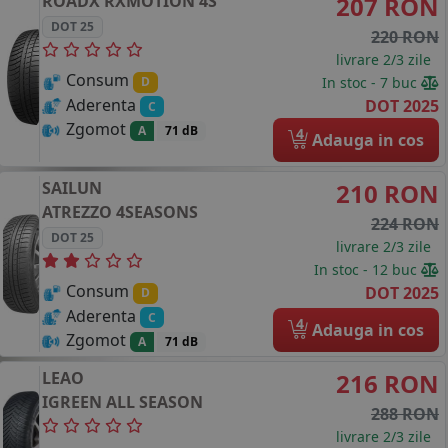
ROADX
RXMOTION 4S
207 RON
DOT 25
220 RON
livrare 2/3 zile
Consum
In stoc - 7 buc
D
Aderenta
DOT 2025
C
Zgomot
A
71 dB
4
Adauga in cos
SAILUN
210 RON
ATREZZO 4SEASONS
224 RON
DOT 25
livrare 2/3 zile
In stoc - 12 buc
Consum
DOT 2025
D
Aderenta
C
4
Adauga in cos
Zgomot
A
71 dB
LEAO
216 RON
IGREEN ALL SEASON
288 RON
livrare 2/3 zile