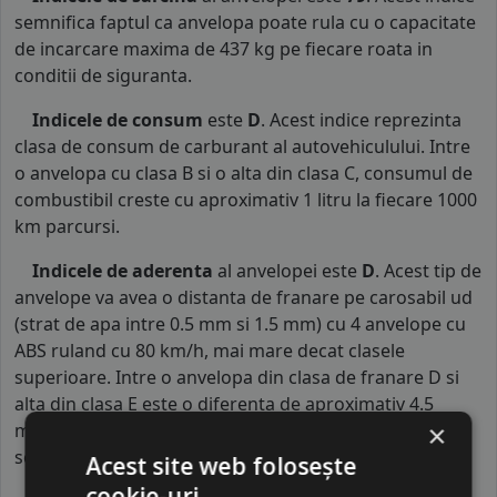
semnifica faptul ca anvelopa poate rula cu o capacitate
de incarcare maxima de 437 kg pe fiecare roata in
conditii de siguranta.
Indicele de consum
este
D
. Acest indice reprezinta
clasa de consum de carburant al autovehiculului. Intre
o anvelopa cu clasa B si o alta din clasa C, consumul de
combustibil creste cu aproximativ 1 litru la fiecare 1000
km parcursi.
Indicele de aderenta
al anvelopei este
D
. Acest tip de
anvelope va avea o distanta de franare pe carosabil ud
(strat de apa intre 0.5 mm si 1.5 mm) cu 4 anvelope cu
ABS ruland cu 80 km/h, mai mare decat clasele
superioare. Intre o anvelopa din clasa de franare D si
alta din clasa E este o diferenta de aproximativ 4.5
×
metri, contribuind astfel, la o siguranta mai mare a
soferului si participantilor din trafic.
Acest site web folosește
cookie-uri