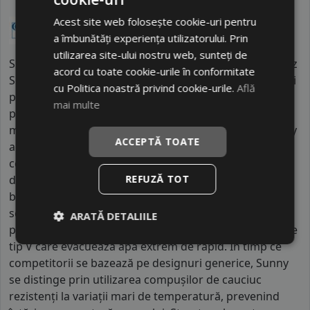
Acest site web folosește cookie-uri pentru
a îmbunătăți experiența utilizatorului. Prin
utilizarea site-ului nostru web, sunteți de
Sunny este un brand aflat sub umbrela grupului chinez
acord cu toate cookie-urile în conformitate
South China Tire & Rubber, fiind unul dintre primii mari
cu Politica noastră privind cookie-urile.
Află
producători din China care au utilizat tehnologii de
mai multe
producție importate din Europa și SUA. Cu facilități
masive în Guangzhou și mii de angajați calificați, Sunny
ACCEPTĂ TOATE
activează în peste 120 de țări, având o prezență
constantă pe piața europeană de peste două
REFUZĂ TOT
decenii. Ceea ce diferențiază Sunny de restul
brandurilor chinezești este focalizarea lor timpurie pe
segmentul de anvelope pentru iarnă și
ARATĂ DETALIILE
performanță, fiind recunoscuți pentru profilurile lor de
tip V care evacuează apa extrem de rapid. În timp ce
competitorii se bazează pe designuri generice, Sunny
se distinge prin utilizarea compușilor de cauciuc
rezistenți la variații mari de temperatură, prevenind