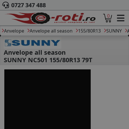
0727 347 488
0
ACASA
DESPRE NOI
Anvelope
Anvelope all season
155/80R13
SUNNY
ANVELOPE
AUTO
CAMION
Anvelope all season
MOTO
SUNNY NC501 155/80R13 79T
AGROINDUSTRIALE
CAUTARE DUPA
DIMENSIUNI
PRODUCATORI ANVELOPE
MARCA AUTO
BLOG
B2B - COLABORARE COMPANII
CONT
CONTACT