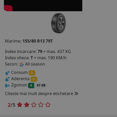
COS (
0 PRODUSE
)
Marime:
155/80 R13 79T
Index incarcare:
79
= max. 437 KG
Index viteza:
T
= max. 190 KM/h
Sezon:
All season
Consum
D
Aderenta
D
Zgomot
A
67 dB
Citeste mai mult despre etichetare
2
/5