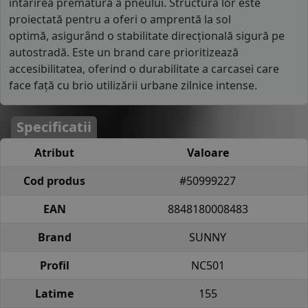
întărirea prematură a pneului. Structura lor este
proiectată pentru a oferi o amprentă la sol
optimă, asigurând o stabilitate direcțională sigură pe
autostradă. Este un brand care prioritizează
accesibilitatea, oferind o durabilitate a carcasei care
face față cu brio utilizării urbane zilnice intense.
Specificatii
Atribut
Valoare
Cod produs
#50999227
EAN
8848180008483
Brand
SUNNY
Profil
NC501
Latime
155