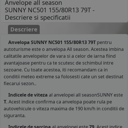
Anvelope all season
SUNNY NC501 155/80R13 79T
-
Descriere si specificatii
Descriere
Anvelopa SUNNY NC501 155/80R13 79T
pentru
autoturisme este o anvelopa All season. Acestea imbina
calitatile anvelopelor de vara si a celor de iarna fiind
avantajoase pentru ca te scutesc de schimbul intre
sezoane. Cu toate acestea, iti recomandam ca in
conditii meteo extreme sa folosesti cate un set destinat
fiecarui sezon..
Indicele de viteza
al anvelopei all seasonSUNNY este
T
. Acest indice confirma ca anvelopa poate rula pe
autovehicule o viteza maxima de 190 km/h in conditii de
siguranta.
Indicele de sarcina
al anvelopei este
79
. Acest indice