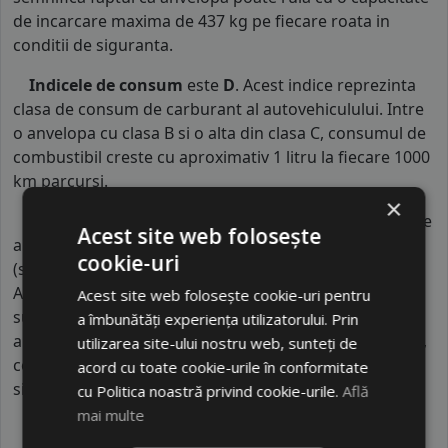
de incarcare maxima de 437 kg pe fiecare roata in
conditii de siguranta.
Indicele de consum
este
D
. Acest indice reprezinta
clasa de consum de carburant al autovehiculului. Intre
o anvelopa cu clasa B si o alta din clasa C, consumul de
combustibil creste cu aproximativ 1 litru la fiecare 1000
km parcursi.
×
Indicele de aderenta
al anvelopei este
C
. Acest tip de
Acest site web folosește
anvelope va avea o distanta de franare pe carosabil ud
cookie-uri
(strat de apa intre 0.5 mm si 1.5 mm) cu 4 anvelope cu
ABS ruland cu 80 km/h, mai mare decat clasele
Acest site web folosește cookie-uri pentru
superioare. Intre o anvelopa din clasa de franare C si
a îmbunătăți experiența utilizatorului. Prin
alta din clasa E este o diferenta de aproximativ 9 metri,
utilizarea site-ului nostru web, sunteți de
contribuind astfel, la o siguranta mai mare a soferului
acord cu toate cookie-urile în conformitate
si participantilor din trafic.
cu Politica noastră privind cookie-urile.
Află
mai multe