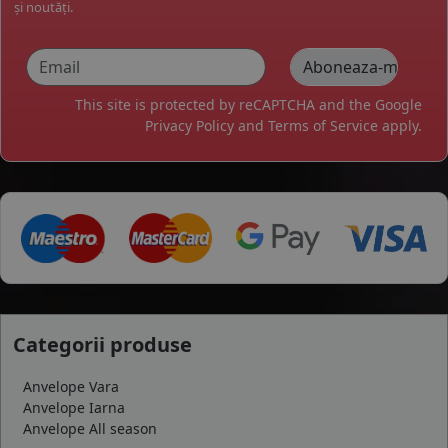
și noutăți.
This site is protected by reCAPTCHA and the Google
Privacy Policy
and
Terms of Service
apply.
Categorii produse
Anvelope Vara
Anvelope Iarna
Anvelope All season