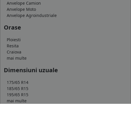
Anvelope Camion
Anvelope Moto
Anvelope Agroindustriale
Orase
Ploiesti
Resita
Craiova
mai multe
Dimensiuni uzuale
175/65 R14
185/65 R15
195/65 R15
mai multe
Top producatori
Michelin