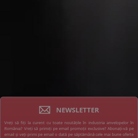
NEWSLETTER
Vreți să fiți la curent cu toate noutățile în industria anvelopelor în
România? Vreți să primiți pe email promoții exclusive? Abonați-vă pe
email și veți primi pe email o dată pe săptămână cele mai bune oferte