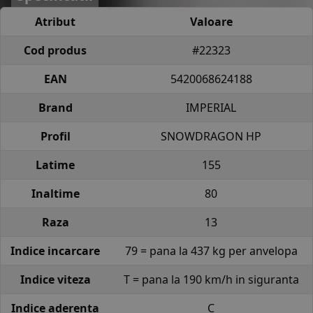
Atribut
Valoare
Cod produs
#22323
EAN
5420068624188
Brand
IMPERIAL
Profil
SNOWDRAGON HP
Latime
155
Inaltime
80
Raza
13
Indice incarcare
79 = pana la 437 kg per anvelopa
Indice viteza
T = pana la 190 km/h in siguranta
Indice aderenta
C