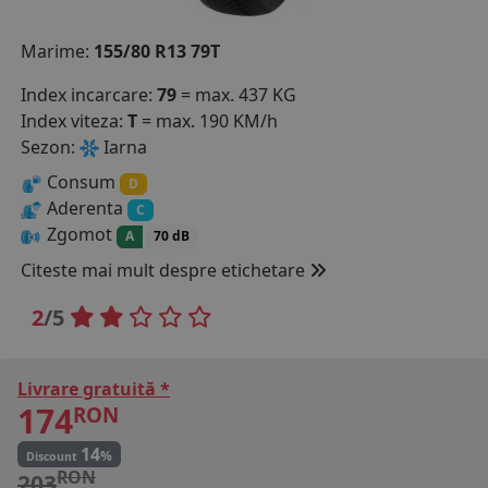
COS (
0 PRODUSE
)
Marime:
155/80 R13 79T
Index incarcare:
79
= max. 437 KG
Index viteza:
T
= max. 190 KM/h
Sezon:
Iarna
Consum
D
Aderenta
C
Zgomot
A
70 dB
Citeste mai mult despre etichetare
2
/5
Livrare gratuită *
174
RON
14
%
Discount
RON
203