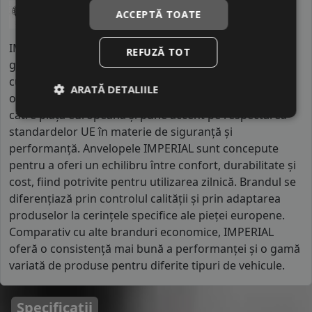
ACCEPTĂ TOATE
IMPERIAL este un brand european de anvelope,
REFUZĂ TOT
gestionat de un distribuitor important din Belgia, dar
cu producția realizată în Asia, în fabrici moderne
ARATĂ DETALIILE
operate de mii de angajați. Compania este orientată
către piața europeană și pune accent pe respectarea
standardelor UE în materie de siguranță și
performanță. Anvelopele IMPERIAL sunt concepute
pentru a oferi un echilibru între confort, durabilitate și
cost, fiind potrivite pentru utilizarea zilnică. Brandul se
diferențiază prin controlul calității și prin adaptarea
produselor la cerințele specifice ale pieței europene.
Comparativ cu alte branduri economice, IMPERIAL
oferă o consistență mai bună a performanței și o gamă
variată de produse pentru diferite tipuri de vehicule.
Specificatii