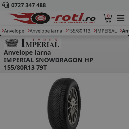
0727 347 488
0
ACASA
DESPRE NOI
Anvelope
Anvelope iarna
155/80R13
IMPERIAL
An
ANVELOPE
AUTO
CAMION
Anvelope iarna
MOTO
IMPERIAL SNOWDRAGON HP
AGROINDUSTRIALE
155/80R13 79T
CAUTARE DUPA
DIMENSIUNI
PRODUCATORI ANVELOPE
MARCA AUTO
BLOG
B2B - COLABORARE COMPANII
CONT
CONTACT