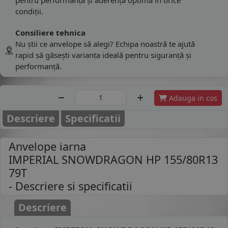
condiții.
Consiliere tehnica
Nu știi ce anvelope să alegi? Echipa noastră te ajută
rapid să găsești varianta ideală pentru siguranță și
performanță.
Adauga in cos
Descriere
Specificatii
Anvelope iarna
IMPERIAL SNOWDRAGON HP 155/80R13
79T
- Descriere si specificatii
Descriere