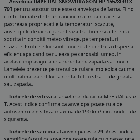
Anvelopa IMPERIAL SNOWDRAGON HP 155/80R13
79T
pentru autoturisme este o anvelopa de Iarna. Fiind
confectionate dintr-un cauciuc mai moale care isi
pastreaza proprietatile la temperaturi scazute,
anvelopele de iarna garanteaza tractiune si aderenta
sporita in conditii meteo vitrege, pe temperaturi
scazute. Profilele lor sunt concepute pentru a dispersa
eficient apa cand se ruleaza pe carosabil umed, in
acelasi timp asigurand aderenta pe zapada sau noroi.
Lamelele prezente pe trenul de rulare impiedica cat mai
mult patinarea rotilor la contactul cu stratul de gheata
sau zapada..
Indicele de viteza
al anvelopei de iarnaIMPERIAL este
T
. Acest indice confirma ca anvelopa poate rula pe
autovehicule o viteza maxima de 190 km/h in conditii de
siguranta.
Indicele de sarcina
al anvelopei este
79
. Acest indice
semnifica faptul ca anvelopa poate rula cu o capacitate