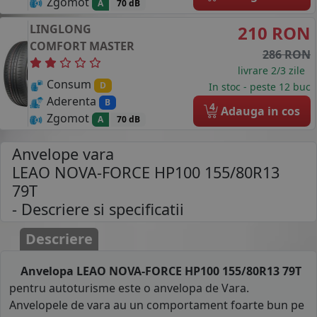
Zgomot
A
70 dB
LINGLONG
210 RON
COMFORT MASTER
286 RON
livrare 2/3 zile
Consum
D
In stoc - peste 12 buc
Aderenta
B
4
Adauga in cos
Zgomot
A
70 dB
Anvelope vara
LEAO NOVA-FORCE HP100 155/80R13
79T
- Descriere si specificatii
Descriere
Anvelopa LEAO NOVA-FORCE HP100 155/80R13 79T
pentru autoturisme este o anvelopa de Vara.
Anvelopele de vara au un comportament foarte bun pe