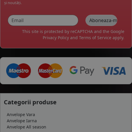
și noutăți.
This site is protected by reCAPTCHA and the Google
Privacy Policy
and
Terms of Service
apply.
Categorii produse
Anvelope Vara
Anvelope Iarna
Anvelope All season