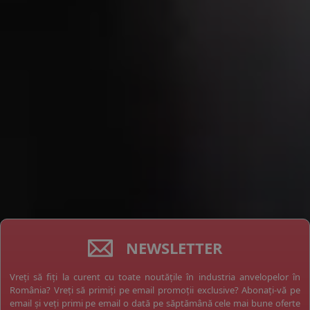
NEWSLETTER
Vreți să fiți la curent cu toate noutățile în industria anvelopelor în
România? Vreți să primiți pe email promoții exclusive? Abonați-vă pe
email și veți primi pe email o dată pe săptămână cele mai bune oferte