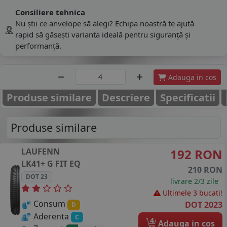
Consiliere tehnica
Nu știi ce anvelope să alegi? Echipa noastră te ajută
rapid să găsești varianta ideală pentru siguranță și
performanță.
Adauga in cos
Produse similare
Descriere
Specificatii
Produse similare
LAUFENN
192 RON
LK41+ G FIT EQ
210 RON
DOT 23
livrare 2/3 zile
Ultimele 3 bucati!
Consum
DOT 2023
D
Aderenta
C
4
Adauga in cos