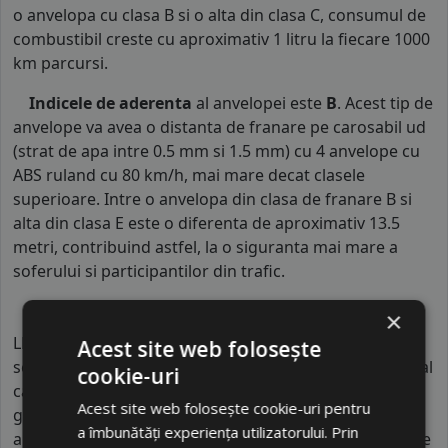
o anvelopa cu clasa B si o alta din clasa C, consumul de
combustibil creste cu aproximativ 1 litru la fiecare 1000
km parcursi.
Indicele de aderenta
al anvelopei este
B
. Acest tip de
anvelope va avea o distanta de franare pe carosabil ud
(strat de apa intre 0.5 mm si 1.5 mm) cu 4 anvelope cu
ABS ruland cu 80 km/h, mai mare decat clasele
superioare. Intre o anvelopa din clasa de franare B si
alta din clasa E este o diferenta de aproximativ 13.5
metri, contribuind astfel, la o siguranta mai mare a
soferului si participantilor din trafic.
×
LEAO este un brand chinezesc de anvelope din
Acest site web folosește
segmentul economic, parte a unui mare grup industrial
cookie-uri
care produce mai multe mărci destinate exportului
Acest site web folosește cookie-uri pentru
global. Fabricile în care este produs sunt moderne și
a îmbunătăți experiența utilizatorului. Prin
automatizate, cu capacitate mare de producție, ceea ce