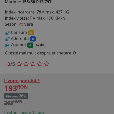
Marime:
155/80 R13 79T
COS (
0 PRODUSE
)
Index incarcare:
79
= max. 437 KG
Index viteza:
T
= max. 190 KM/h
Sezon:
Vara
Consum
D
Aderenta
B
Zgomot
A
67 dB
Citeste mai mult despre etichetare
0
/5
Livrare gratuită *
193
RON
26
%
Discount
RON
263
In stoc - peste 12 buc