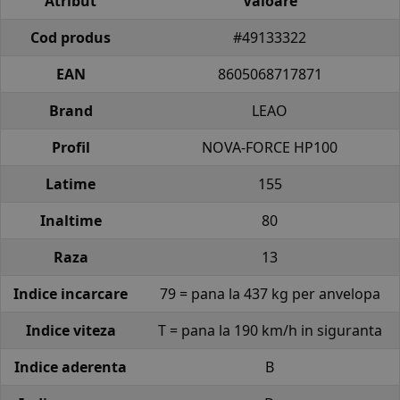
Atribut
Valoare
Cod produs
#49133322
EAN
8605068717871
Brand
LEAO
Profil
NOVA-FORCE HP100
Latime
155
Inaltime
80
Raza
13
Indice incarcare
79 = pana la 437 kg per anvelopa
Indice viteza
T = pana la 190 km/h in siguranta
Indice aderenta
B