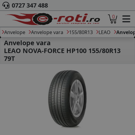
0727 347 488
0
ACASA
DESPRE NOI
Anvelope
Anvelope vara
155/80R13
LEAO
Anvelo
ANVELOPE
Anvelope vara
AUTO
LEAO NOVA-FORCE HP100 155/80R13
CAMION
79T
MOTO
AGROINDUSTRIALE
CAUTARE DUPA
DIMENSIUNI
PRODUCATORI ANVELOPE
MARCA AUTO
BLOG
B2B - COLABORARE COMPANII
CONT
CONTACT