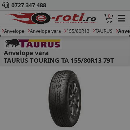
0727 347 488
0
ACASA
DESPRE NOI
Anvelope
Anvelope vara
155/80R13
TAURUS
Anve
ANVELOPE
AUTO
CAMION
Anvelope vara
MOTO
TAURUS TOURING TA 155/80R13 79T
AGROINDUSTRIALE
CAUTARE DUPA
DIMENSIUNI
PRODUCATORI ANVELOPE
MARCA AUTO
BLOG
B2B - COLABORARE COMPANII
CONT
CONTACT