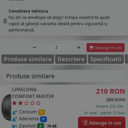
Consiliere tehnica
Nu știi ce anvelope să alegi? Echipa noastră te ajută
rapid să găsești varianta ideală pentru siguranță și
performanță.
Adauga in cos
Produse similare
Descriere
Specificatii
Produse similare
LINGLONG
210 RON
COMFORT MASTER
286 RON
livrare 2/3 zile
Consum
D
In stoc - peste 12 buc
Aderenta
B
4
Adauga in cos
Zgomot
A
70 dB