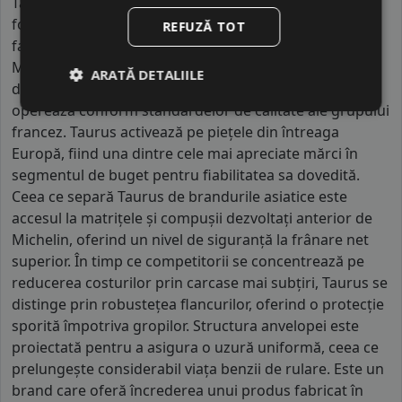
Taurus este un brand cu o istorie europeană vastă,
fondat în Ungaria în urmă cu peste un secol, iar astăzi
REFUZĂ TOT
face parte din portofoliul de mărci al gigantului
Michelin. Producția se desfășoară în fabrici moderne
ARATĂ DETALIILE
din Europa, inclusiv în Serbia, unde mii de angajați
operează conform standardelor de calitate ale grupului
francez. Taurus activează pe piețele din întreaga
Europă, fiind una dintre cele mai apreciate mărci în
segmentul de buget pentru fiabilitatea sa dovedită.
Ceea ce separă Taurus de brandurile asiatice este
accesul la matrițele și compușii dezvoltați anterior de
Michelin, oferind un nivel de siguranță la frânare net
superior. În timp ce competitorii se concentrează pe
reducerea costurilor prin carcase mai subțiri, Taurus se
distinge prin robustețea flancurilor, oferind o protecție
sporită împotriva gropilor. Structura anvelopei este
proiectată pentru a asigura o uzură uniformă, ceea ce
prelungește considerabil viața benzii de rulare. Este un
brand care oferă încrederea unui produs fabricat în