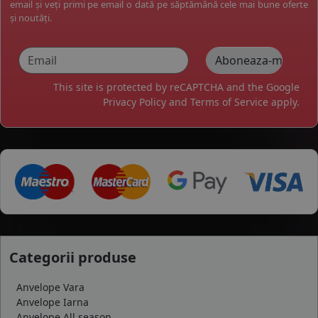
email și veți primi pe email o dată pe săptămână cele mai bune oferte
și noutăți.
This site is protected by reCAPTCHA and the Google
Privacy Policy
and
Terms of Service
apply.
Categorii produse
Anvelope Vara
Anvelope Iarna
Anvelope All season