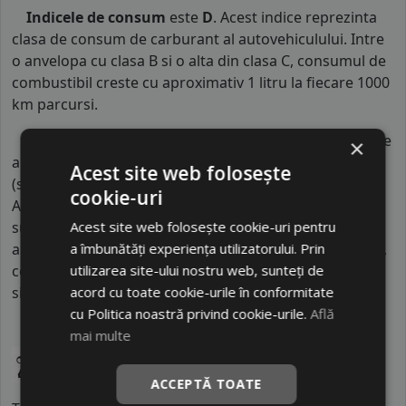
Indicele de consum
este
D
. Acest indice reprezinta
clasa de consum de carburant al autovehiculului. Intre
o anvelopa cu clasa B si o alta din clasa C, consumul de
combustibil creste cu aproximativ 1 litru la fiecare 1000
km parcursi.
Indicele de aderenta
al anvelopei este
C
. Acest tip de
×
anvelope va avea o distanta de franare pe carosabil ud
Acest site web folosește
(strat de apa intre 0.5 mm si 1.5 mm) cu 4 anvelope cu
cookie-uri
ABS ruland cu 80 km/h, mai mare decat clasele
Acest site web folosește cookie-uri pentru
superioare. Intre o anvelopa din clasa de franare C si
a îmbunătăți experiența utilizatorului. Prin
alta din clasa E este o diferenta de aproximativ 9 metri,
utilizarea site-ului nostru web, sunteți de
contribuind astfel, la o siguranta mai mare a soferului
acord cu toate cookie-urile în conformitate
si participantilor din trafic.
cu Politica noastră privind cookie-urile.
Află
mai multe
ACCEPTĂ TOATE