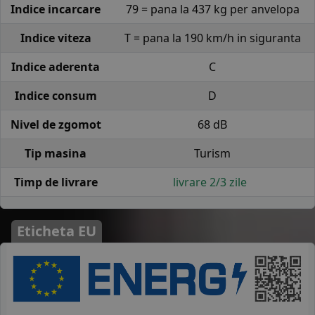
Indice incarcare
79 = pana la 437 kg per anvelopa
Indice viteza
T = pana la 190 km/h in siguranta
Indice aderenta
C
Indice consum
D
Nivel de zgomot
68 dB
Tip masina
Turism
Timp de livrare
livrare 2/3 zile
Eticheta EU