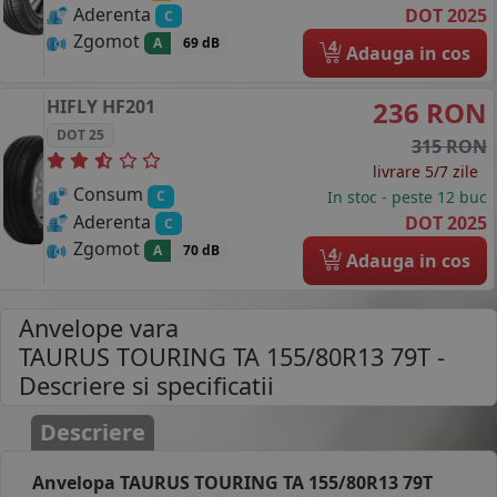
Aderenta
DOT 2025
C
Zgomot
A
69 dB
4
Adauga in cos
HIFLY
HF201
236 RON
DOT 25
315 RON
livrare 5/7 zile
Consum
In stoc - peste 12 buc
C
Aderenta
DOT 2025
C
Zgomot
A
70 dB
4
Adauga in cos
Anvelope vara
TAURUS TOURING TA 155/80R13 79T
-
Descriere si specificatii
Descriere
Anvelopa TAURUS TOURING TA 155/80R13 79T