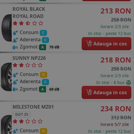
ROYAL BLACK
213 RON
ROYAL ROAD
258 RON
livrare 2/3 zile
Consum
C
In stoc - peste 12 buc
Aderenta
C
4
Adauga in cos
Zgomot
A
70 dB
SUNNY
NP226
218 RON
298 RON
Consum
D
livrare 2/3 zile
Aderenta
C
In stoc - 8 buc
Zgomot
A
69 dB
4
Adauga in cos
MILESTONE
MZ01
234 RON
DOT 25
312 RON
livrare 5/7 zile
Consum
In stoc - peste 12 buc
D