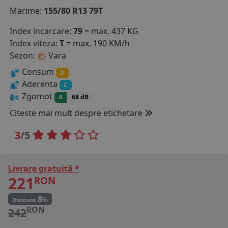
Marime:
155/80 R13 79T
COS (
0 PRODUSE
)
Index incarcare:
79
= max. 437 KG
Index viteza:
T
= max. 190 KM/h
Sezon:
Vara
Consum
D
Aderenta
C
Zgomot
A
68 dB
Citeste mai mult despre etichetare
3
/5
Livrare gratuită *
221
RON
8
%
Discount
RON
242