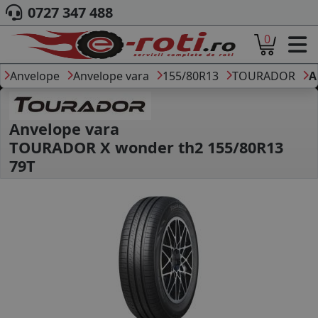
0727 347 488
0
ACASA
DESPRE NOI
Anvelope
Anvelope vara
155/80R13
TOURADOR
A
ANVELOPE
AUTO
CAMION
Anvelope vara
MOTO
TOURADOR X wonder th2 155/80R13
AGROINDUSTRIALE
79T
CAUTARE DUPA
DIMENSIUNI
PRODUCATORI ANVELOPE
MARCA AUTO
BLOG
B2B - COLABORARE COMPANII
CONT
CONTACT