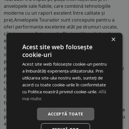
anvelopele sale fiabile, care combină tehnologiile
moderne cu un raport excelent între calitate și
preț.Anvelopele Tourador sunt concepute pentru a
oferi performanțe excelente atât pe drumuri uscate,
cât și pe suprafețe umede. Designul benzii de rulare
×
este optimizat pentru a maximiza aderența și
Acest site web folosește
stabilitatea, în timp ce materialele de calitate
cookie-uri
superioară contribuie la reducerea uzurii și la
prelungirea duratei de viață a anvelopelor. Fiecare
Acest site web folosește cookie-uri pentru
produs Tourador este testat riguros pentru a asigura o
a îmbunătăți experiența utilizatorului. Prin
performanță constantă pe termen lung și pentru a
utilizarea site-ului nostru web, sunteți de
răspunde cerințelor variate ale șoferilor din întreaga
acord cu toate cookie-urile în conformitate
lume.Acest brand este alegerea ideală pentru șoferii
cu Politica noastră privind cookie-urile.
Află
care doresc anvelope accesibile, dar care nu doresc să
mai multe
facă compromisuri în ceea ce privește siguranța și
confortul. Astăzi, Tourador continuă să câștige teren pe
ACCEPTĂ TOATE
piața globală, oferind soluții de mobilitate fiabile pentru
autoturisme, SUV-uri și camioane ușoare.