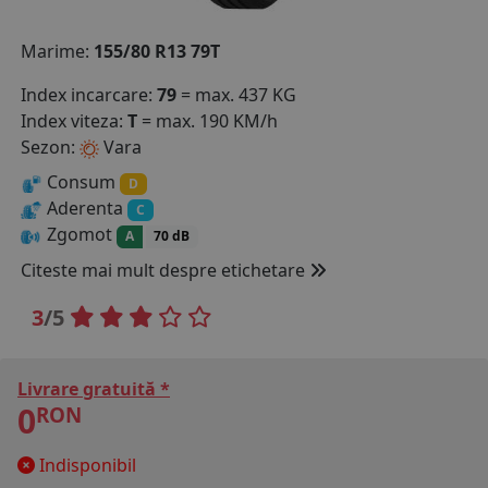
COS (
0 PRODUSE
)
Marime:
155/80 R13 79T
Index incarcare:
79
= max. 437 KG
Index viteza:
T
= max. 190 KM/h
Sezon:
Vara
Consum
D
Aderenta
C
Zgomot
A
70 dB
Citeste mai mult despre etichetare
3
/5
Livrare gratuită *
0
RON
Indisponibil