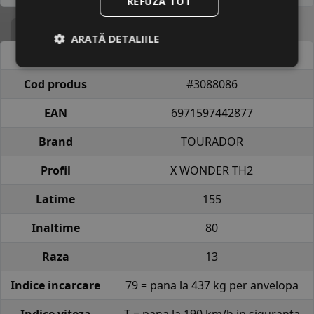
REFUZĂ TOT
Specificatii
ARATĂ DETALIILE
Atribut
Valoare
Cod produs
#3088086
EAN
6971597442877
Brand
TOURADOR
Profil
X WONDER TH2
Latime
155
Inaltime
80
Raza
13
Indice incarcare
79 = pana la 437 kg per anvelopa
Indice viteza
T = pana la 190 km/h in siguranta