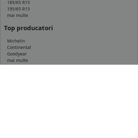
185/65 R15
195/65 R15
mai multe
Top producatori
Michelin
Continental
Goodyear
mai multe
Marca auto
DACIA
AUDI
BMW
mai multe
Informatii
Servicii clienti