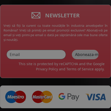
NEWSLETTER
Vreți să fiți la curent cu toate noutățile în industria anvelopelor în
România? Vreți să primiți pe email promoții exclusive? Abonați-vă pe
email și veți primi pe email o dată pe săptămână cele mai bune oferte
și noutăți.
This site is protected by reCAPTCHA and the Google
Privacy Policy
and
Terms of Service
apply.