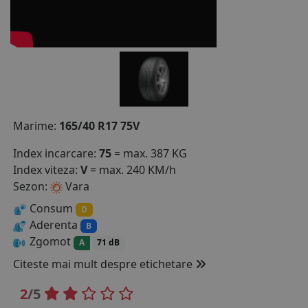
COS (
0 PRODUSE
)
Marime:
165/40 R17 75V
Index incarcare:
75
= max. 387 KG
Index viteza:
V
= max. 240 KM/h
Sezon:
Vara
Consum
D
Aderenta
B
Zgomot
A
71 dB
Citeste mai mult despre etichetare
2
/5