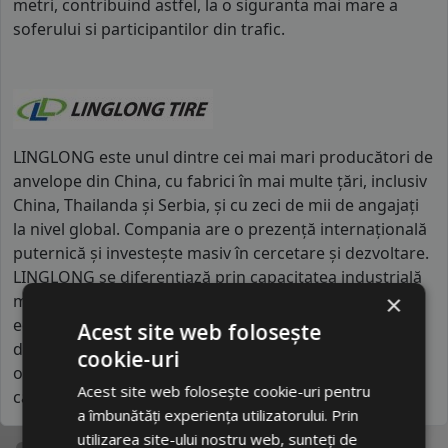
metri, contribuind astfel, la o siguranta mai mare a
soferului si participantilor din trafic.
LINGLONG este unul dintre cei mai mari producători de
anvelope din China, cu fabrici în mai multe țări, inclusiv
China, Thailanda și Serbia, și cu zeci de mii de angajați
la nivel global. Compania are o prezență internațională
puternică și investește masiv în cercetare și dezvoltare.
LINGLONG se diferențiază prin capacitatea industrială
×
mare și prin colaborările cu producători auto pentru
echipare de prim montaj. Comparativ cu alte branduri
Acest site web folosește
din listă, se apropie mai mult de segmentul mediu,
cookie-uri
oferind performanțe superioare și standarde de
Acest site web folosește cookie-uri pentru
calitate ridicate.
a îmbunătăți experiența utilizatorului. Prin
utilizarea site-ului nostru web, sunteți de