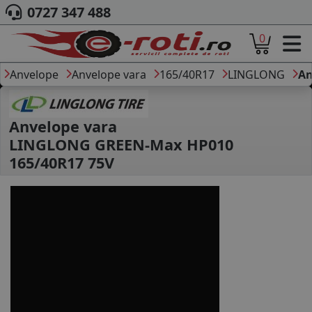
0727 347 488
0
ACASA
DESPRE NOI
Anvelope
Anvelope vara
165/40R17
LINGLONG
An
ANVELOPE
AUTO
CAMION
Anvelope vara
MOTO
LINGLONG GREEN-Max HP010
AGROINDUSTRIALE
165/40R17 75V
CAUTARE DUPA
DIMENSIUNI
PRODUCATORI ANVELOPE
MARCA AUTO
BLOG
B2B - COLABORARE COMPANII
CONT
CONTACT