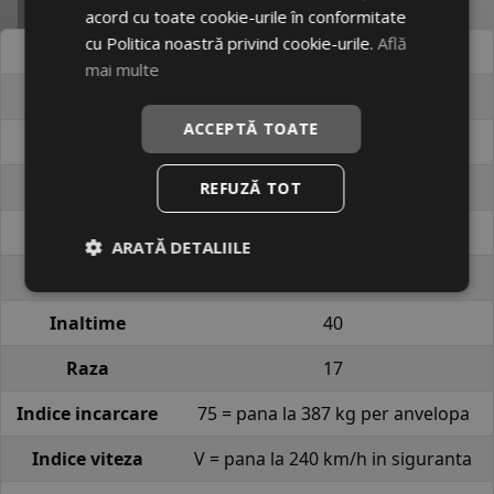
Specificatii
acord cu toate cookie-urile în conformitate
cu Politica noastră privind cookie-urile.
Află
Atribut
Valoare
mai multe
Cod produs
#16045028
ACCEPTĂ TOATE
EAN
6959956702152
Brand
LINGLONG
REFUZĂ TOT
Profil
GREEN-MAX HP010
ARATĂ DETALIILE
Latime
165
Inaltime
40
Raza
17
Indice incarcare
75 = pana la 387 kg per anvelopa
Indice viteza
V = pana la 240 km/h in siguranta