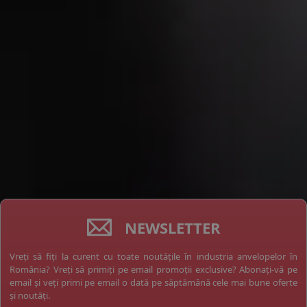
NEWSLETTER
Vreți să fiți la curent cu toate noutățile în industria anvelopelor în
România? Vreți să primiți pe email promoții exclusive? Abonați-vă pe
email și veți primi pe email o dată pe săptămână cele mai bune oferte
și noutăți.