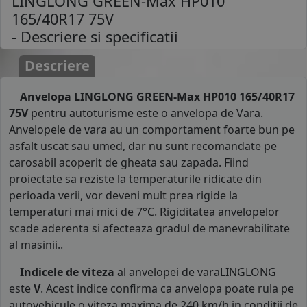
LINGLONG GREEN-Max HP010
165/40R17 75V
- Descriere si specificatii
Descriere
Anvelopa LINGLONG GREEN-Max HP010 165/40R17
75V
pentru autoturisme este o anvelopa de Vara.
Anvelopele de vara au un comportament foarte bun pe
asfalt uscat sau umed, dar nu sunt recomandate pe
carosabil acoperit de gheata sau zapada. Fiind
proiectate sa reziste la temperaturile ridicate din
perioada verii, vor deveni mult prea rigide la
temperaturi mai mici de 7°C. Rigiditatea anvelopelor
scade aderenta si afecteaza gradul de manevrabilitate
al masinii..
Indicele de viteza
al anvelopei de varaLINGLONG
este
V
. Acest indice confirma ca anvelopa poate rula pe
autovehicule o viteza maxima de 240 km/h in conditii de