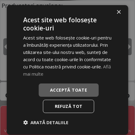
Producatori anvelope:
×
Acest site web folosește
cookie-uri
BRIDGESTONE
CONTINENTAL
Acest site web folosește cookie-uri pentru
a îmbunătăți experiența utilizatorului. Prin
DUNLOP
GOODYEAR
Inapoi
I
utilizarea site-ului nostru web, sunteți de
acord cu toate cookie-urile în conformitate
cu Politica noastră privind cookie-urile.
Află
HANKOOK
MICHELIN
mai multe
Pneuri 165/60R12 -
ACCEPTĂ TOATE
Gama variata de la
producatori de top
REFUZĂ TOT
NEWSLETTER
ARATĂ DETALIILE
Vreți să fiți la curent cu toate noutățile în industria anvelopelor în