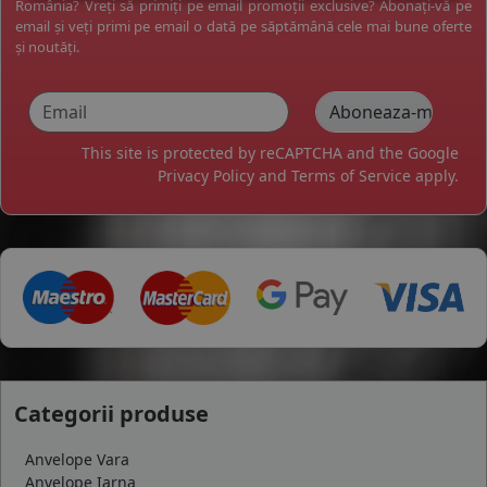
România? Vreți să primiți pe email promoții exclusive? Abonați-vă pe
email și veți primi pe email o dată pe săptămână cele mai bune oferte
și noutăți.
This site is protected by reCAPTCHA and the Google
Privacy Policy
and
Terms of Service
apply.
Categorii produse
Anvelope Vara
Anvelope Iarna