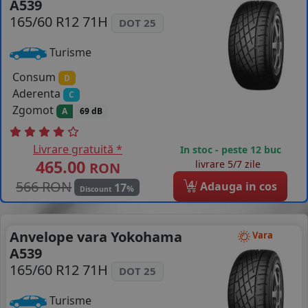
A539
COS (
0 PRODUSE
)
165/60 R12 71H
DOT 25
Turisme
Consum
D
Aderenta
C
Zgomot
A
69 dB
Livrare gratuită *
In stoc - peste 12 buc
465.00
livrare 5/7 zile
RON
566 RON
4
Adauga in cos
17
%
Discount
Anvelope vara Yokohama
Vara
A539
165/60 R12 71H
DOT 25
Turisme