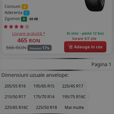
Consum
D
Aderenta
C
Zgomot
A
69 dB
Livrare gratuită *
In stoc - peste 12 buc
465
livrare 5/7 zile
RON
4
566 RON
Adauga in cos
17
%
Discount
Pagina 1
Dimensiuni uzuale anvelope:
205/55 R16
195/65 R15
225/45 R17
215/50 R17
175/70 R14
195/75 R16C
225/65 R16C
225/50 R18
Mai multe