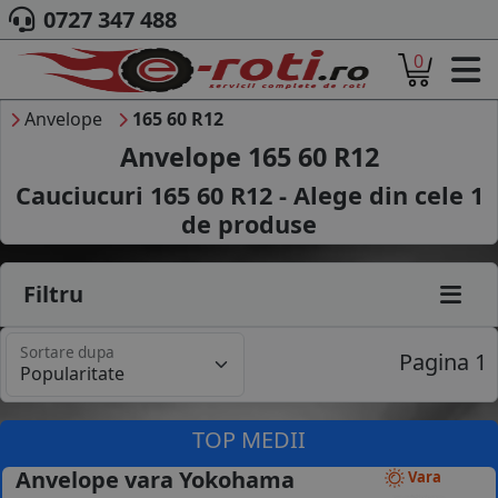
0727 347 488
0
ACASA
DESPRE NOI
Anvelope
165 60 R12
ANVELOPE
Anvelope 165 60 R12
AUTO
Cauciucuri 165 60 R12 - Alege din cele
1
CAMION
de produse
MOTO
AGROINDUSTRIALE
CAUTARE DUPA
Filtru
DIMENSIUNI
PRODUCATORI ANVELOPE
Sortare dupa
MARCA AUTO
Pagina 1
BLOG
B2B - COLABORARE COMPANII
TOP MEDII
CONT
Anvelope vara Yokohama
Vara
CONTACT