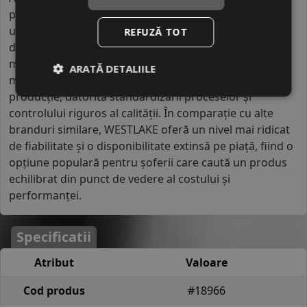
performanțe stabile, durabilitate și siguranță în
utilizarea zilnică, fiind potrivite pentru o gamă variată
REFUZĂ TOT
de vehicule. Ceea ce diferențiază acest brand de alte
mărci din segmentul economic este capacitatea de a
ARATĂ DETALIILE
menține o calitate constantă la volume mari de
producție, datorită standardizării proceselor și
controlului riguros al calității. În comparație cu alte
branduri similare, WESTLAKE oferă un nivel mai ridicat
de fiabilitate și o disponibilitate extinsă pe piață, fiind o
opțiune populară pentru șoferii care caută un produs
echilibrat din punct de vedere al costului și
performanței.
Specificatii
Atribut
Valoare
Cod produs
#18966