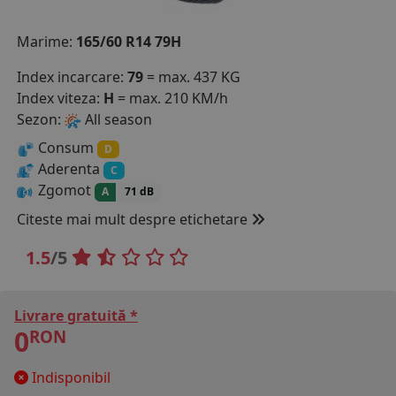
COS (
0 PRODUSE
)
Marime:
165/60 R14 79H
Index incarcare:
79
= max. 437 KG
Index viteza:
H
= max. 210 KM/h
Sezon:
All season
Consum
D
Aderenta
C
Zgomot
A
71 dB
Citeste mai mult despre etichetare
1.5
/5
Livrare gratuită *
0
RON
Indisponibil