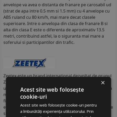
anvelope va avea o distanta de franare pe carosabil ud
(strat de apa intre 0.5 mm si 1.5 mm) cu 4 anvelope cu
ABS ruland cu 80 km/h, mai mare decat clasele
superioare. Intre o anvelopa din clasa de franare B si
alta din clasa E este o diferenta de aproximativ 13.5
metri, contribuind astfel, la o siguranta mai mare a
soferului si participantilor din trafic.
Zeetex este un brand internațional dezvoltat de grupul
×
Zafco din Dubai, fiind produs în unități de fabricație de
ultimă generație din Asia, sub supravegherea tehnică a
Acest site web folosește
mii de specialiști. Brandul activează în peste 85 de țări,
cookie-uri
fiind recunoscut pentru creșterea sa rapidă pe piața
Acest site web folosește cookie-uri pentru
europeană și americană datorită standardelor înalte de
a îmbunătăți experiența utilizatorului. Prin
siguranță. Diferențiatorul major al Zeetex față de