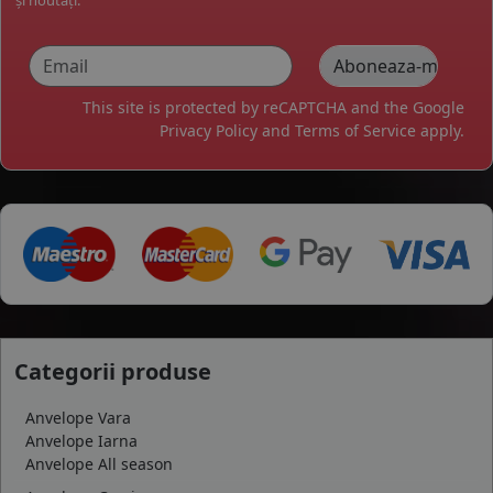
și noutăți.
This site is protected by reCAPTCHA and the Google
Privacy Policy
and
Terms of Service
apply.
Categorii produse
Anvelope Vara
Anvelope Iarna
Anvelope All season