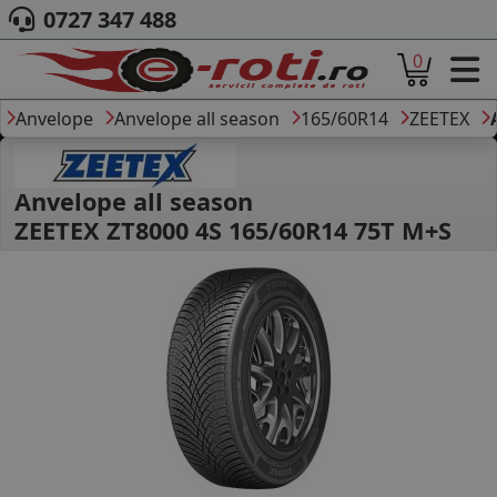
0727 347 488
0
ACASA
DESPRE NOI
Anvelope
Anvelope all season
165/60R14
ZEETEX
ANVELOPE
AUTO
CAMION
Anvelope all season
MOTO
ZEETEX ZT8000 4S 165/60R14 75T M+S
AGROINDUSTRIALE
CAUTARE DUPA
DIMENSIUNI
PRODUCATORI ANVELOPE
MARCA AUTO
BLOG
B2B - COLABORARE COMPANII
CONT
CONTACT