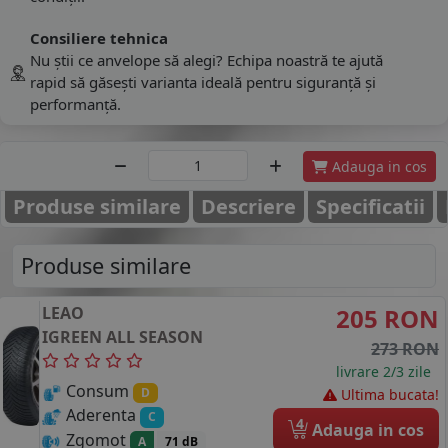
Consiliere tehnica
Nu știi ce anvelope să alegi? Echipa noastră te ajută
rapid să găsești varianta ideală pentru siguranță și
performanță.
Adauga in cos
Produse similare
Descriere
Specificatii
Produse similare
LEAO
205 RON
IGREEN ALL SEASON
273 RON
livrare 2/3 zile
Consum
D
Ultima bucata!
Aderenta
C
4
Adauga in cos
Zgomot
A
71 dB