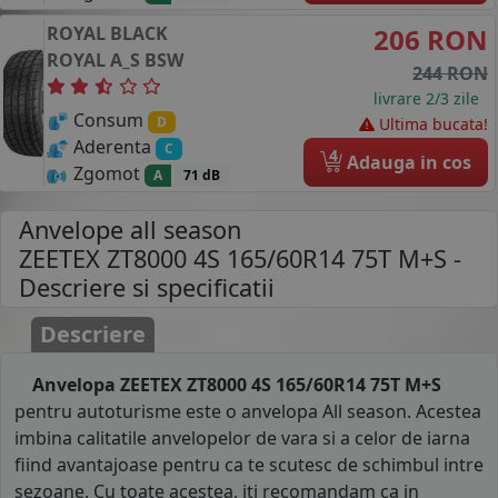
ROYAL BLACK
206 RON
ROYAL A_S
BSW
244 RON
livrare 2/3 zile
Consum
D
Ultima bucata!
Aderenta
C
4
Adauga in cos
Zgomot
A
71 dB
Anvelope all season
ZEETEX ZT8000 4S 165/60R14 75T M+S
-
Descriere si specificatii
Descriere
Anvelopa ZEETEX ZT8000 4S 165/60R14 75T M+S
pentru autoturisme este o anvelopa All season. Acestea
imbina calitatile anvelopelor de vara si a celor de iarna
fiind avantajoase pentru ca te scutesc de schimbul intre
sezoane. Cu toate acestea, iti recomandam ca in