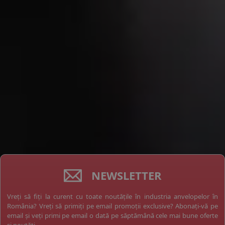
NEWSLETTER
Vreți să fiți la curent cu toate noutățile în industria anvelopelor în
România? Vreți să primiți pe email promoții exclusive? Abonați-vă pe
email și veți primi pe email o dată pe săptămână cele mai bune oferte