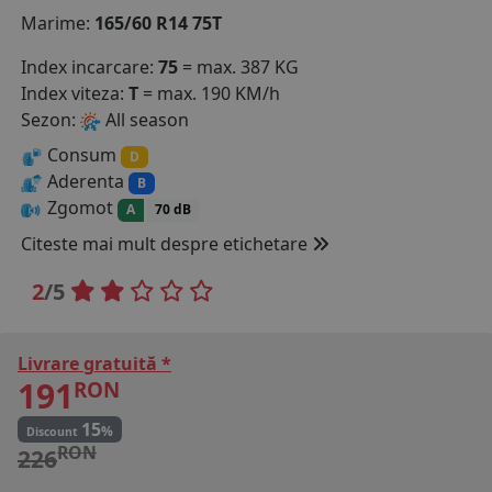
Marime:
165/60 R14 75T
COS (
0 PRODUSE
)
Index incarcare:
75
= max. 387 KG
Index viteza:
T
= max. 190 KM/h
Sezon:
All season
Consum
D
Aderenta
B
Zgomot
A
70 dB
Citeste mai mult despre etichetare
2
/5
Livrare gratuită *
191
RON
15
%
Discount
RON
226