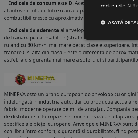
Indicele de consum
este
D
. Acest indice reprezinta c
cookie-urile.
Află 
al autovehiculului. Intre o anvelopa cu clasa B si o alta d
combustibil creste cu aproximativ 1 litru la fiecare 1000 k
ARATĂ DETAL
Indicele de aderenta
al anvelopei este
C
. Acest tip de 
de franare pe carosabil ud (strat de apa intre 0.5 mm si 
ruland cu 80 km/h, mai mare decat clasele superioare. Int
franare C si alta din clasa E este o diferenta de aproximat
astfel, la o siguranta mai mare a soferului si participantilor
MINERVA este un brand european de anvelope cu origini în
îndelungată în industria auto, dar cu producția actuală real
fabrici moderne operate de mii de angajați. Compania ben
de distribuție în Europa și se concentrează pe adaptarea 
specifice ale pieței europene. Anvelopele MINERVA sunt d
echilibru între confort, siguranță și durabilitate, fiind potr