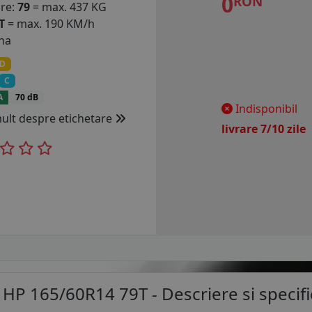
0
RON
are:
79
= max. 437 KG
T
= max. 190 KM/h
na
D
C
A
70 dB
Indisponibil
mult despre etichetare
livrare 7/10 zil
HP 165/60R14 79T
- Descriere si specifi