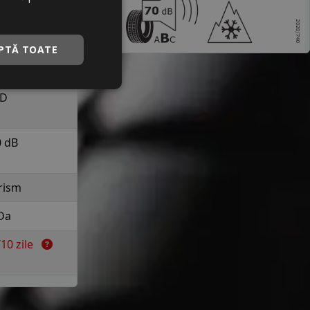
a 190 km/h in
uranta
PTĂ TOATE
C
D
0 dB
rism
Da
7/10 zile