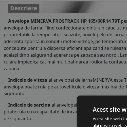
Descriere
Anvelopa MINERVA FROSTRACK HP 165/60R14 79T
pen
anvelopa de Iarna. Fiind confectionate dintr-un cauciuc m
proprietatile la temperaturi scazute, anvelopele de iarna 
aderenta sporita in conditii meteo vitrege, pe temperaturi 
concepute pentru a dispersa eficient apa cand se ruleaza
acelasi timp asigurand aderenta pe zapada sau noroi. La
rulare impiedica cat mai mult patinarea rotilor la contact
zapada..
Indicele de viteza
al anvelopei de iarnaMINERVA este
T
anvelopa poate rula pe autovehicule o viteza maxima de 1
siguranta.
Indicele de sarcina
al anvelopei este
79
. Acest indice 
Acest site w
poate rula cu o capacitate de incarcare maxima de 437 kg p
de siguranta.
Acest site web fol
ului nostru web, s