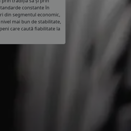
prin tradiția sa și prin
 standarde constante în
uri din segmentul economic,
ivel mai bun de stabilitate,
eni care caută fiabilitate la