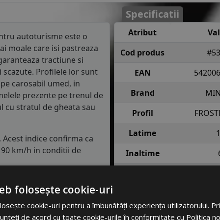
Specificatii
Atribut
Va
tru autoturisme este o
ai moale care isi pastreaza
Cod produs
#5
garanteaza tractiune si
scazute. Profilele lor sunt
EAN
54200
 pe carosabil umed, in
Brand
MIN
melele prezente pe trenul de
ul cu stratul de gheata sau
Profil
FROST
Latime
. Acest indice confirma ca
90 km/h in conditii de
Inaltime
Raza
semnifica faptul ca anvelopa
eb folosește cookie-uri
e fiecare roata in conditii
Indice
79 = pana 
incarcare
anv
osește cookie-uri pentru a îmbunătăți experiența utilizatorului. Prin
unteți de acord cu toate cookie-urile în conformitate cu Politica n