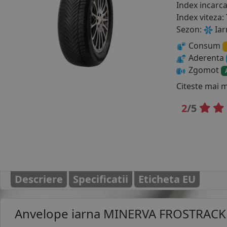
Index incarc
Index viteza:
Sezon:
Iar
Consum
Aderenta
Zgomot
Citeste mai 
2
/5
Descriere
Specificatii
Eticheta EU
Anvelope iarna
MINERVA FROSTRACK 