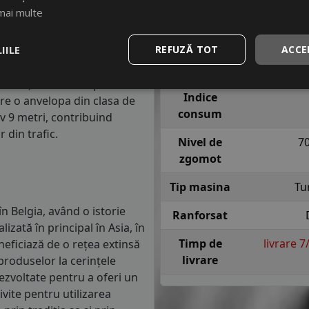
lasa de consum de carburant
Indice
T = pana l
mai multe
in clasa C, consumul de
viteza
sig
m parcursi.
IILE
REFUZĂ TOT
ACCE
Indice
anvelope va avea o distanta
aderenta
1.5 mm) cu 4 anvelope cu ABS
Indice
re o anvelopa din clasa de
consum
iv 9 metri, contribuind
 din trafic.
Nivel de
7
zgomot
Tip masina
Tu
 Belgia, având o istorie
Ranforsat
izată în principal în Asia, în
Timp de
livrare 
eficiază de o rețea extinsă
livrare
produselor la cerințele
ezvoltate pentru a oferi un
ivite pentru utilizarea