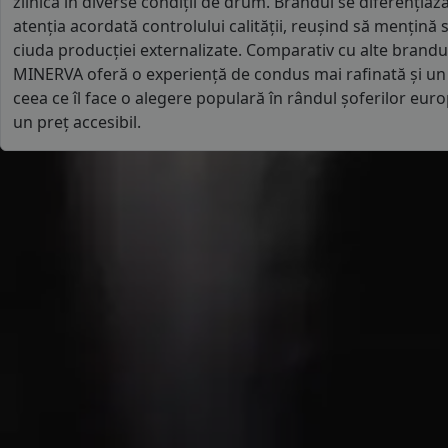
zilnică în diverse condiții de drum. Brandul se diferențiază 
atenția acordată controlului calității, reușind să mențină
ciuda producției externalizate. Comparativ cu alte brand
MINERVA oferă o experiență de condus mai rafinată și un n
ceea ce îl face o alegere populară în rândul șoferilor europ
un preț accesibil.