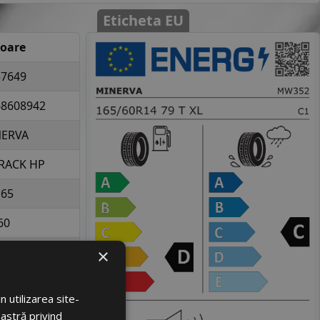
Eticheta EU
loare
37649
68608942
ERVA
RACK HP
165
60
14
×
la 437 kg per
elopa
 utilizarea site-
oastră privind