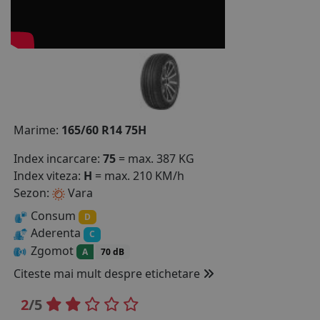
COS (
0 PRODUSE
)
Marime:
165/60 R14 75H
Index incarcare:
75
= max. 387 KG
Index viteza:
H
= max. 210 KM/h
Sezon:
Vara
Consum
D
Aderenta
C
Zgomot
A
70 dB
Citeste mai mult despre etichetare
2
/5