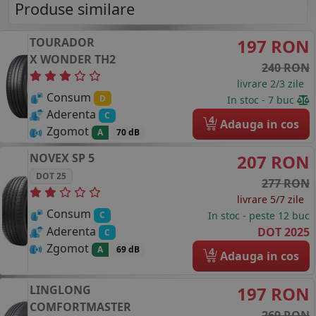
Produse similare
TOURADOR
197 RON
X WONDER TH2
240 RON
livrare 2/3 zile
Consum
D
In stoc - 7 buc
Aderenta
C
4
Adauga in cos
Zgomot
A
70 dB
NOVEX
SP 5
207 RON
DOT 25
277 RON
livrare 5/7 zile
Consum
In stoc - peste 12 buc
C
Aderenta
DOT 2025
C
Zgomot
A
69 dB
4
Adauga in cos
LINGLONG
197 RON
COMFORTMASTER
269 RON