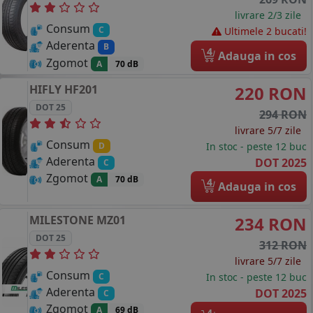
livrare 2/3 zile
Consum
C
Ultimele 2 bucati!
Aderenta
B
4
Adauga in cos
Zgomot
A
70 dB
HIFLY
HF201
220 RON
DOT 25
294 RON
livrare 5/7 zile
Consum
In stoc - peste 12 buc
D
Aderenta
DOT 2025
C
Zgomot
A
70 dB
4
Adauga in cos
MILESTONE
MZ01
234 RON
DOT 25
312 RON
livrare 5/7 zile
Consum
In stoc - peste 12 buc
C
Aderenta
DOT 2025
C
Zgomot
A
69 dB
4