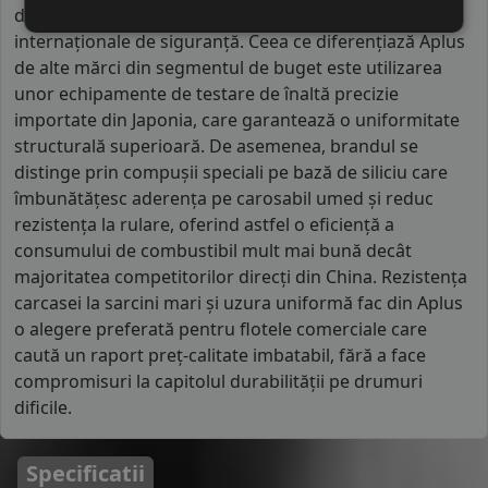
datorită respectării stricte a standardelor
internaționale de siguranță. Ceea ce diferențiază Aplus
de alte mărci din segmentul de buget este utilizarea
unor echipamente de testare de înaltă precizie
importate din Japonia, care garantează o uniformitate
structurală superioară. De asemenea, brandul se
distinge prin compușii speciali pe bază de siliciu care
îmbunătățesc aderența pe carosabil umed și reduc
rezistența la rulare, oferind astfel o eficiență a
consumului de combustibil mult mai bună decât
majoritatea competitorilor direcți din China. Rezistența
carcasei la sarcini mari și uzura uniformă fac din Aplus
o alegere preferată pentru flotele comerciale care
caută un raport preț-calitate imbatabil, fără a face
compromisuri la capitolul durabilității pe drumuri
dificile.
Specificatii