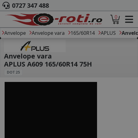
0727 347 488
0
ACASA
DESPRE NOI
Anvelope
Anvelope vara
165/60R14
APLUS
Anvelo
ANVELOPE
AUTO
CAMION
Anvelope vara
MOTO
APLUS A609 165/60R14 75H
AGROINDUSTRIALE
DOT 25
CAUTARE DUPA
DIMENSIUNI
PRODUCATORI ANVELOPE
MARCA AUTO
BLOG
B2B - COLABORARE COMPANII
CONT
CONTACT