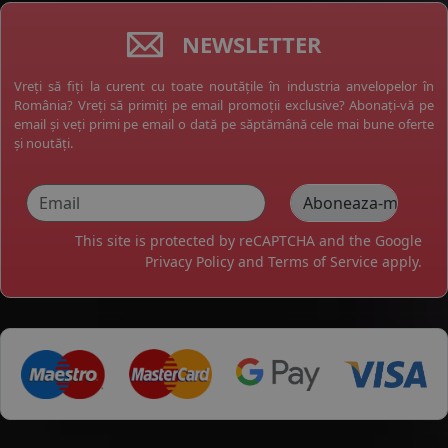
NEWSLETTER
Vreți să fiți la curent cu toate noutățile în industria anvelopelor în
România? Vreți să primiți pe email promoții exclusive? Abonați-vă pe
email și veți primi pe email o dată pe săptămână cele mai bune oferte
și noutăți.
This site is protected by reCAPTCHA and the Google
Privacy Policy
and
Terms of Service
apply.