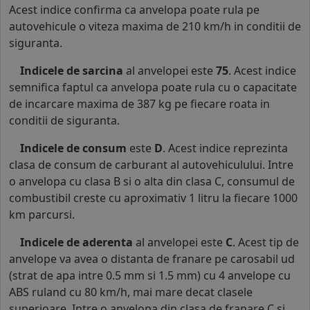
Acest indice confirma ca anvelopa poate rula pe
autovehicule o viteza maxima de 210 km/h in conditii de
siguranta.
Indicele de sarcina
al anvelopei este
75
. Acest indice
semnifica faptul ca anvelopa poate rula cu o capacitate
de incarcare maxima de 387 kg pe fiecare roata in
conditii de siguranta.
Indicele de consum
este
D
. Acest indice reprezinta
clasa de consum de carburant al autovehiculului. Intre
o anvelopa cu clasa B si o alta din clasa C, consumul de
combustibil creste cu aproximativ 1 litru la fiecare 1000
km parcursi.
Indicele de aderenta
al anvelopei este
C
. Acest tip de
anvelope va avea o distanta de franare pe carosabil ud
(strat de apa intre 0.5 mm si 1.5 mm) cu 4 anvelope cu
ABS ruland cu 80 km/h, mai mare decat clasele
superioare. Intre o anvelopa din clasa de franare C si