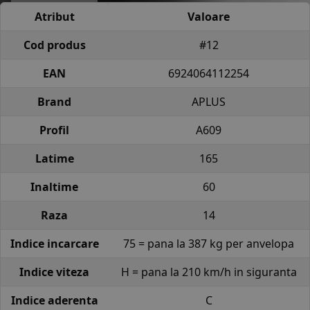
Atribut
Valoare
Cod produs
#12
EAN
6924064112254
Brand
APLUS
Profil
A609
Latime
165
Inaltime
60
Raza
14
Indice incarcare
75 = pana la 387 kg per anvelopa
Indice viteza
H = pana la 210 km/h in siguranta
Indice aderenta
C