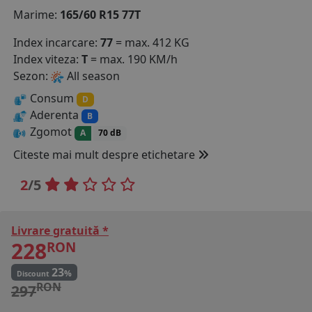
Marime:
165/60 R15 77T
COS (
0 PRODUSE
)
Index incarcare:
77
= max. 412 KG
Index viteza:
T
= max. 190 KM/h
Sezon:
All season
Consum
D
Aderenta
B
Zgomot
A
70 dB
Citeste mai mult despre etichetare
2
/5
Livrare gratuită *
228
RON
23
%
Discount
RON
297