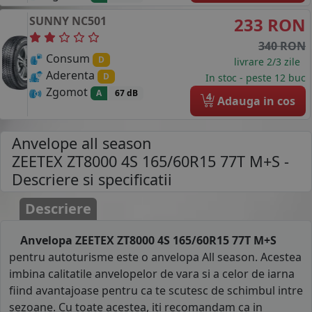
SUNNY
NC501
233 RON
340 RON
Consum
D
livrare 2/3 zile
Aderenta
D
In stoc - peste 12 buc
Zgomot
A
67 dB
4
Adauga in cos
Anvelope all season
ZEETEX ZT8000 4S 165/60R15 77T M+S
-
Descriere si specificatii
Descriere
Anvelopa ZEETEX ZT8000 4S 165/60R15 77T M+S
pentru autoturisme este o anvelopa All season. Acestea
imbina calitatile anvelopelor de vara si a celor de iarna
fiind avantajoase pentru ca te scutesc de schimbul intre
sezoane. Cu toate acestea, iti recomandam ca in