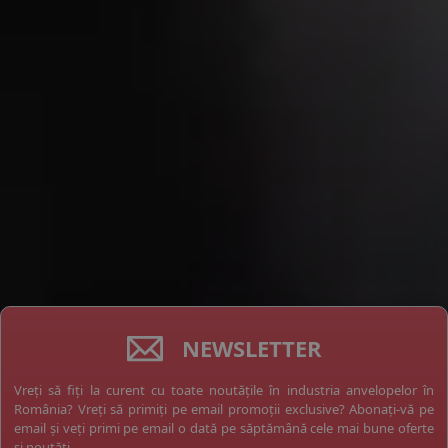
NEWSLETTER
Vreți să fiți la curent cu toate noutățile în industria anvelopelor în
România? Vreți să primiți pe email promoții exclusive? Abonați-vă pe
email și veți primi pe email o dată pe săptămână cele mai bune oferte
și noutăți.