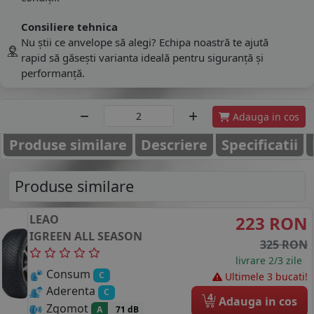
Consiliere tehnica
Nu știi ce anvelope să alegi? Echipa noastră te ajută
rapid să găsești varianta ideală pentru siguranță și
performanță.
Adauga in cos
Produse similare
Descriere
Specificatii
Produse similare
LEAO
223 RON
IGREEN ALL SEASON
325 RON
livrare 2/3 zile
Consum
C
Ultimele 3 bucati!
Aderenta
C
4
Adauga in cos
Zgomot
A
71 dB