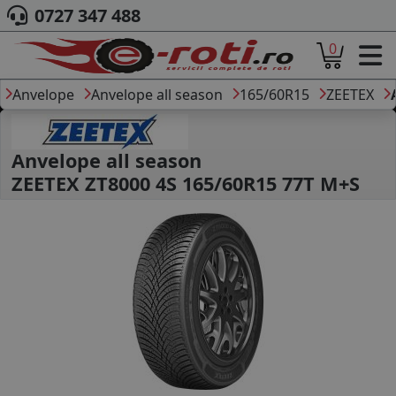
0727 347 488
0
ACASA
DESPRE NOI
Anvelope
Anvelope all season
165/60R15
ZEETEX
ANVELOPE
AUTO
CAMION
Anvelope all season
MOTO
ZEETEX ZT8000 4S 165/60R15 77T M+S
AGROINDUSTRIALE
CAUTARE DUPA
DIMENSIUNI
PRODUCATORI ANVELOPE
MARCA AUTO
BLOG
B2B - COLABORARE COMPANII
CONT
CONTACT