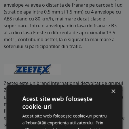
anvelope va avea o distanta de franare pe carosabil ud
(strat de apa intre 0.5 mm si 1.5 mm) cu 4 anvelope cu
ABS ruland cu 80 km/h, mai mare decat clasele
superioare. Intre o anvelopa din clasa de franare B si
alta din clasa E este o diferenta de aproximativ 13.5
metri, contribuind astfel, la o siguranta mai mare a
soferului si participantilor din trafic.
Zeetex este un brand internațional dezvoltat de grupul
×
Zafco din Dubai, fiind produs în unități de fabricație de
ultimă generație din Asia, sub supravegherea tehnică a
Acest site web folosește
mii de specialiști. Brandul activează în peste 85 de țări,
cookie-uri
fiind recunoscut pentru creșterea sa rapidă pe piața
Acest site web folosește cookie-uri pentru
europeană și americană datorită standardelor înalte de
a îmbunătăți experiența utilizatorului. Prin
siguranță. Diferențiatorul major al Zeetex față de