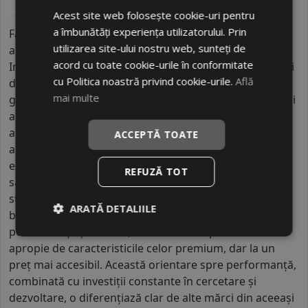
Acest site web folosește cookie-uri pentru
a îmbunătăți experiența utilizatorului. Prin
Falken este un brand japonez de anvelope fondat în
utilizarea site-ului nostru web, sunteți de
anii 1980 și parte a grupului Sumitomo Rubber
acord cu toate cookie-urile în conformitate
Industries, unul dintre cei mai mari producători globali
cu Politica noastră privind cookie-urile.
Află
din industrie. Compania are mii de angajați la nivel
mai multe
global și operează fabrici în Japonia, Thailanda, China și
alte regiuni strategice, ceea ce îi permite să acopere
atât piețele asiatice, cât și cele europene și nord-
ACCEPTĂ TOATE
americane. Falken s-a remarcat inițial în motorsport,
experiență care a influențat dezvoltarea tehnologiilor
REFUZĂ TOT
sale, în special în ceea ce privește aderența și
stabilitatea la viteze mari. Spre deosebire de alte
ARATĂ DETALIILE
branduri din segmentul mediu, Falken pune accent pe
performanță și control, oferind anvelope care se
apropie de caracteristicile celor premium, dar la un
preț mai accesibil. Această orientare spre performanță,
combinată cu investiții constante în cercetare și
dezvoltare, o diferențiază clar de alte mărci din aceeași