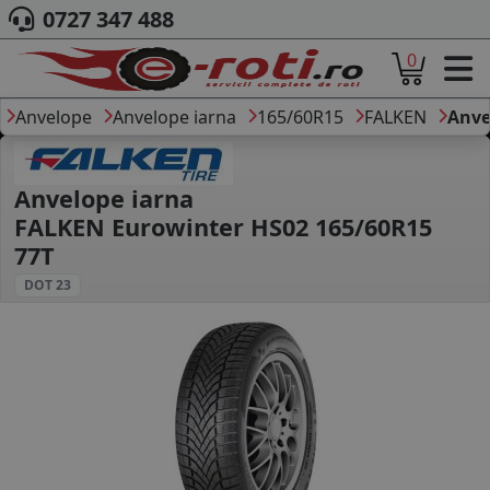
0727 347 488
0
ACASA
DESPRE NOI
Anvelope
Anvelope iarna
165/60R15
FALKEN
Anve
ANVELOPE
AUTO
CAMION
Anvelope iarna
MOTO
FALKEN Eurowinter HS02 165/60R15
AGROINDUSTRIALE
77T
CAUTARE DUPA
DOT 23
DIMENSIUNI
PRODUCATORI ANVELOPE
MARCA AUTO
BLOG
B2B - COLABORARE COMPANII
CONT
CONTACT