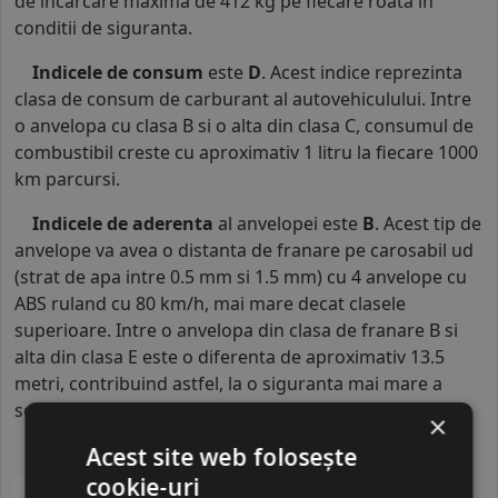
de incarcare maxima de 412 kg pe fiecare roata in
conditii de siguranta.
Indicele de consum
este
D
. Acest indice reprezinta
clasa de consum de carburant al autovehiculului. Intre
o anvelopa cu clasa B si o alta din clasa C, consumul de
combustibil creste cu aproximativ 1 litru la fiecare 1000
km parcursi.
Indicele de aderenta
al anvelopei este
B
. Acest tip de
anvelope va avea o distanta de franare pe carosabil ud
(strat de apa intre 0.5 mm si 1.5 mm) cu 4 anvelope cu
ABS ruland cu 80 km/h, mai mare decat clasele
superioare. Intre o anvelopa din clasa de franare B si
alta din clasa E este o diferenta de aproximativ 13.5
metri, contribuind astfel, la o siguranta mai mare a
soferului si participantilor din trafic.
×
Acest site web folosește
cookie-uri