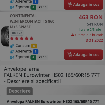
Aderenta
B
4
Adauga in cos
Zgomot
A
71 dB
CONTINENTAL
463 RON
WINTERCONTACT TS 860
541 RON
M+S 3PMSF
livrare 2/3 zile
DOT 22
Ultimele 2 bucati!
DOT 2022
Consum
D
Aderenta
B
4
Adauga in cos
Zgomot
A
71 dB
Anvelope iarna
FALKEN Eurowinter HS02 165/60R15 77T
- Descriere si specificatii
Descriere
Anvelopa FALKEN Eurowinter HS02 165/60R15 77T