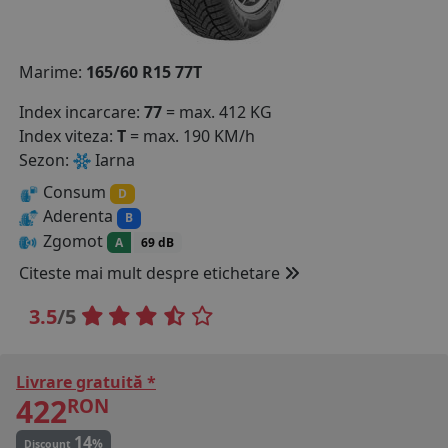
COS (
0 PRODUSE
)
Marime:
165/60 R15 77T
Index incarcare:
77
= max. 412 KG
Index viteza:
T
= max. 190 KM/h
Sezon:
Iarna
Consum
D
Aderenta
B
Zgomot
A
69 dB
Citeste mai mult despre etichetare
3.5
/5
Livrare gratuită *
422
RON
14
%
Discount