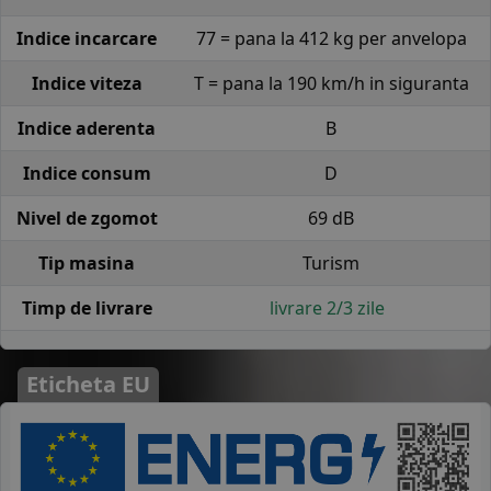
Indice incarcare
77 = pana la 412 kg per anvelopa
Indice viteza
T = pana la 190 km/h in siguranta
Indice aderenta
B
Indice consum
D
Nivel de zgomot
69 dB
Tip masina
Turism
Timp de livrare
livrare 2/3 zile
Eticheta EU