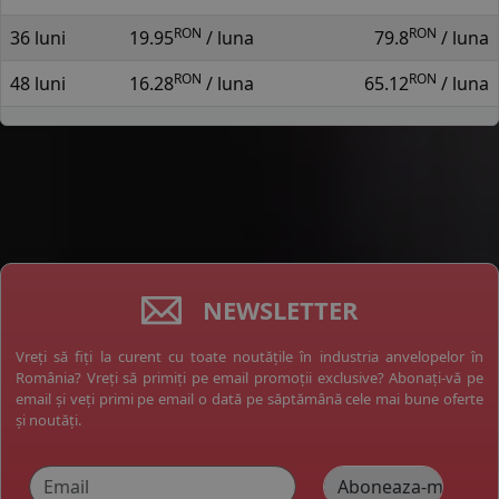
RON
RON
36 luni
19.95
/ luna
79.8
/ luna
RON
RON
48 luni
16.28
/ luna
65.12
/ luna
NEWSLETTER
Vreți să fiți la curent cu toate noutățile în industria anvelopelor în
România? Vreți să primiți pe email promoții exclusive? Abonați-vă pe
email și veți primi pe email o dată pe săptămână cele mai bune oferte
și noutăți.