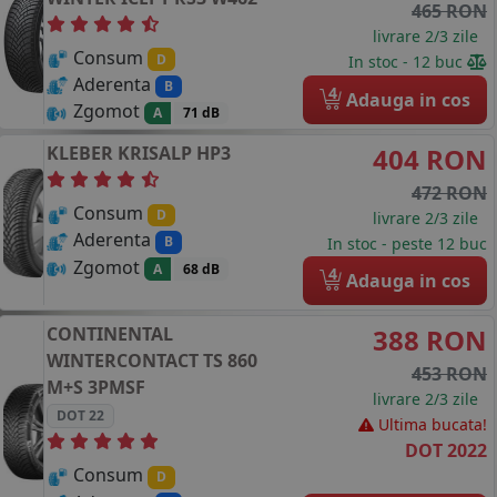
465 RON
livrare 2/3 zile
Consum
D
In stoc - 12 buc
Aderenta
B
4
Adauga in cos
Zgomot
A
71 dB
KLEBER
KRISALP HP3
404 RON
472 RON
Consum
D
livrare 2/3 zile
Aderenta
B
In stoc - peste 12 buc
Zgomot
A
68 dB
4
Adauga in cos
CONTINENTAL
388 RON
WINTERCONTACT TS 860
453 RON
M+S 3PMSF
livrare 2/3 zile
DOT 22
Ultima bucata!
DOT 2022
Consum
D