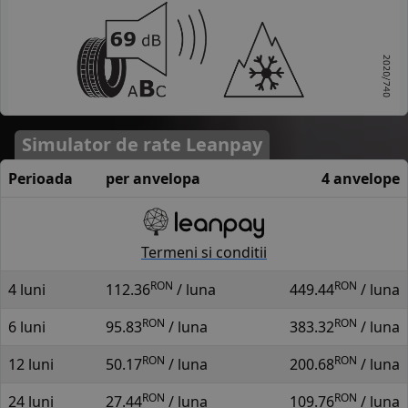
Simulator de rate Leanpay
Perioada
per anvelopa
4 anvelope
Termeni si conditii
RON
RON
4 luni
112.36
/ luna
449.44
/ luna
RON
RON
6 luni
95.83
/ luna
383.32
/ luna
RON
RON
12 luni
50.17
/ luna
200.68
/ luna
RON
RON
24 luni
27.44
/ luna
109.76
/ luna