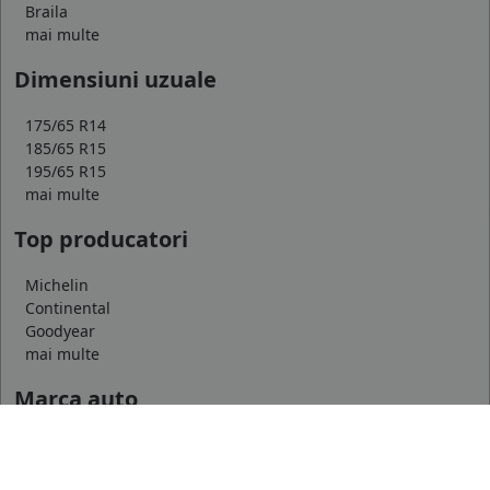
Braila
mai multe
Dimensiuni uzuale
175/65 R14
185/65 R15
195/65 R15
mai multe
Top producatori
Michelin
Continental
Goodyear
mai multe
Marca auto
DACIA
AUDI