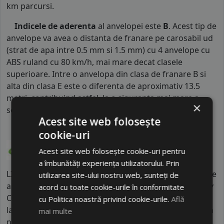
km parcursi.
Indicele de aderenta
al anvelopei este
B
. Acest tip de
anvelope va avea o distanta de franare pe carosabil ud
(strat de apa intre 0.5 mm si 1.5 mm) cu 4 anvelope cu
ABS ruland cu 80 km/h, mai mare decat clasele
superioare. Intre o anvelopa din clasa de franare B si
alta din clasa E este o diferenta de aproximativ 13.5
metri, contribuind astfel, la o siguranta mai mare a
×
soferului si participantilor din trafic.
Acest site web folosește
cookie-uri
Acest site web folosește cookie-uri pentru
a îmbunătăți experiența utilizatorului. Prin
LINGLONG este unul dintre cei mai mari producători de
utilizarea site-ului nostru web, sunteți de
anvelope din China, cu fabrici în mai multe țări, inclusiv
acord cu toate cookie-urile în conformitate
China, Thailanda și Serbia, și cu zeci de mii de angajați
cu Politica noastră privind cookie-urile.
Află
la nivel global. Compania are o prezență internațională
mai multe
puternică și investește masiv în cercetare și dezvoltare.