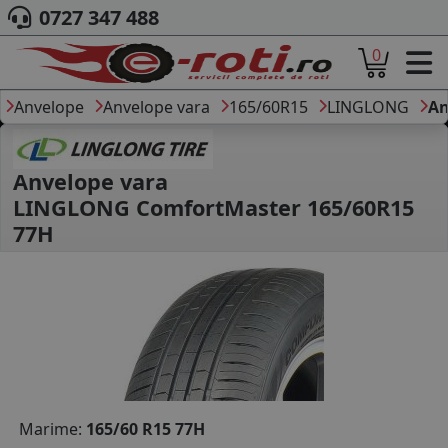
0727 347 488
0
ACASA
DESPRE NOI
Anvelope
Anvelope vara
165/60R15
LINGLONG
An
ANVELOPE
AUTO
CAMION
Anvelope vara
MOTO
LINGLONG ComfortMaster 165/60R15
AGROINDUSTRIALE
77H
CAUTARE DUPA
DIMENSIUNI
PRODUCATORI ANVELOPE
MARCA AUTO
BLOG
B2B - COLABORARE COMPANII
CONT
Marime:
165/60 R15 77H
CONTACT