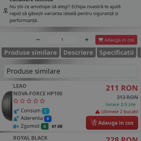
Nu știi ce anvelope să alegi? Echipa noastră te ajută
rapid să găsești varianta ideală pentru siguranță și
performanță.
Adauga in cos
Produse similare
Descriere
Specificatii
Produse similare
LEAO
211 RON
NOVA-FORCE HP100
313 RON
livrare 2/3 zile
Consum
C
Ultimele 2 bucati!
Aderenta
B
4
Adauga in cos
Zgomot
A
67 dB
ROYAL BLACK
228 RON