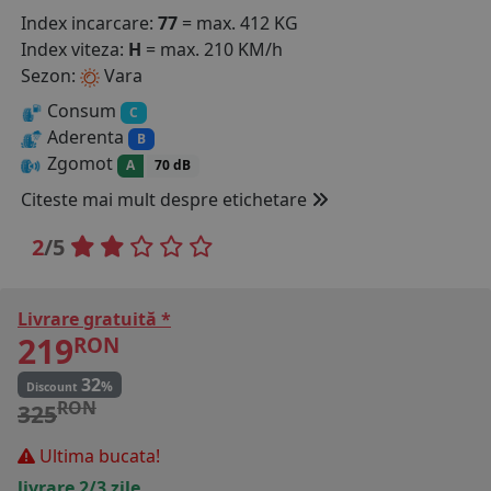
Index incarcare:
77
= max. 412 KG
COS (
0 PRODUSE
)
Index viteza:
H
= max. 210 KM/h
Sezon:
Vara
Consum
C
Aderenta
B
Zgomot
A
70 dB
Citeste mai mult despre etichetare
2
/5
Livrare gratuită *
219
RON
32
%
Discount
RON
325
Ultima bucata!
livrare 2/3 zile