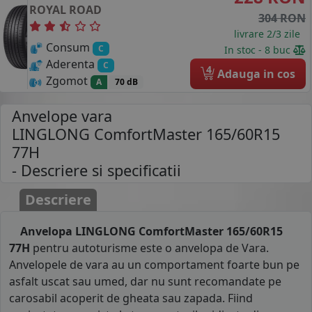
ROYAL ROAD
304 RON
livrare 2/3 zile
Consum
C
In stoc - 8 buc
Aderenta
C
4
Adauga in cos
Zgomot
A
70 dB
Anvelope vara
LINGLONG ComfortMaster 165/60R15
77H
- Descriere si specificatii
Descriere
Anvelopa LINGLONG ComfortMaster 165/60R15
77H
pentru autoturisme este o anvelopa de Vara.
Anvelopele de vara au un comportament foarte bun pe
asfalt uscat sau umed, dar nu sunt recomandate pe
carosabil acoperit de gheata sau zapada. Fiind