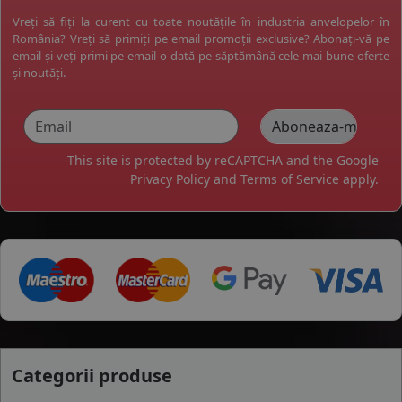
Vreți să fiți la curent cu toate noutățile în industria anvelopelor în
România? Vreți să primiți pe email promoții exclusive? Abonați-vă pe
email și veți primi pe email o dată pe săptămână cele mai bune oferte
și noutăți.
This site is protected by reCAPTCHA and the Google
Privacy Policy
and
Terms of Service
apply.
Categorii produse