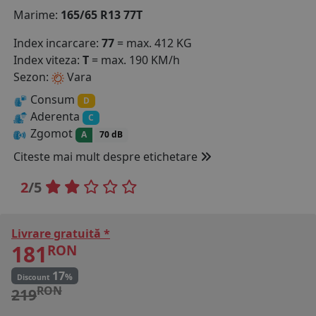
Marime:
165/65 R13 77T
COS (
0 PRODUSE
)
Index incarcare:
77
= max. 412 KG
Index viteza:
T
= max. 190 KM/h
Sezon:
Vara
Consum
D
Aderenta
C
Zgomot
A
70 dB
Citeste mai mult despre etichetare
2
/5
Livrare gratuită *
181
RON
17
%
Discount
RON
219