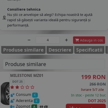
Consiliere tehnica
Nu știi ce anvelope să alegi? Echipa noastră te ajută
rapid să găsești varianta ideală pentru siguranță și
performanță.
Adauga in cos
Produse similare
Descriere
Specificatii
Produse similare
MILESTONE
MZ01
199 RON
DOT 25
266 RON
livrare 5/7 zile
Consum
In stoc - peste 12 buc
C
Aderenta
DOT 2025
C
Zgomot
A
69 dB
4