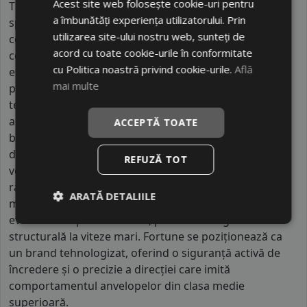
Acest site web folosește cookie-uri pentru
Thailanda. Brandul activează la nivel global, fiind
a îmbunătăți experiența utilizatorului. Prin
sponsor oficial în diverse competiții auto, ceea ce îi
utilizarea site-ului nostru web, sunteți de
conferă o vizibilitate sporită în peste 100 de țări. Ceea
acord cu toate cookie-urile în conformitate
ce separă Fortune de restul brandurilor menționate
cu Politica noastră privind cookie-urile.
Află
este parteneriatul strategic cu universități de prestigiu
mai multe
pentru cercetarea compușilor de cauciuc, rezultând
tehnologii precum "Nano-Silica" ce îmbunătățesc
aderența instantanee. În timp ce majoritatea
ACCEPTĂ TOATE
brandurilor low-cost sunt generice, Fortune se
diferențiază prin specializarea în anvelope pentru
REFUZĂ TOT
vehicule comerciale ușoare, unde carcasa lor
ranforsată oferă o rezistență la încărcare mult peste
ARATĂ DETALIILE
media pieței. Designul lor este optimizat pentru
evacuarea rapidă a căldurii, prevenind degradarea
structurală la viteze mari. Fortune se poziționează ca
un brand tehnologizat, oferind o siguranță activă de
încredere și o precizie a direcției care imită
comportamentul anvelopelor din clasa medie
superioară.