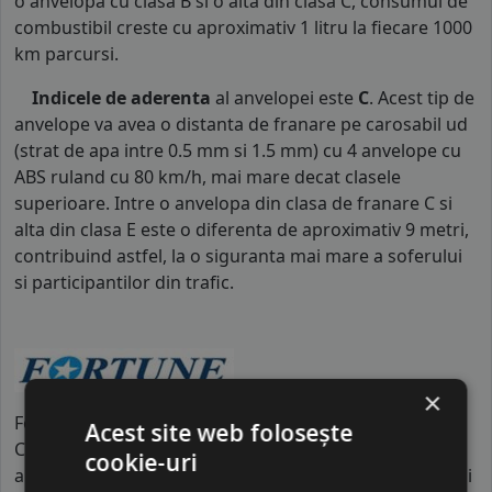
o anvelopa cu clasa B si o alta din clasa C, consumul de
combustibil creste cu aproximativ 1 litru la fiecare 1000
km parcursi.
Indicele de aderenta
al anvelopei este
C
. Acest tip de
anvelope va avea o distanta de franare pe carosabil ud
(strat de apa intre 0.5 mm si 1.5 mm) cu 4 anvelope cu
ABS ruland cu 80 km/h, mai mare decat clasele
superioare. Intre o anvelopa din clasa de franare C si
alta din clasa E este o diferenta de aproximativ 9 metri,
contribuind astfel, la o siguranta mai mare a soferului
si participantilor din trafic.
×
Fortune este brandul de vârf al grupului Prinx
Acest site web folosește
Chengshan, un gigant industrial cu peste 5.000 de
cookie-uri
angajați și centre de producție automatizate în China și