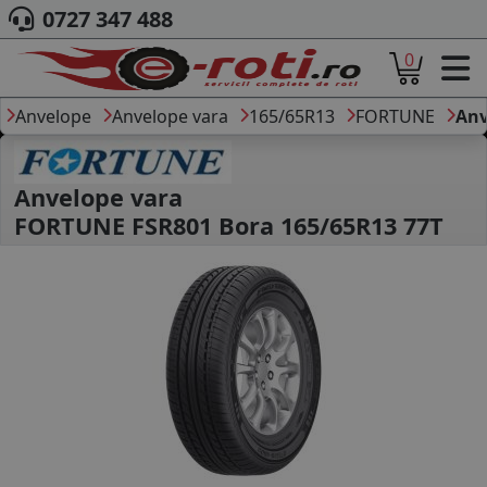
0727 347 488
0
ACASA
DESPRE NOI
Anvelope
Anvelope vara
165/65R13
FORTUNE
Anv
ANVELOPE
AUTO
CAMION
Anvelope vara
MOTO
FORTUNE FSR801 Bora 165/65R13 77T
AGROINDUSTRIALE
CAUTARE DUPA
DIMENSIUNI
PRODUCATORI ANVELOPE
MARCA AUTO
BLOG
B2B - COLABORARE COMPANII
CONT
CONTACT