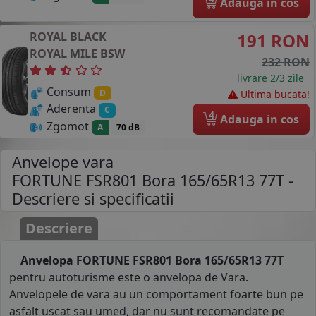
Adauga in cos
ROYAL BLACK
191 RON
ROYAL MILE
BSW
232 RON
livrare 2/3 zile
Consum
D
Ultima bucata!
Aderenta
C
4
Adauga in cos
Zgomot
A
70 dB
Anvelope vara
FORTUNE FSR801 Bora 165/65R13 77T
-
Descriere si specificatii
Descriere
Anvelopa FORTUNE FSR801 Bora 165/65R13 77T
pentru autoturisme este o anvelopa de Vara.
Anvelopele de vara au un comportament foarte bun pe
asfalt uscat sau umed, dar nu sunt recomandate pe