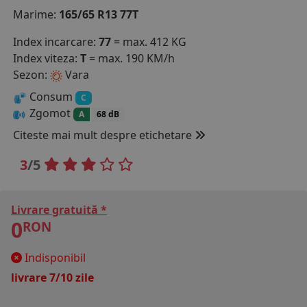
Marime:
165/65 R13 77T
COS (
0 PRODUSE
)
Index incarcare:
77
= max. 412 KG
Index viteza:
T
= max. 190 KM/h
Sezon:
Vara
Consum
C
Zgomot
A
68 dB
Citeste mai mult despre etichetare
3
/5
Livrare gratuită *
0
RON
Indisponibil
livrare 7/10 zile