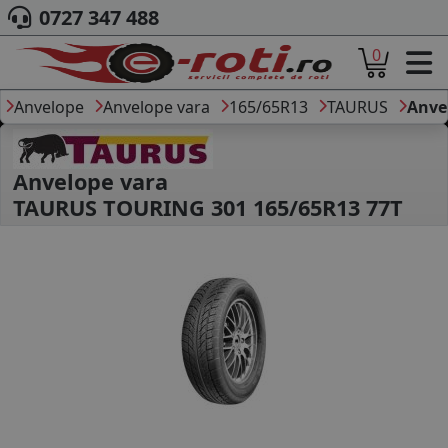
0727 347 488
0
ACASA
DESPRE NOI
Anvelope
Anvelope vara
165/65R13
TAURUS
Anve
ANVELOPE
AUTO
CAMION
Anvelope vara
MOTO
TAURUS TOURING 301 165/65R13 77T
AGROINDUSTRIALE
CAUTARE DUPA
DIMENSIUNI
PRODUCATORI ANVELOPE
MARCA AUTO
BLOG
B2B - COLABORARE COMPANII
CONT
CONTACT