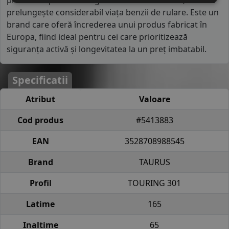
proiectată pentru a asigura o uzură uniformă, ceea ce
prelungește considerabil viața benzii de rulare. Este un
brand care oferă încrederea unui produs fabricat în
Europa, fiind ideal pentru cei care prioritizează
siguranța activă și longevitatea la un preț imbatabil.
Specificatii
Atribut
Valoare
Cod produs
#5413883
EAN
3528708988545
Brand
TAURUS
Profil
TOURING 301
Latime
165
Inaltime
65