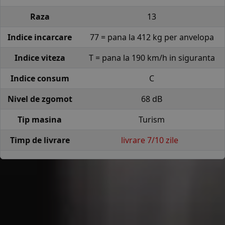
Raza
13
Indice incarcare
77 = pana la 412 kg per anvelopa
Indice viteza
T = pana la 190 km/h in siguranta
Indice consum
C
Nivel de zgomot
68 dB
Tip masina
Turism
Timp de livrare
livrare 7/10 zile