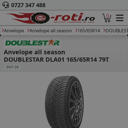
0727 347 488
0
ACASA
DESPRE NOI
Anvelope
Anvelope all season
165/65R14
DOUBLES
ANVELOPE
AUTO
CAMION
Anvelope all season
MOTO
DOUBLESTAR DLA01 165/65R14 79T
AGROINDUSTRIALE
DOT 24
CAUTARE DUPA
DIMENSIUNI
PRODUCATORI ANVELOPE
MARCA AUTO
BLOG
B2B - COLABORARE COMPANII
CONT
CONTACT