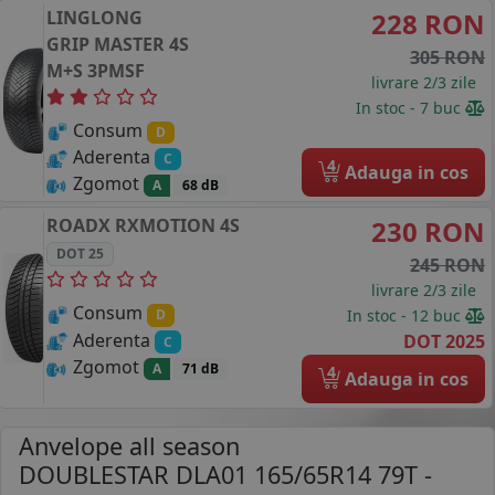
LINGLONG
228 RON
GRIP MASTER 4S
305 RON
M+S 3PMSF
livrare 2/3 zile
In stoc - 7 buc
Consum
D
Aderenta
C
4
Adauga in cos
Zgomot
A
68 dB
ROADX
RXMOTION 4S
230 RON
DOT 25
245 RON
livrare 2/3 zile
Consum
In stoc - 12 buc
D
Aderenta
DOT 2025
C
Zgomot
A
71 dB
4
Adauga in cos
Anvelope all season
DOUBLESTAR DLA01 165/65R14 79T
-