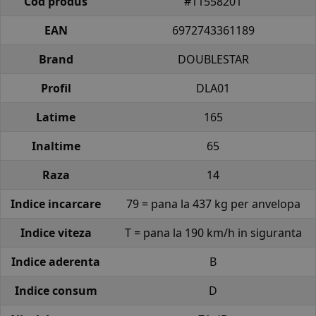
Cod produs
#11558201
EAN
6972743361189
Brand
DOUBLESTAR
Profil
DLA01
Latime
165
Inaltime
65
Raza
14
Indice incarcare
79 = pana la 437 kg per anvelopa
Indice viteza
T = pana la 190 km/h in siguranta
Indice aderenta
B
Indice consum
D