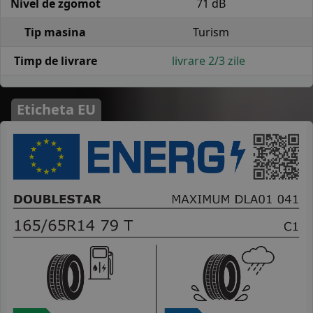
Nivel de zgomot
71 dB
Tip masina
Turism
Timp de livrare
livrare 2/3 zile
Eticheta EU