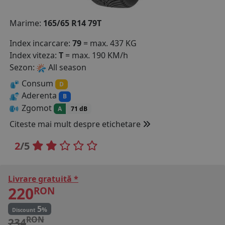
COS (
0 PRODUSE
)
Marime:
165/65 R14 79T
Index incarcare:
79
= max. 437 KG
Index viteza:
T
= max. 190 KM/h
Sezon:
All season
Consum
D
Aderenta
B
Zgomot
A
71 dB
Citeste mai mult despre etichetare
2
/5
Livrare gratuită *
220
RON
5
%
Discount
RON
234