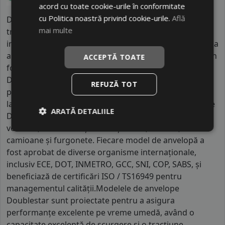
acord cu toate cookie-urile în conformitate
cu Politica noastră privind cookie-urile.
Află
Doublestar este un producător de anvelope cu o
mai multe
tradiție de aproape un secol. Recunoscut atât pe piața
internă din China, cât și pe plan internațional, compania
are două baze de producție în Qingdao și Shiyan. Cu un
ACCEPTĂ TOATE
focus pe dezvoltarea prin "Creare, Partajare și Câștig",
Doublestar își propune să ofere cele mai valoroase
REFUZĂ TOT
produse și servicii pentru clienții săi, contribuind astfel
la creșterea continuă a valorii întreprinderii.Anvelopele
ARATĂ DETALIILE
Doublestar sunt concepute pentru o gamă largă de
vehicule, inclusiv mașini mici și medii, SUV-uri,
camioane și furgonete. Fiecare model de anvelopă a
fost aprobat de diverse organisme internaționale,
inclusiv ECE, DOT, INMETRO, GCC, SNI, COP, SABS, și
beneficiază de certificări ISO / TS16949 pentru
managementul calității.Modelele de anvelope
Doublestar sunt proiectate pentru a asigura
performanțe excelente pe vreme umedă, având o
capacitate excelentă de scurgere și o tracțiune