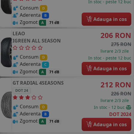
In stoc - peste 12 buc
Consum
D
Aderenta
B
4
Adauga in cos
Zgomot
A
71 dB
LEAO
206 RON
IGREEN ALL SEASON
275 RON
livrare 2/3 zile
Consum
D
In stoc - peste 12 buc
Aderenta
C
4
Adauga in cos
Zgomot
A
71 dB
GT RADIAL
4SEASONS
212 RON
DOT 24
226 RON
livrare 2/3 zile
Consum
In stoc - 12 buc
D
Aderenta
DOT 2024
B
Zgomot
A
71 dB
4
Adauga in cos