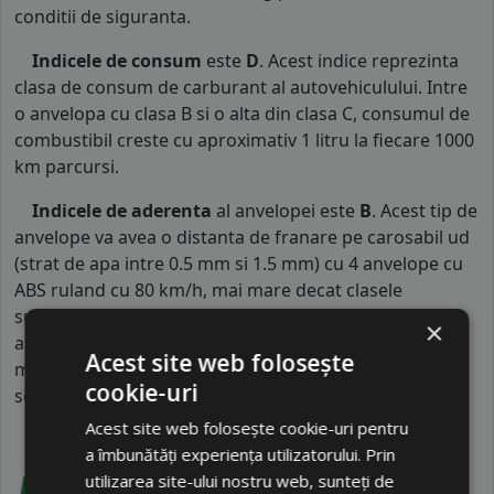
conditii de siguranta.
Indicele de consum
este
D
. Acest indice reprezinta
clasa de consum de carburant al autovehiculului. Intre
o anvelopa cu clasa B si o alta din clasa C, consumul de
combustibil creste cu aproximativ 1 litru la fiecare 1000
km parcursi.
Indicele de aderenta
al anvelopei este
B
. Acest tip de
anvelope va avea o distanta de franare pe carosabil ud
(strat de apa intre 0.5 mm si 1.5 mm) cu 4 anvelope cu
ABS ruland cu 80 km/h, mai mare decat clasele
superioare. Intre o anvelopa din clasa de franare B si
×
alta din clasa E este o diferenta de aproximativ 13.5
Acest site web folosește
metri, contribuind astfel, la o siguranta mai mare a
cookie-uri
soferului si participantilor din trafic.
Acest site web folosește cookie-uri pentru
a îmbunătăți experiența utilizatorului. Prin
utilizarea site-ului nostru web, sunteți de