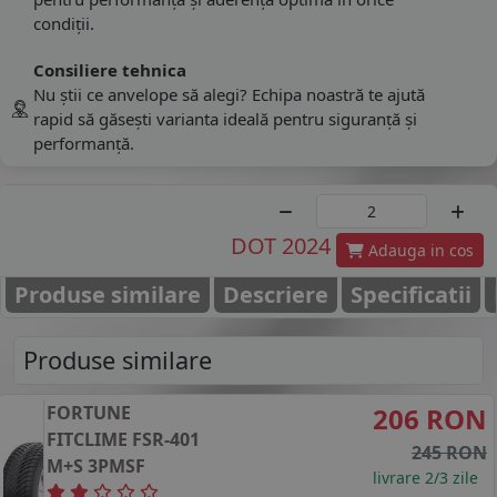
condiții.
Consiliere tehnica
Nu știi ce anvelope să alegi? Echipa noastră te ajută
rapid să găsești varianta ideală pentru siguranță și
performanță.
DOT 2024
Adauga in cos
Produse similare
Descriere
Specificatii
Produse similare
FORTUNE
206 RON
FITCLIME FSR-401
245 RON
M+S 3PMSF
livrare 2/3 zile