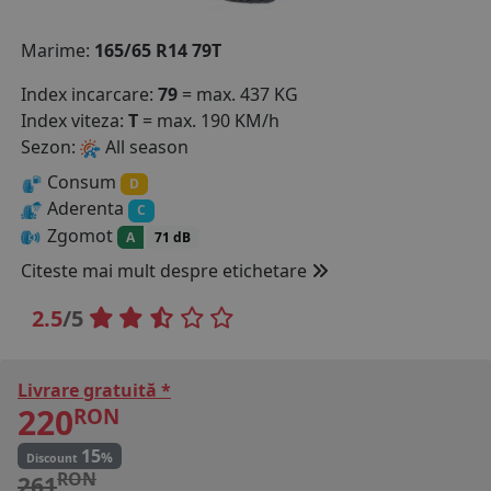
COS (
0 PRODUSE
)
Marime:
165/65 R14 79T
Index incarcare:
79
= max. 437 KG
Index viteza:
T
= max. 190 KM/h
Sezon:
All season
Consum
D
Aderenta
C
Zgomot
A
71 dB
Citeste mai mult despre etichetare
2.5
/5
Livrare gratuită *
220
RON
15
%
Discount
RON
261