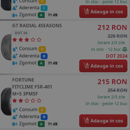
Consum
D
In stoc - peste 12 buc
Aderenta
C
4
Adauga in cos
Zgomot
A
71 dB
GT RADIAL
4SEASONS
212 RON
DOT 24
226 RON
livrare 2/3 zile
Consum
In stoc - 12 buc
D
Aderenta
DOT 2024
B
Zgomot
A
71 dB
4
Adauga in cos
FORTUNE
215 RON
FITCLIME FSR-401
254 RON
M+S 3PMSF
livrare 2/3 zile
In stoc - peste 12 buc
Consum
D
Aderenta
B
4
Adauga in cos
Zgomot
A
71 dB