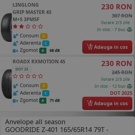
LINGLONG
230 RON
GRIP MASTER 4S
307 RON
M+S 3PMSF
livrare 2/3 zile
In stoc - 7 buc
Consum
D
Aderenta
C
4
Adauga in cos
Zgomot
A
68 dB
ROADX
RXMOTION 4S
230 RON
DOT 25
245 RON
livrare 2/3 zile
Consum
In stoc - 12 buc
D
Aderenta
DOT 2025
C
Zgomot
A
71 dB
4
Adauga in cos
Anvelope all season
GOODRIDE Z-401 165/65R14 79T
-