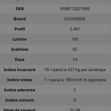
EAN
6938112621988
Brand
GOODRIDE
Profil
Z-401
Latime
165
Inaltime
65
Raza
14
Indice incarcare
79 = pana la 437 kg per anvelopa
Indice viteza
T = pana la 190 km/h in siguranta
Indice aderenta
C
Indice consum
D
Nivel de zgomot
71 dB