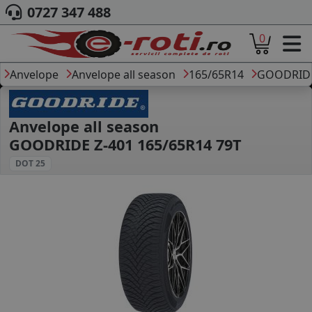
0727 347 488
0
ACASA
DESPRE NOI
Anvelope
Anvelope all season
165/65R14
GOODRID
ANVELOPE
AUTO
CAMION
Anvelope all season
MOTO
GOODRIDE Z-401 165/65R14 79T
AGROINDUSTRIALE
DOT 25
CAUTARE DUPA
DIMENSIUNI
PRODUCATORI ANVELOPE
MARCA AUTO
BLOG
B2B - COLABORARE COMPANII
CONT
CONTACT