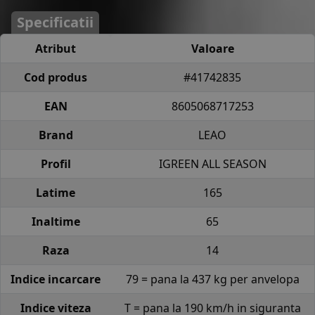
Specificatii
Atribut
Valoare
Cod produs
#41742835
EAN
8605068717253
Brand
LEAO
Profil
IGREEN ALL SEASON
Latime
165
Inaltime
65
Raza
14
Indice incarcare
79 = pana la 437 kg per anvelopa
Indice viteza
T = pana la 190 km/h in siguranta