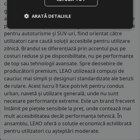
care produce mai multe mărci destinate exportului
global. Fabricile în care este produs sunt moderne și
ARATĂ DETALIILE
automatizate, cu capacitate mare de producție, ceea ce
permite distribuția pe scară largă. LEAO oferă anvelope
pentru autoturisme și SUV-uri, fiind orientat către
utilizatori care caută soluții accesibile pentru utilizare
zilnică. Brandul se diferențiază prin accentul pus pe
costuri reduse și pe disponibilitate, nu pe performanțe
de top sau tehnologii avansate. Spre deosebire de
producătorii premium, LEAO utilizează compuși de
cauciuc mai simpli și designuri standardizate ale benzii
de rulare. Acest lucru îl face potrivit pentru condus
urban, navetă și utilizare generală, unde nu sunt
necesare performanțe extreme. Este un brand frecvent
întâlnit pe piețele sensibile la preț, unde contează mai
mult accesibilitatea decât performanța tehnică. În
ansamblu, LEAO oferă o soluție economică echilibrată
pentru utilizatori cu așteptări moderate.