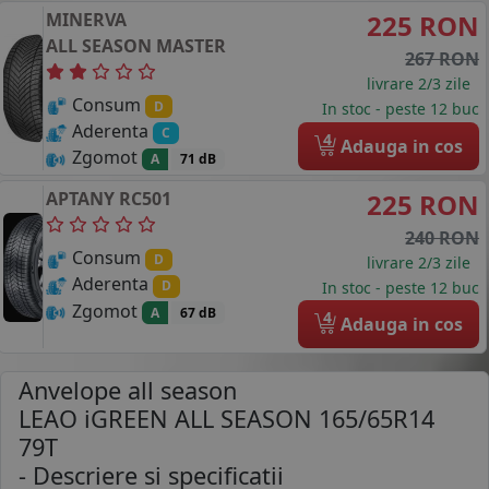
MINERVA
225 RON
ALL SEASON MASTER
267 RON
livrare 2/3 zile
Consum
D
In stoc - peste 12 buc
Aderenta
C
4
Adauga in cos
Zgomot
A
71 dB
APTANY
RC501
225 RON
240 RON
Consum
D
livrare 2/3 zile
Aderenta
D
In stoc - peste 12 buc
Zgomot
A
67 dB
4
Adauga in cos
Anvelope all season
LEAO iGREEN ALL SEASON 165/65R14
79T
- Descriere si specificatii