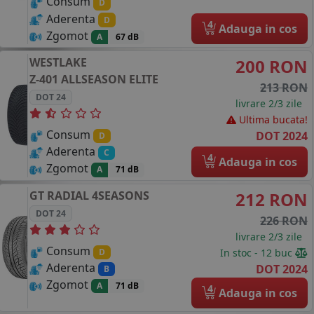
Consum
D
Aderenta
D
4
Adauga in cos
Zgomot
A
67 dB
WESTLAKE
200 RON
Z-401 ALLSEASON ELITE
213 RON
DOT 24
livrare 2/3 zile
Ultima bucata!
Consum
DOT 2024
D
Aderenta
C
4
Adauga in cos
Zgomot
A
71 dB
GT RADIAL
4SEASONS
212 RON
DOT 24
226 RON
livrare 2/3 zile
Consum
In stoc - 12 buc
D
Aderenta
DOT 2024
B
Zgomot
A
71 dB
4
Adauga in cos