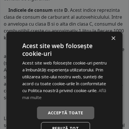
Indicele de consum
este
D
. Acest indice reprezinta
clasa de consum de carburant al autovehiculului. Intre
o anvelopa cu clasa B si o alta din clasa C, consumul de
combustibil creste cu aproximativ 1 litru la fiecare 1000
×
km parcursi.
Acest site web folosește
Indicele de aderenta
al anvelopei este
C
. Acest tip de
cookie-uri
anvelope va avea o distanta de franare pe carosabil ud
Acest site web folosește cookie-uri pentru
(strat de apa intre 0.5 mm si 1.5 mm) cu 4 anvelope cu
a îmbunătăți experiența utilizatorului. Prin
ABS ruland cu 80 km/h, mai mare decat clasele
utilizarea site-ului nostru web, sunteți de
superioare. Intre o anvelopa din clasa de franare C si
acord cu toate cookie-urile în conformitate
alta din clasa E este o diferenta de aproximativ 9 metri,
cu Politica noastră privind cookie-urile.
Află
contribuind astfel, la o siguranta mai mare a soferului
mai multe
si participantilor din trafic.
ACCEPTĂ TOATE
LEAO este un brand chinezesc de anvelope din
segmentul economic, parte a unui mare grup industrial
REFUZĂ TOT