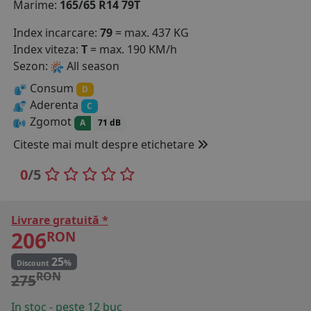
Marime:
165/65 R14 79T
COS (
0 PRODUSE
)
Index incarcare:
79
= max. 437 KG
Index viteza:
T
= max. 190 KM/h
Sezon:
All season
Consum
D
Aderenta
C
Zgomot
A
71 dB
Citeste mai mult despre etichetare
0
/5
Livrare gratuită *
206
RON
25
%
Discount
RON
275
In stoc - peste 12 buc