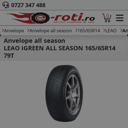
0727 347 488
0
ACASA
DESPRE NOI
Anvelope
Anvelope all season
165/65R14
LEAO
An
ANVELOPE
Anvelope all season
AUTO
LEAO iGREEN ALL SEASON 165/65R14
CAMION
79T
MOTO
AGROINDUSTRIALE
CAUTARE DUPA
DIMENSIUNI
PRODUCATORI ANVELOPE
MARCA AUTO
BLOG
B2B - COLABORARE COMPANII
CONT
CONTACT