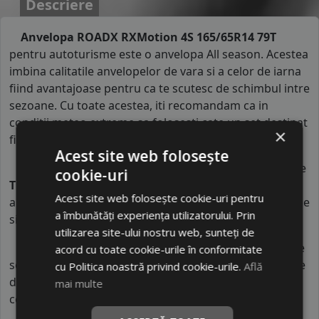
Descriere
Anvelopa ROADX RXMotion 4S 165/65R14 79T
pentru autoturisme este o anvelopa All season. Acestea
imbina calitatile anvelopelor de vara si a celor de iarna
fiind avantajoase pentru ca te scutesc de schimbul intre
sezoane. Cu toate acestea, iti recomandam ca in
conditii meteo extreme sa folosesti cate un set destinat
×
fiecarui sezon..
Acest site web folosește
Indicele de viteza
al anvelopei all seasonROADX este
cookie-uri
T
. Acest indice confirma ca anvelopa poate rula pe
Acest site web folosește cookie-uri pentru
autovehicule o viteza maxima de 190 km/h in conditii de
a îmbunătăți experiența utilizatorului. Prin
siguranta.
utilizarea site-ului nostru web, sunteți de
Indicele de sarcina
al anvelopei este
79
. Acest indice
acord cu toate cookie-urile în conformitate
semnifica faptul ca anvelopa poate rula cu o capacitate
cu Politica noastră privind cookie-urile.
Află
de incarcare maxima de 437 kg pe fiecare roata in
mai multe
conditii de siguranta.