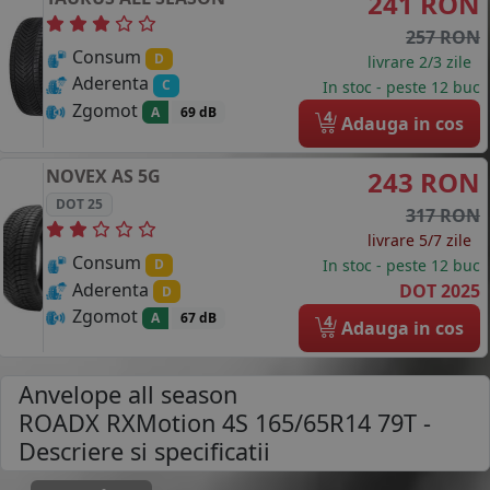
241 RON
257 RON
Consum
D
livrare 2/3 zile
Aderenta
C
In stoc - peste 12 buc
Zgomot
A
69 dB
4
Adauga in cos
NOVEX
AS 5G
243 RON
DOT 25
317 RON
livrare 5/7 zile
Consum
In stoc - peste 12 buc
D
Aderenta
DOT 2025
D
Zgomot
A
67 dB
4
Adauga in cos
Anvelope all season
ROADX RXMotion 4S 165/65R14 79T
-
Descriere si specificatii