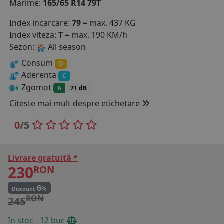
Marime:
165/65 R14 79T
COS (
0 PRODUSE
)
Index incarcare:
79
= max. 437 KG
Index viteza:
T
= max. 190 KM/h
Sezon:
All season
Consum
D
Aderenta
C
Zgomot
A
71 dB
Citeste mai mult despre etichetare
0
/5
Livrare gratuită *
230
RON
6
%
Discount
RON
245
In stoc - 12 buc