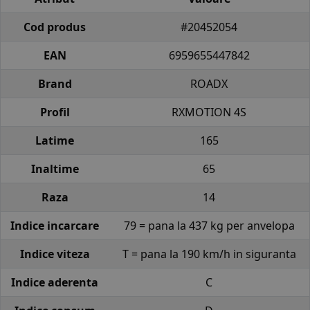
Cod produs
#20452054
EAN
6959655447842
Brand
ROADX
Profil
RXMOTION 4S
Latime
165
Inaltime
65
Raza
14
Indice incarcare
79 = pana la 437 kg per anvelopa
Indice viteza
T = pana la 190 km/h in siguranta
Indice aderenta
C