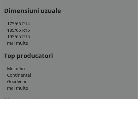
Dimensiuni uzuale
175/65 R14
185/65 R15
195/65 R15
mai multe
Top producatori
Michelin
Continental
Goodyear
mai multe
Marca auto
DACIA
AUDI
BMW
mai multe