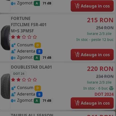
Zgomot
A
71 dB
4
Adauga in cos
FORTUNE
215 RON
FITCLIME FSR-401
254 RON
M+S 3PMSF
livrare 2/3 zile
In stoc - peste 12 buc
Consum
D
Aderenta
B
4
Adauga in cos
Zgomot
A
71 dB
DOUBLESTAR
DLA01
220 RON
DOT 24
234 RON
livrare 2/3 zile
Consum
In stoc - 6 buc
D
Aderenta
DOT 2024
B
Zgomot
A
71 dB
4
Adauga in cos
TAURUS
ALL SEASON