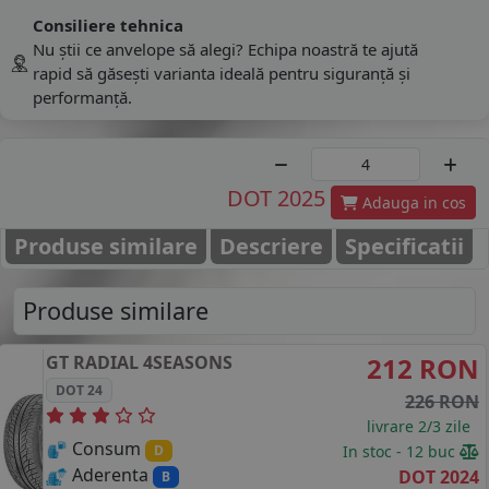
Consiliere tehnica
Nu știi ce anvelope să alegi? Echipa noastră te ajută
rapid să găsești varianta ideală pentru siguranță și
performanță.
DOT 2025
Adauga in cos
Produse similare
Descriere
Specificatii
Produse similare
GT RADIAL
4SEASONS
212 RON
DOT 24
226 RON
livrare 2/3 zile
Consum
In stoc - 12 buc
D
Aderenta
DOT 2024
B