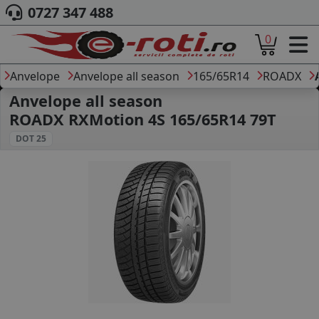
0727 347 488
0
ACASA
DESPRE NOI
Anvelope
Anvelope all season
165/65R14
ROADX
ANVELOPE
Anvelope all season
AUTO
ROADX RXMotion 4S 165/65R14 79T
CAMION
DOT 25
MOTO
AGROINDUSTRIALE
CAUTARE DUPA
DIMENSIUNI
PRODUCATORI ANVELOPE
MARCA AUTO
BLOG
B2B - COLABORARE COMPANII
CONT
CONTACT