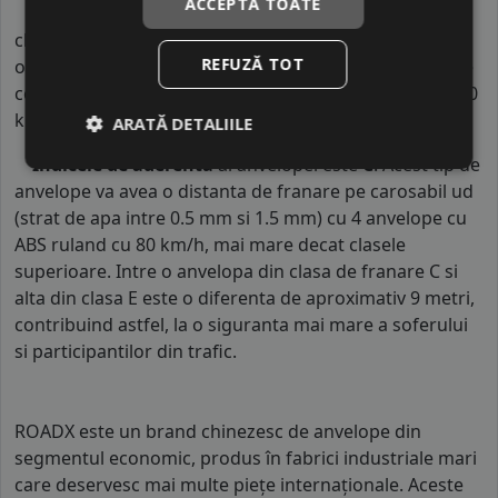
ACCEPTĂ TOATE
Indicele de consum
este
D
. Acest indice reprezinta
clasa de consum de carburant al autovehiculului. Intre
REFUZĂ TOT
o anvelopa cu clasa B si o alta din clasa C, consumul de
combustibil creste cu aproximativ 1 litru la fiecare 1000
km parcursi.
ARATĂ DETALIILE
Indicele de aderenta
al anvelopei este
C
. Acest tip de
anvelope va avea o distanta de franare pe carosabil ud
(strat de apa intre 0.5 mm si 1.5 mm) cu 4 anvelope cu
ABS ruland cu 80 km/h, mai mare decat clasele
superioare. Intre o anvelopa din clasa de franare C si
alta din clasa E este o diferenta de aproximativ 9 metri,
contribuind astfel, la o siguranta mai mare a soferului
si participantilor din trafic.
ROADX este un brand chinezesc de anvelope din
segmentul economic, produs în fabrici industriale mari
care deservesc mai multe piețe internaționale. Aceste