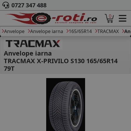
0727 347 488
0
ACASA
DESPRE NOI
Anvelope
Anvelope iarna
165/65R14
TRACMAX
An
ANVELOPE
AUTO
CAMION
Anvelope iarna
MOTO
TRACMAX X-PRIVILO S130 165/65R14
AGROINDUSTRIALE
79T
CAUTARE DUPA
DIMENSIUNI
PRODUCATORI ANVELOPE
MARCA AUTO
BLOG
B2B - COLABORARE COMPANII
CONT
CONTACT