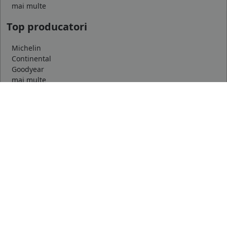
mai multe
Top producatori
Michelin
Continental
Goodyear
mai multe
Marca auto
DACIA
AUDI
BMW
mai multe
Informatii
Servicii clienti