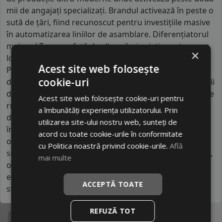
mii de angajați specializați. Brandul activează în peste o
sută de țări, fiind recunoscut pentru investițiile masive
în automatizarea liniilor de asamblare. Diferențiatorul
major al Tracmax față de alte mărci asiatice este gama
×
lor extinsă de anvelope "Run Flat" și UHP (Ultra High
Acest site web folosește
Performance) la prețuri extrem de accesibile. Spre
cookie-uri
deosebire de competitori, Tracmax utilizează tehnologii
de simulare digitală pentru a optimiza profilul benzii de
Acest site web folosește cookie-uri pentru
rulare, reducând semnificativ zgomotul de contact. Se
a îmbunătăți experiența utilizatorului. Prin
distinge prin utilizarea unor compuși de siliciu care
utilizarea site-ului nostru web, sunteți de
îmbunătățesc tracțiunea pe suprafețe alunecoase,
acord cu toate cookie-urile în conformitate
oferind o siguranță activă surprinzătoare pentru acest
cu Politica noastră privind cookie-urile.
Află
segment de preț. Este un brand orientat către inovație,
mai multe
oferind posesorilor de vehicule moderne o alternativă
economică ce nu sacrifică aspectul estetic sau
ACCEPTĂ TOATE
stabilitatea la viteze ridicate pe autostradă.
REFUZĂ TOT
Specificatii