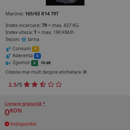
COS (
0 PRODUSE
)
Marime:
165/65 R14 79T
Index incarcare:
79
= max. 437 KG
Index viteza:
T
= max. 190 KM/h
Sezon:
Iarna
Consum
D
Aderenta
B
Zgomot
A
70 dB
Citeste mai mult despre etichetare
2.5
/5
Livrare gratuită *
0
RON
Indisponibil