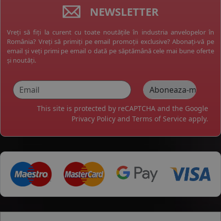
NEWSLETTER
Vreți să fiți la curent cu toate noutățile în industria anvelopelor în
România? Vreți să primiți pe email promoții exclusive? Abonați-vă pe
email și veți primi pe email o dată pe săptămână cele mai bune oferte
și noutăți.
This site is protected by reCAPTCHA and the Google
Privacy Policy
and
Terms of Service
apply.