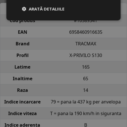
Atribut
Valoare
ARATĂ DETALIILE
Cod produs
#10589341
EAN
6958460916635
Brand
TRACMAX
Profil
X-PRIVILO S130
Latime
165
Inaltime
65
Raza
14
Indice incarcare
79 = pana la 437 kg per anvelopa
Indice viteza
T = pana la 190 km/h in siguranta
Indice aderenta
B