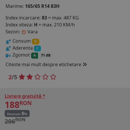
Marime:
165/65 R14 83H
COS (
0 PRODUSE
)
Index incarcare:
83
= max. 487 KG
Index viteza:
H
= max. 210 KM/h
Sezon:
Vara
Consum
D
Aderenta
C
Zgomot
A
71 dB
Citeste mai mult despre etichetare
2
/5
Livrare gratuită *
188
RON
8
%
Discount
RON
206