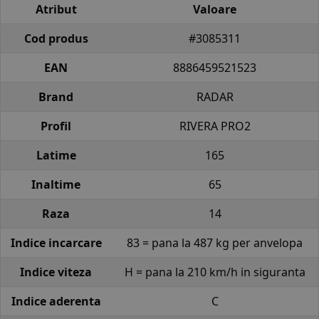
Atribut
Valoare
Cod produs
#3085311
EAN
8886459521523
Brand
RADAR
Profil
RIVERA PRO2
Latime
165
Inaltime
65
Raza
14
Indice incarcare
83 = pana la 487 kg per anvelopa
Indice viteza
H = pana la 210 km/h in siguranta
Indice aderenta
C