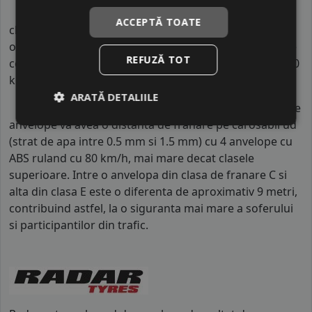
Indicele de consum
este
D
. Acest indice reprezinta
ACCEPTĂ TOATE
clasa de consum de carburant al autovehiculului. Intre
o anvelopa cu clasa B si o alta din clasa C, consumul de
REFUZĂ TOT
combustibil creste cu aproximativ 1 litru la fiecare 1000
km parcursi.
ARATĂ DETALIILE
Indicele de aderenta
al anvelopei este
C
. Acest tip de
anvelope va avea o distanta de franare pe carosabil ud
(strat de apa intre 0.5 mm si 1.5 mm) cu 4 anvelope cu
ABS ruland cu 80 km/h, mai mare decat clasele
superioare. Intre o anvelopa din clasa de franare C si
alta din clasa E este o diferenta de aproximativ 9 metri,
contribuind astfel, la o siguranta mai mare a soferului
si participantilor din trafic.