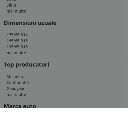
Sibiu
mai multe
Dimensiuni uzuale
175/65 R14
185/65 R15
195/65 R15
mai multe
Top producatori
Michelin
Continental
Goodyear
mai multe
Marca auto
DACIA
AUDI