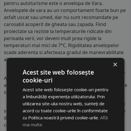
pentru autoturisme este o anvelopa de Vara.
Anvelopele de vara au un comportament foarte bun pe
asfalt uscat sau umed, dar nu sunt recomandate pe
carosabil acoperit de gheata sau zapada. Fiind
proiectate sa reziste la temperaturile ridicate din
perioada verii, vor deveni mult prea rigide la
temperaturi mai mici de 7°C. Rigiditatea anvelopelor
scade aderenta si afecteaza gradul de manevrabilitate
al masinii..
×
Indicele de viteza
al anvelopei de varaRADAR este
H
.
Acest site web folosește
Acest indice confirma ca anvelopa poate rula pe
cookie-uri
autovehicule o viteza maxima de 210 km/h in conditii de
Acest site web folosește cookie-uri pentru
siguranta.
a îmbunătăți experiența utilizatorului. Prin
utilizarea site-ului nostru web, sunteți de
Indicele de sarcina
al anvelopei este
83
. Acest indice
acord cu toate cookie-urile în conformitate
semnifica faptul ca anvelopa poate rula cu o capacitate
cu Politica noastră privind cookie-urile.
Află
de incarcare maxima de 487 kg pe fiecare roata in
mai multe
conditii de siguranta.