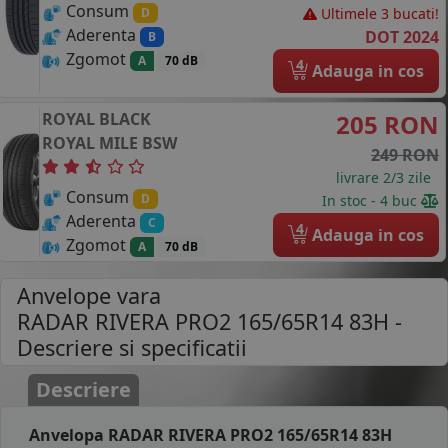
Consum
Ultimele 3 bucati!
D
Aderenta
DOT 2024
B
Zgomot
A
70 dB
4
Adauga in cos
ROYAL BLACK
205 RON
ROYAL MILE
BSW
249 RON
livrare 2/3 zile
Consum
D
In stoc - 4 buc
Aderenta
C
4
Adauga in cos
Zgomot
A
70 dB
Anvelope vara
RADAR RIVERA PRO2 165/65R14 83H
-
Descriere si specificatii
Descriere
Anvelopa RADAR RIVERA PRO2 165/65R14 83H