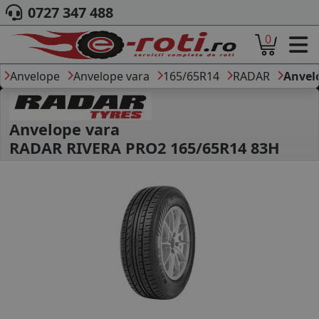
0727 347 488
0
ACASA
DESPRE NOI
Anvelope
Anvelope vara
165/65R14
RADAR
Anvel
ANVELOPE
AUTO
CAMION
Anvelope vara
MOTO
RADAR RIVERA PRO2 165/65R14 83H
AGROINDUSTRIALE
CAUTARE DUPA
DIMENSIUNI
PRODUCATORI ANVELOPE
MARCA AUTO
BLOG
B2B - COLABORARE COMPANII
CONT
CONTACT