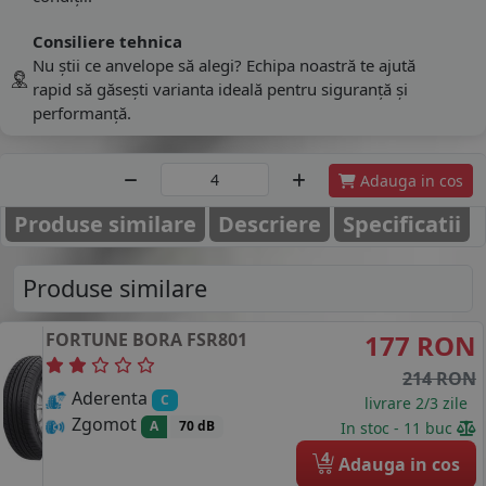
Consiliere tehnica
Nu știi ce anvelope să alegi? Echipa noastră te ajută
rapid să găsești varianta ideală pentru siguranță și
performanță.
Adauga in cos
Produse similare
Descriere
Specificatii
Produse similare
FORTUNE
BORA FSR801
177 RON
214 RON
Aderenta
C
livrare 2/3 zile
Zgomot
A
70 dB
In stoc - 11 buc
4
Adauga in cos