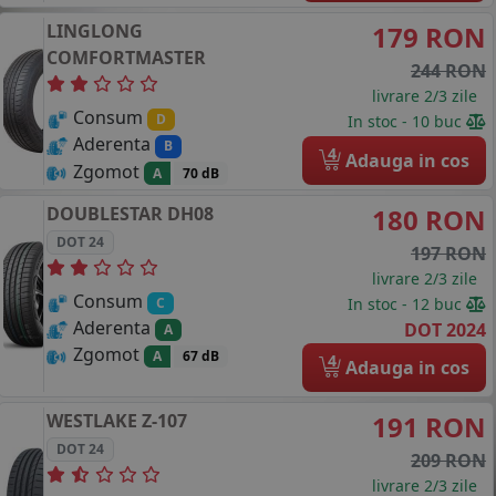
LINGLONG
179 RON
COMFORTMASTER
244 RON
livrare 2/3 zile
Consum
D
In stoc - 10 buc
Aderenta
B
4
Adauga in cos
Zgomot
A
70 dB
DOUBLESTAR
DH08
180 RON
DOT 24
197 RON
livrare 2/3 zile
Consum
In stoc - 12 buc
C
Aderenta
DOT 2024
A
Zgomot
A
67 dB
4
Adauga in cos
WESTLAKE
Z-107
191 RON
DOT 24
209 RON
livrare 2/3 zile