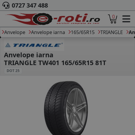
0727 347 488
0
ACASA
DESPRE NOI
Anvelope
Anvelope iarna
165/65R15
TRIANGLE
An
ANVELOPE
AUTO
CAMION
Anvelope iarna
MOTO
TRIANGLE TW401 165/65R15 81T
AGROINDUSTRIALE
DOT 25
CAUTARE DUPA
DIMENSIUNI
PRODUCATORI ANVELOPE
MARCA AUTO
BLOG
B2B - COLABORARE COMPANII
CONT
CONTACT