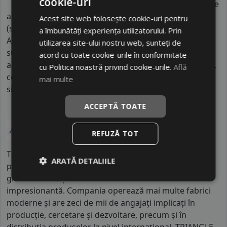
cookie-uri
Indicele de aderenta
al anvelopei este
C
. Acest tip de
anvelope va avea o distanta de franare pe carosabil ud
Acest site web folosește cookie-uri pentru
(strat de apa intre 0.5 mm si 1.5 mm) cu 4 anvelope cu
a îmbunătăți experiența utilizatorului. Prin
ABS ruland cu 80 km/h, mai mare decat clasele
utilizarea site-ului nostru web, sunteți de
superioare. Intre o anvelopa din clasa de franare C si
acord cu toate cookie-urile în conformitate
alta din clasa E este o diferenta de aproximativ 9 metri,
cu Politica noastră privind cookie-urile.
Află
contribuind astfel, la o siguranta mai mare a soferului
mai multe
si participantilor din trafic.
ACCEPTĂ TOATE
REFUZĂ TOT
TRIANGLE este unul dintre cei mai importanți
ARATĂ DETALIILE
producători de anvelope din China, cu o prezență
globală solidă și o infrastructură industrială
impresionantă. Compania operează mai multe fabrici
moderne și are zeci de mii de angajați implicați în
producție, cercetare și dezvoltare, precum și în