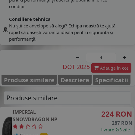
condiții.
Consiliere tehnica
Nu știi ce anvelope să alegi? Echipa noastră te ajută
rapid să găsești varianta ideală pentru siguranță și
performanță.
DOT 2025
Adauga in cos
Produse similare
Descriere
Specificatii
Produse similare
IMPERIAL
224 RON
SNOWDRAGON HP
287 RON
livrare 2/3 zile