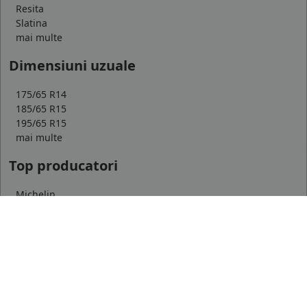
Resita
Slatina
mai multe
Dimensiuni uzuale
175/65 R14
185/65 R15
195/65 R15
mai multe
Top producatori
Michelin
Continental
Goodyear
mai multe
Marca auto
DACIA