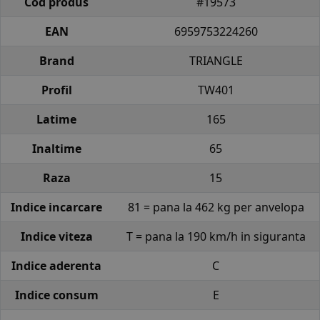
Cod produs
#19573
EAN
6959753224260
Brand
TRIANGLE
Profil
TW401
Latime
165
Inaltime
65
Raza
15
Indice incarcare
81 = pana la 462 kg per anvelopa
Indice viteza
T = pana la 190 km/h in siguranta
Indice aderenta
C
Indice consum
E