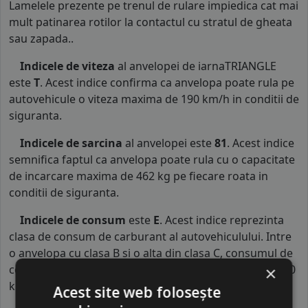
Lamelele prezente pe trenul de rulare impiedica cat mai
mult patinarea rotilor la contactul cu stratul de gheata
sau zapada..
Indicele de viteza
al anvelopei de iarnaTRIANGLE
este
T
. Acest indice confirma ca anvelopa poate rula pe
autovehicule o viteza maxima de 190 km/h in conditii de
siguranta.
Indicele de sarcina
al anvelopei este
81
. Acest indice
semnifica faptul ca anvelopa poate rula cu o capacitate
de incarcare maxima de 462 kg pe fiecare roata in
conditii de siguranta.
Indicele de consum
este
E
. Acest indice reprezinta
clasa de consum de carburant al autovehiculului. Intre
o anvelopa cu clasa B si o alta din clasa C, consumul de
combustibil creste cu aproximativ 1 litru la fiecare 1000
×
km parcursi.
Acest site web folosește