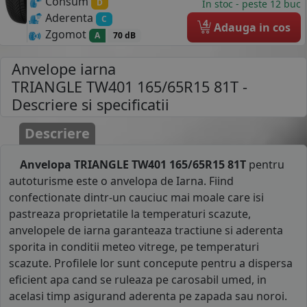
Consum
D
In stoc - peste 12 buc
Aderenta
C
4
Adauga in cos
Zgomot
A
70 dB
Anvelope iarna
TRIANGLE TW401 165/65R15 81T
-
Descriere si specificatii
Descriere
Anvelopa TRIANGLE TW401 165/65R15 81T
pentru
autoturisme este o anvelopa de Iarna. Fiind
confectionate dintr-un cauciuc mai moale care isi
pastreaza proprietatile la temperaturi scazute,
anvelopele de iarna garanteaza tractiune si aderenta
sporita in conditii meteo vitrege, pe temperaturi
scazute. Profilele lor sunt concepute pentru a dispersa
eficient apa cand se ruleaza pe carosabil umed, in
acelasi timp asigurand aderenta pe zapada sau noroi.