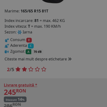
COS (
0 PRODUSE
)
Marime:
165/65 R15 81T
Index incarcare:
81
= max. 462 KG
Index viteza:
T
= max. 190 KM/h
Sezon:
Iarna
Consum
E
Aderenta
C
Zgomot
A
70 dB
Citeste mai mult despre etichetare
2
/5
Livrare gratuită *
245
RON
14
%
Discount
RON
286