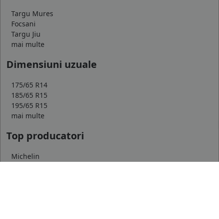
Targu Mures
Focsani
Targu Jiu
mai multe
Dimensiuni uzuale
175/65 R14
185/65 R15
195/65 R15
mai multe
Top producatori
Michelin
Continental
Goodyear
mai multe
Marca auto