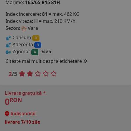
Marime:
165/65 R15 81H
COS (
0 PRODUSE
)
Index incarcare:
81
= max. 462 KG
Index viteza:
H
= max. 210 KM/h
Sezon:
Vara
Consum
D
Aderenta
B
Zgomot
A
70 dB
Citeste mai mult despre etichetare
2
/5
Livrare gratuită *
0
RON
Indisponibil
livrare 7/10 zile