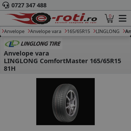
0727 347 488
0
ACASA
DESPRE NOI
Anvelope
Anvelope vara
165/65R15
LINGLONG
An
ANVELOPE
AUTO
CAMION
Anvelope vara
MOTO
LINGLONG ComfortMaster 165/65R15
AGROINDUSTRIALE
81H
CAUTARE DUPA
DIMENSIUNI
PRODUCATORI ANVELOPE
MARCA AUTO
BLOG
B2B - COLABORARE COMPANII
CONT
CONTACT