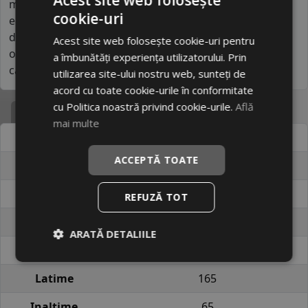
mare și prin colaborările cu producători auto pentru
cookie-uri
echipare de prim montaj. Comparativ cu alte branduri
din listă, se apropie mai mult de segmentul mediu,
Acest site web folosește cookie-uri pentru
oferind performanțe superioare și standarde de
a îmbunătăți experiența utilizatorului. Prin
calitate ridicate.
utilizarea site-ului nostru web, sunteți de
acord cu toate cookie-urile în conformitate
cu Politica noastră privind cookie-urile.
Află
Specificatii
mai multe
Atribut
Valoare
ACCEPTĂ TOATE
Cod produs
#15626603
EAN
6959956770854
REFUZĂ TOT
Brand
LINGLONG
ARATĂ DETALIILE
Profil
COMFORTMASTER
Latime
165
Inaltime
65