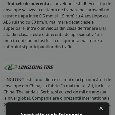
Indicele de aderenta
al anvelopei este
B
. Acest tip de
anvelope va avea o distanta de franare pe carosabil ud
(strat de apa intre 0.5 mm si 1.5 mm) cu 4 anvelope cu
ABS ruland cu 80 km/h, mai mare decat clasele
superioare. Intre o anvelopa din clasa de franare B si
alta din clasa E este o diferenta de aproximativ 13.5
metri, contribuind astfel, la o siguranta mai mare a
soferului si participantilor din trafic.
LINGLONG este unul dintre cei mai mari producători de
anvelope din China, cu fabrici în mai multe țări, inclusiv
China, Thailanda și Serbia, și cu zeci de mii de angajați
la nivel global. Compania are o prezență internațională
puternică și investește masiv în cercetare și dezvoltare.
×
LINGLONG se diferențiază prin capacitatea industrială
Acest site web folosește