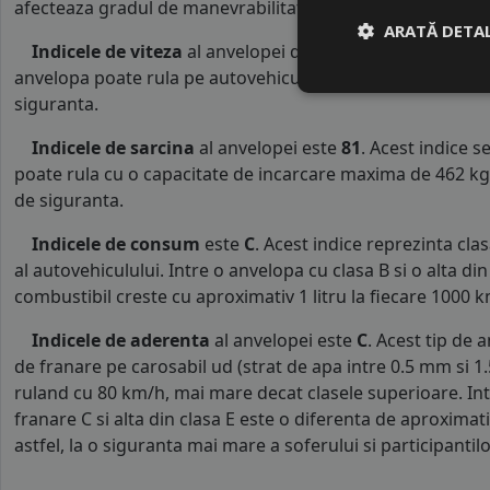
afecteaza gradul de manevrabilitate al masinii..
ARATĂ DETAL
Indicele de viteza
al anvelopei de varaSONIX este
H
. A
anvelopa poate rula pe autovehicule o viteza maxima de 2
siguranta.
Indicele de sarcina
al anvelopei este
81
. Acest indice 
poate rula cu o capacitate de incarcare maxima de 462 kg p
de siguranta.
Indicele de consum
este
C
. Acest indice reprezinta cl
al autovehiculului. Intre o anvelopa cu clasa B si o alta d
combustibil creste cu aproximativ 1 litru la fiecare 1000 k
Indicele de aderenta
al anvelopei este
C
. Acest tip de 
de franare pe carosabil ud (strat de apa intre 0.5 mm si 
ruland cu 80 km/h, mai mare decat clasele superioare. Int
franare C si alta din clasa E este o diferenta de aproximat
astfel, la o siguranta mai mare a soferului si participantilor