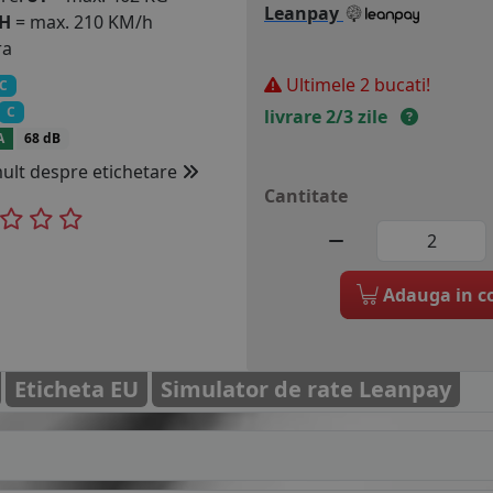
Leanpay
H
= max. 210 KM/h
ra
Ultimele 2 bucati!
C
C
livrare 2/3 zile
A
68 dB
mult despre etichetare
Cantitate
Adauga in c
Eticheta EU
Simulator de rate Leanpay