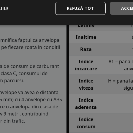
Brand
SO
IILE
REFUZĂ TOT
ACCE
Profil
ECOP
cest indice confirma ca
10 km/h in conditii de
Latime
1
Inaltime
semnifica faptul ca anvelopa
e fiecare roata in conditii
Raza
Indice
81 = pana 
asa de consum de carburant
incarcare
anv
in clasa C, consumul de
m parcursi.
Indice
H = pana l
viteza
sig
anvelope va avea o distanta
1.5 mm) cu 4 anvelope cu ABS
Indice
re o anvelopa din clasa de
aderenta
iv 9 metri, contribuind
Indice
 din trafic.
consum