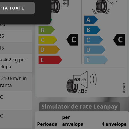
NIX
PTĂ TOATE
RO 99
65
65
15
la 462 kg per
elopa
a 210 km/h in
uranta
C
Simulator de rate Leanpay
C
per
Perioada
anvelopa
4 anvelope