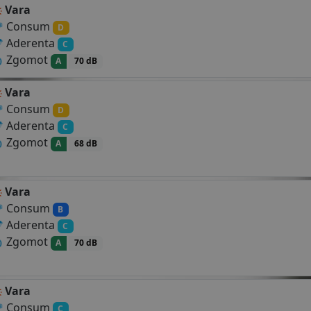
Vara
Consum
D
Aderenta
C
Zgomot
A
70 dB
Vara
Consum
D
Aderenta
C
Zgomot
A
68 dB
Vara
Consum
B
Aderenta
C
Zgomot
A
70 dB
Vara
Consum
C