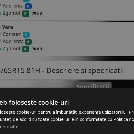
Aderenta
B
Zgomot
A
70 dB
Vara
Consum
C
Aderenta
A
Zgomot
A
70 dB
5/65R15 81H
- Descriere si specificatii
Specificatii
Atribut
Va
toturisme este o anvelopa
eb folosește cookie-uri
un pe asfalt uscat sau
Cod produs
#195
osește cookie-uri pentru a îmbunătăți experiența utilizatorului. Prin
gheata sau zapada. Fiind
unteți de acord cu toate cookie-urile în conformitate cu Politica n
a verii, vor deveni mult prea
EAN
693209
mai multe
elor scade aderenta si