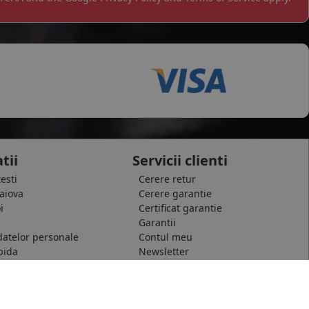
tii
Servicii clienti
testi
Cerere retur
raiova
Cerere garantie
i
Certificat garantie
Garantii
datelor personale
Contul meu
pida
Newsletter
e confidentialitate
Solicitare de date personale GDPR
 conditii
Solicitare stergere cont GDPR
 etichetare
B2B - Revanzare