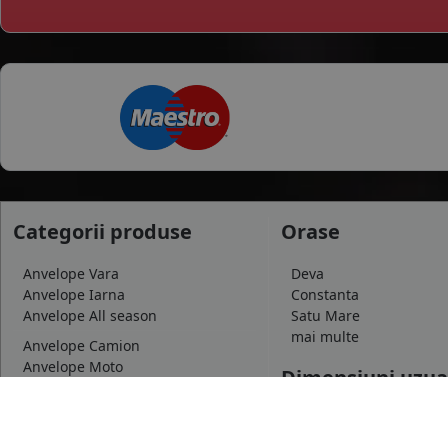
Categorii produse
Orase
Anvelope Vara
Deva
Anvelope Iarna
Constanta
Anvelope All season
Satu Mare
mai multe
Anvelope Camion
Anvelope Moto
Dimensiuni uzua
Anvelope Agroindustriale
175/65 R14
185/65 R15