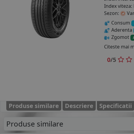
Index viteza:
Sezon:
Va
Consum
Aderenta
Zgomot
Citeste mai 
0
/5
Produse similare
Descriere
Specificatii
Produse similare