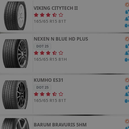
VIKING
CITYTECH II
165/65 R15 81T
NEXEN
N BLUE HD PLUS
DOT 25
165/65 R15 81H
KUMHO
ES31
DOT 25
165/65 R15 81T
BARUM
BRAVURIS 5HM