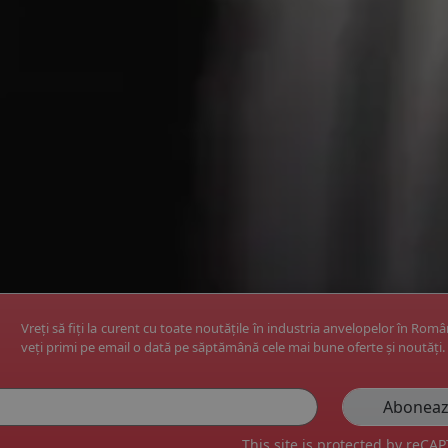
Vreți să fiți la curent cu toate noutățile în industria anvelopelor în Rom
veți primi pe email o dată pe săptămână cele mai bune oferte și noutăți.
This site is protected by reC