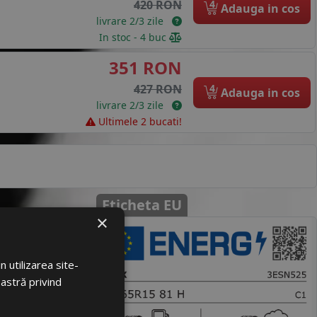
4
420 RON
Adauga in cos
livrare 2/3 zile
In stoc - 4 buc
351 RON
4
427 RON
Adauga in cos
livrare 2/3 zile
Ultimele 2 bucati!
Eticheta EU
×
loare
77945
 utilizarea site-
oastră privind
4133644