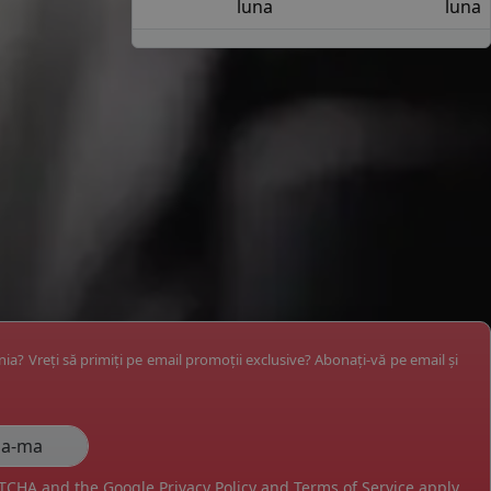
luna
luna
ânia? Vreți să primiți pe email promoții exclusive? Abonați-vă pe email și
APTCHA and the Google
Privacy Policy
and
Terms of Service
apply.