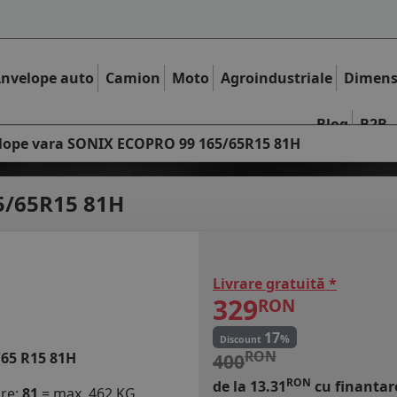
nvelope auto
Camion
Moto
Agroindustriale
Dimens
Blog
B2B
lope vara SONIX ECOPRO 99 165/65R15 81H
5/65R15 81H
Livrare gratuită *
329
RON
17
%
Discount
RON
/65 R15 81H
400
RON
de la 13.31
cu finantar
are:
81
= max. 462 KG