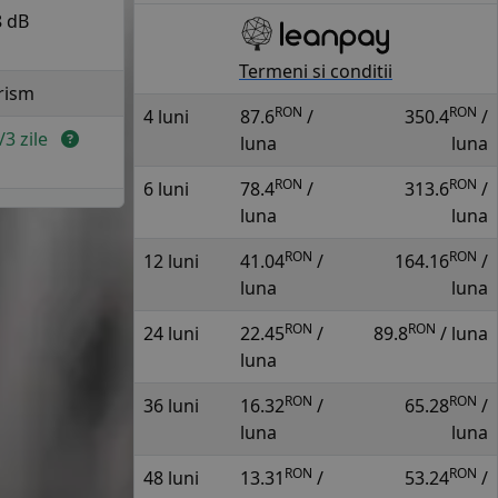
8 dB
Termeni si conditii
rism
RON
RON
4 luni
87.6
/
350.4
/
2/3 zile
luna
luna
RON
RON
6 luni
78.4
/
313.6
/
luna
luna
RON
RON
12 luni
41.04
/
164.16
/
luna
luna
RON
RON
24 luni
22.45
/
89.8
/ luna
luna
RON
RON
36 luni
16.32
/
65.28
/
luna
luna
RON
RON
48 luni
13.31
/
53.24
/