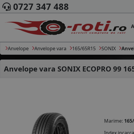
0727 347 488
A
Anvelope
Anvelope vara
165/65R15
SONIX
Anve
Anvelope vara
SONIX ECOPRO 99 16
Marime:
165
Index incarc