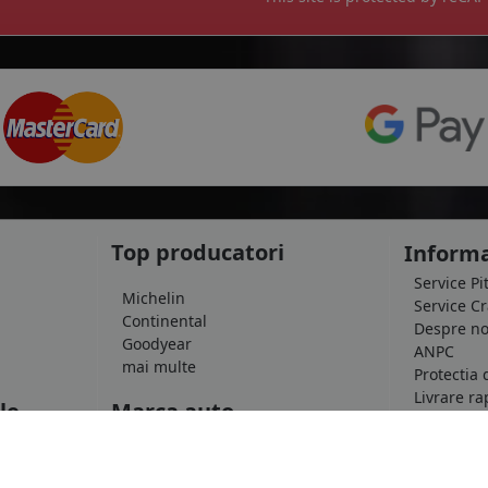
Top producatori
Informa
Service Pi
Michelin
Service C
Continental
Despre no
Goodyear
ANPC
mai multe
Protectia 
Livrare ra
le
Marca auto
Politica d
Termeni si
DACIA
Informatii
AUDI