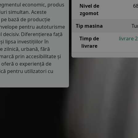
 segmentul economic, produs
Nivel de
6
duri simultan. Aceste
zgomot
ză pe bază de producție
Tip masina
Tu
anvelope pentru autoturisme
 decisiv. Diferențierea față
Timp de
livrare 
lipsa investițiilor în
livrare
 zilnică, urbană, fără
arcă prin accesibilitate și
, oferă o experiență de
că pentru utilizatori cu