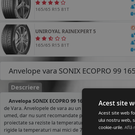
165/65 R15 81T
UNIROYAL
RAINEXPERT 5
165/65 R15 81T
Anvelope vara
SONIX ECOPRO 99 16
Descriere
Anvelopa SONIX ECOPRO 99 165/65R15 81H
pentru au
Acest site w
de Vara. Anvelopele de vara au un comportament foarte b
Acest site web fol
umed, dar nu sunt recomandate pe carosabil acoperit de 
ului nostru web, s
proiectate sa reziste la temperaturile ridicate din perioad
cookie-urile.
Află 
rigide la temperaturi mai mici de 7°C. Rigiditatea anvelop