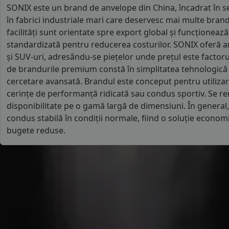
SONIX este un brand de anvelope din China, încadrat în
în fabrici industriale mari care deservesc mai multe bran
facilități sunt orientate spre export global și funcționea
standardizată pentru reducerea costurilor. SONIX oferă 
și SUV-uri, adresându-se piețelor unde prețul este factorul
de brandurile premium constă în simplitatea tehnologică și 
cercetare avansată. Brandul este conceput pentru utilizare
cerințe de performanță ridicată sau condus sportiv. Se rem
disponibilitate pe o gamă largă de dimensiuni. În general
condus stabilă în condiții normale, fiind o soluție economi
bugete reduse.