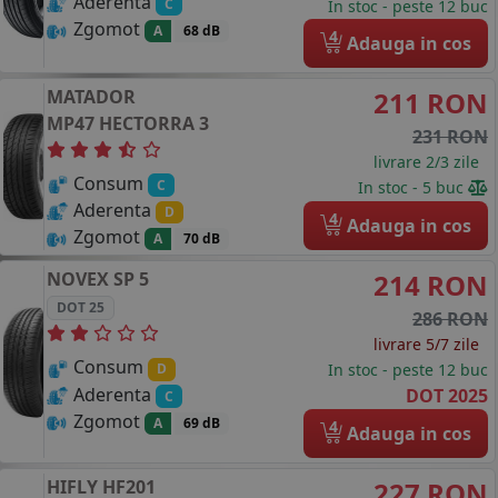
Aderenta
C
In stoc - peste 12 buc
Zgomot
A
68 dB
4
Adauga in cos
MATADOR
211 RON
MP47 HECTORRA 3
231 RON
livrare 2/3 zile
Consum
C
In stoc - 5 buc
Aderenta
D
4
Adauga in cos
Zgomot
A
70 dB
NOVEX
SP 5
214 RON
DOT 25
286 RON
livrare 5/7 zile
Consum
In stoc - peste 12 buc
D
Aderenta
DOT 2025
C
Zgomot
A
69 dB
4
Adauga in cos
HIFLY
HF201
227 RON