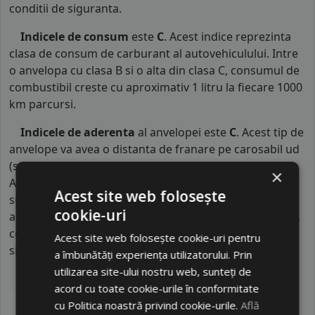
conditii de siguranta.
Indicele de consum
este
C
. Acest indice reprezinta
clasa de consum de carburant al autovehiculului. Intre
o anvelopa cu clasa B si o alta din clasa C, consumul de
combustibil creste cu aproximativ 1 litru la fiecare 1000
km parcursi.
Indicele de aderenta
al anvelopei este
C
. Acest tip de
anvelope va avea o distanta de franare pe carosabil ud
(strat de apa intre 0.5 mm si 1.5 mm) cu 4 anvelope cu
×
ABS ruland cu 80 km/h, mai mare decat clasele
Acest site web folosește
superioare. Intre o anvelopa din clasa de franare C si
cookie-uri
alta din clasa E este o diferenta de aproximativ 9 metri,
contribuind astfel, la o siguranta mai mare a soferului
Acest site web folosește cookie-uri pentru
si participantilor din trafic.
a îmbunătăți experiența utilizatorului. Prin
utilizarea site-ului nostru web, sunteți de
acord cu toate cookie-urile în conformitate
cu Politica noastră privind cookie-urile.
Află