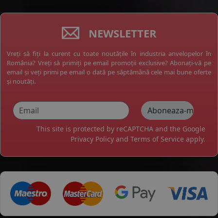
NEWSLETTER
Vreți să fiți la curent cu toate noutățile în industria anvelopelor în
România? Vreți să primiți pe email promoții exclusive? Abonați-vă pe
email și veți primi pe email o dată pe săptămână cele mai bune oferte
și noutăți.
This site is protected by reCAPTCHA and the Google
Privacy Policy
and
Terms of Service
apply.