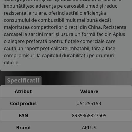
îmbunătățesc aderența pe carosabil umed și reduc
rezistența la rulare, oferind astfel o eficiență a
consumului de combustibil mult mai bună decât
majoritatea competitorilor direcți din China. Rezistența
carcasei la sarcini mari și uzura uniformă fac din Aplus
o alegere preferată pentru flotele comerciale care
caută un raport preț-calitate imbatabil, fără a face
compromisuri la capitolul durabilității pe drumuri
dificile.
Specificatii
Atribut
Valoare
Cod produs
#51255153
EAN
8935368827605
Brand
APLUS