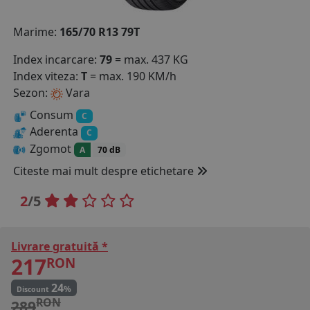
COS (
0 PRODUSE
)
Marime:
165/70 R13 79T
Index incarcare:
79
= max. 437 KG
Index viteza:
T
= max. 190 KM/h
Sezon:
Vara
Consum
C
Aderenta
C
Zgomot
A
70 dB
Citeste mai mult despre etichetare
2
/5
Livrare gratuită *
217
RON
24
%
Discount
RON
289