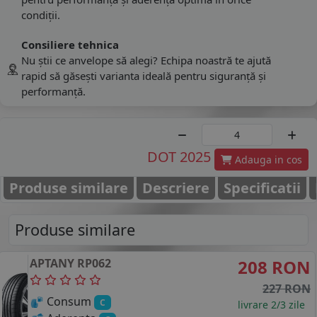
condiții.
Consiliere tehnica
Nu știi ce anvelope să alegi? Echipa noastră te ajută
rapid să găsești varianta ideală pentru siguranță și
performanță.
DOT 2025
Adauga in cos
Produse similare
Descriere
Specificatii
Produse similare
APTANY
RP062
208 RON
227 RON
Consum
C
livrare 2/3 zile