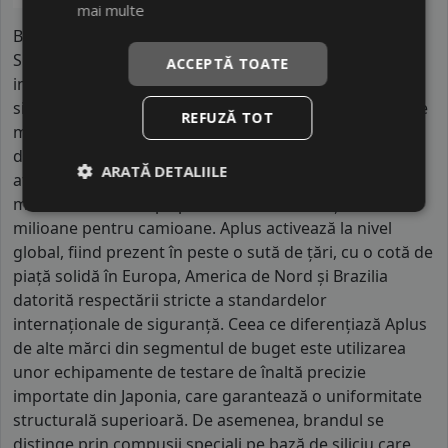
mai multe
Brandul Aplus este produs de gigantul chinez
Shandong Haohua Tire, o companie care a reușit să se
ACCEPTĂ TOATE
impună printr-o infrastructură industrială colosală
situată în parcul tehnologic din Houzhen. Cu o forță de
REFUZĂ TOT
muncă ce depășește șase mii de angajați, fabrica
dispune de linii de producție automatizate ce permit
ARATĂ DETALIILE
atingerea unei capacități anuale de peste douăzeci de
milioane de anvelope pentru autoturisme și două
milioane pentru camioane. Aplus activează la nivel
global, fiind prezent în peste o sută de țări, cu o cotă de
piață solidă în Europa, America de Nord și Brazilia
datorită respectării stricte a standardelor
internaționale de siguranță. Ceea ce diferențiază Aplus
de alte mărci din segmentul de buget este utilizarea
unor echipamente de testare de înaltă precizie
importate din Japonia, care garantează o uniformitate
structurală superioară. De asemenea, brandul se
distinge prin compușii speciali pe bază de siliciu care