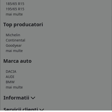
185/65 R15
195/65 R15
mai multe
Top producatori
Michelin
Continental
Goodyear
mai multe
Marca auto
DACIA
AUDI
BMW
mai multe
Informatii
Servicii clienti