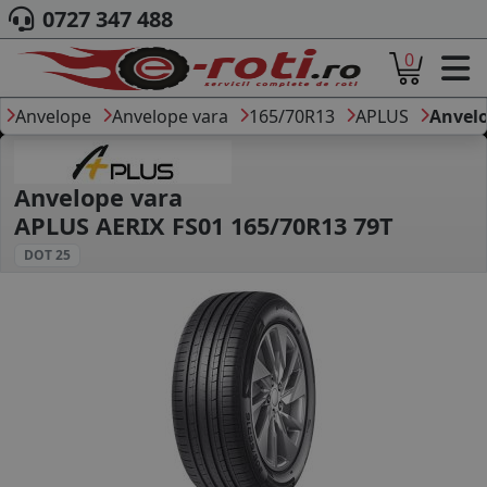
0727 347 488
0
ACASA
DESPRE NOI
Anvelope
Anvelope vara
165/70R13
APLUS
Anvelo
ANVELOPE
AUTO
CAMION
Anvelope vara
MOTO
APLUS AERIX FS01 165/70R13 79T
AGROINDUSTRIALE
DOT 25
CAUTARE DUPA
DIMENSIUNI
PRODUCATORI ANVELOPE
MARCA AUTO
BLOG
B2B - COLABORARE COMPANII
CONT
CONTACT