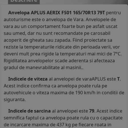
Anvelopa APLUS AERIX FS01 165/70R13 79T
pentru
autoturisme este o anvelopa de Vara. Anvelopele de
vara au un comportament foarte bun pe asfalt uscat
sau umed, dar nu sunt recomandate pe carosabil
acoperit de gheata sau zapada. Fiind proiectate sa
reziste la temperaturile ridicate din perioada verii, vor
deveni mult prea rigide la temperaturi mai mici de 7°C.
Rigiditatea anvelopelor scade aderenta si afecteaza
gradul de manevrabilitate al masinii..
Indicele de viteza
al anvelopei de varaAPLUS este
T
.
Acest indice confirma ca anvelopa poate rula pe
autovehicule o viteza maxima de 190 km/h in conditii de
siguranta.
Indicele de sarcina
al anvelopei este
79
. Acest indice
semnifica faptul ca anvelopa poate rula cu o capacitate
de incarcare maxima de 437 kg pe fiecare roata in