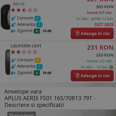
DOT 25
303 RON
livrare 5/7 zile
Consum
In stoc - peste 12 buc
C
Aderenta
DOT 2025
C
Zgomot
A
70 dB
4
Adauga in cos
LAUFENN
LK41
231 RON
253 RON
Consum
D
livrare 2/3 zile
Aderenta
C
In stoc - 12 buc
Zgomot
A
70 dB
4
Adauga in cos
Anvelope vara
APLUS AERIX FS01 165/70R13 79T
-
Descriere si specificatii
Descriere