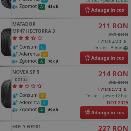
In stoc - peste 12 buc
Zgomot
A
68 dB
4
Adauga in cos
MATADOR
211 RON
MP47 HECTORRA 3
231 RON
livrare 2/3 zile
Consum
C
In stoc - 5 buc
Aderenta
D
4
Adauga in cos
Zgomot
A
70 dB
NOVEX
SP 5
214 RON
DOT 25
286 RON
livrare 5/7 zile
Consum
In stoc - peste 12 buc
D
Aderenta
DOT 2025
C
Zgomot
A
69 dB
4
Adauga in cos
HIFLY
HF201
227 RON