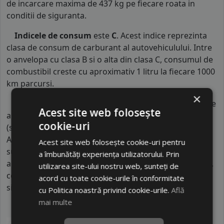
de incarcare maxima de 437 kg pe fiecare roata in
conditii de siguranta.
Indicele de consum
este
C
. Acest indice reprezinta
clasa de consum de carburant al autovehiculului. Intre
o anvelopa cu clasa B si o alta din clasa C, consumul de
combustibil creste cu aproximativ 1 litru la fiecare 1000
km parcursi.
×
Indicele de aderenta
al anvelopei este
C
. Acest tip de
Acest site web folosește
anvelope va avea o distanta de franare pe carosabil ud
cookie-uri
(strat de apa intre 0.5 mm si 1.5 mm) cu 4 anvelope cu
ABS ruland cu 80 km/h, mai mare decat clasele
Acest site web folosește cookie-uri pentru
superioare. Intre o anvelopa din clasa de franare C si
a îmbunătăți experiența utilizatorului. Prin
alta din clasa E este o diferenta de aproximativ 9 metri,
utilizarea site-ului nostru web, sunteți de
contribuind astfel, la o siguranta mai mare a soferului
acord cu toate cookie-urile în conformitate
si participantilor din trafic.
cu Politica noastră privind cookie-urile.
Află
mai multe