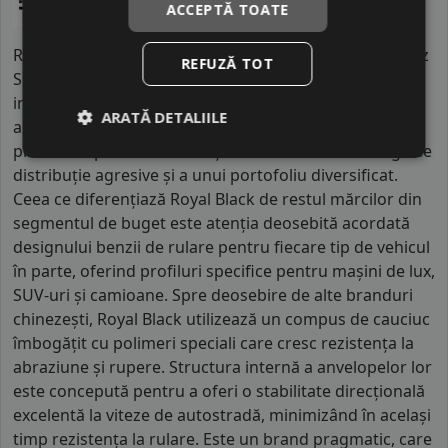
ACCEPTĂ TOATE
Royal Black este o marcă de referință a grupului chinez
REFUZĂ TOT
Shandong Haohua Tire, fiind produsă în facilități
industriale imense unde activează peste cinci mii de
ARATĂ DETALIILE
angajați. Brandul activează pe piețele globale, fiind
prezent în peste o sută de țări datorită unei strategii de
distribuție agresive și a unui portofoliu diversificat.
Ceea ce diferențiază Royal Black de restul mărcilor din
segmentul de buget este atenția deosebită acordată
designului benzii de rulare pentru fiecare tip de vehicul
în parte, oferind profiluri specifice pentru mașini de lux,
SUV-uri și camioane. Spre deosebire de alte branduri
chinezești, Royal Black utilizează un compus de cauciuc
îmbogățit cu polimeri speciali care cresc rezistența la
abraziune și rupere. Structura internă a anvelopelor lor
este concepută pentru a oferi o stabilitate direcțională
excelentă la viteze de autostradă, minimizând în același
timp rezistența la rulare. Este un brand pragmatic, care