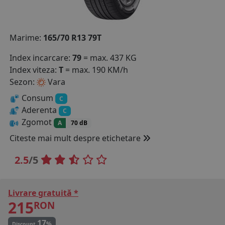
COS (
0 PRODUSE
)
Marime:
165/70 R13 79T
Index incarcare:
79
= max. 437 KG
Index viteza:
T
= max. 190 KM/h
Sezon:
Vara
Consum
C
Aderenta
C
Zgomot
A
70 dB
Citeste mai mult despre etichetare
2.5
/5
Livrare gratuită *
215
RON
17
%
Discount