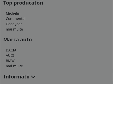
Top producatori
Michelin
Continental
Goodyear
mai multe
Marca auto
DACIA
AUDI
BMW
mai multe
Informatii
Servicii clienti