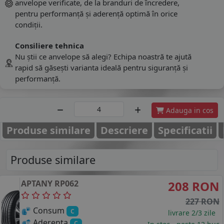
anvelope verificate, de la branduri de încredere,
pentru performanță și aderență optimă în orice
condiții.
Consiliere tehnica
Nu știi ce anvelope să alegi? Echipa noastră te ajută
rapid să găsești varianta ideală pentru siguranță și
performanță.
Adauga in cos
Produse similare
Descriere
Specificatii
Produse similare
APTANY
RP062
208 RON
227 RON
Consum
C
livrare 2/3 zile
Aderenta
C