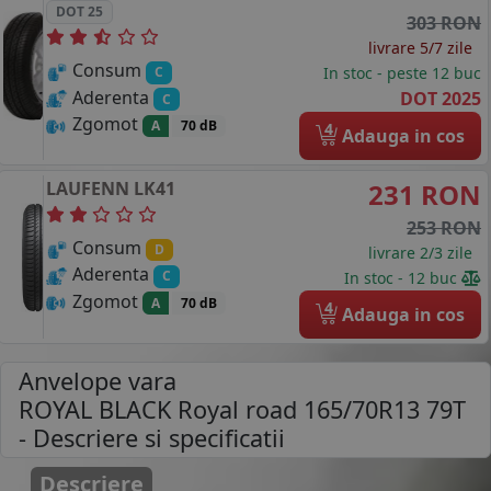
DOT 25
303 RON
livrare 5/7 zile
Consum
In stoc - peste 12 buc
C
Aderenta
DOT 2025
C
Zgomot
A
70 dB
4
Adauga in cos
LAUFENN
LK41
231 RON
253 RON
Consum
D
livrare 2/3 zile
Aderenta
C
In stoc - 12 buc
Zgomot
A
70 dB
4
Adauga in cos
Anvelope vara
ROYAL BLACK Royal road 165/70R13 79T
- Descriere si specificatii
Descriere