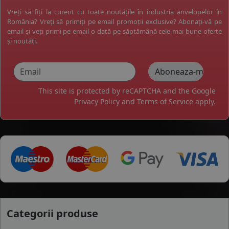
Vreți să fiți la curent cu toate noutățile în industria anvelopelor în
România? Vreți să primiți pe email promoții exclusive? Abonați-vă pe
email și veți primi pe email o dată pe săptămână cele mai bune oferte
și noutăți.
This site is protected by reCAPTCHA and the Google
Privacy Policy
and
Terms of Service
apply.
Categorii produse