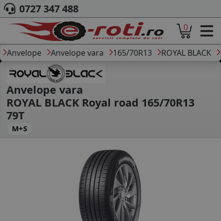
0727 347 488
0
ACASA
DESPRE NOI
Anvelope
Anvelope vara
165/70R13
ROYAL BLACK
ANVELOPE
AUTO
CAMION
Anvelope vara
MOTO
ROYAL BLACK Royal road 165/70R13
AGROINDUSTRIALE
79T
CAUTARE DUPA
M+S
DIMENSIUNI
PRODUCATORI ANVELOPE
MARCA AUTO
BLOG
B2B - COLABORARE COMPANII
CONT
CONTACT