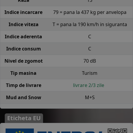
Raza
13
Indice incarcare
79 = pana la 437 kg per anvelopa
Indice viteza
T = pana la 190 km/h in siguranta
Indice aderenta
C
Indice consum
C
Nivel de zgomot
70 dB
Tip masina
Turism
Timp de livrare
livrare 2/3 zile
Mud and Snow
M+S
Eticheta EU