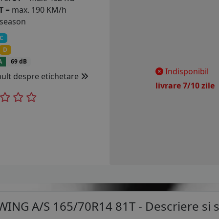
T
= max. 190 KM/h
 season
C
D
A
69 dB
Indisponibil
mult despre etichetare
livrare 7/10 zil
ING A/S 165/70R14 81T
- Descriere si s