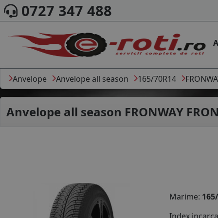
0727 347 488
A
Anvelope
Anvelope all season
165/70R14
FRONWA
Anvelope all season
FRONWAY FRONW
Marime:
165
Index incarc