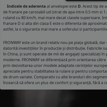
Indicele de aderenta
al anvelopei este
D
. Acest tip de
de franare pe carosabil ud (strat de apa intre 0.5 mm si 
ruland cu 80 km/h, mai mare decat clasele superioare. Int
franare D si alta din clasa E este o diferenta de aproximat
astfel, la o siguranta mai mare a soferului si participantilor
FRONWAY este un brand relativ nou pe piața globală, dar 
datorită investițiilor în producție și distribuție. Fabricile s
în China, și sunt operate de mii de angajați specializați în
moderne. FRONWAY se diferențiază prin orientarea către p
prin dezvoltarea unor modele adaptate cerințelor europe
apreciate pentru stabilitatea la rulare și pentru comportam
de drum variate. Comparativ cu alte branduri din segm
încearcă să ofere un plus de confort și siguranță, fără a c