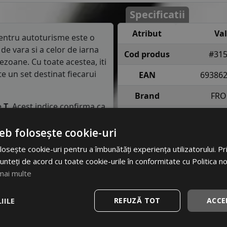
Specificatii
Atribut
Va
ntru autoturisme este o
de vara si a celor de iarna
Cod produs
#31
ezoane. Cu toate acestea, iti
 un set destinat fiecarui
EAN
69386
Brand
FRO
e
T
. Acest indice confirma ca
Profil
FRONW
90 km/h in conditii de
eb folosește cookie-uri
Latime
osește cookie-uri pentru a îmbunătăți experiența utilizatorului. Prin
semnifica faptul ca anvelopa
Inaltime
unteți de acord cu toate cookie-urile în conformitate cu Politica n
e fiecare roata in conditii
mai multe
Raza
asa de consum de carburant
Indice
81 = pana 
IILE
REFUZĂ TOT
ACCE
in clasa C, consumul de
incarcare
anv
m parcursi.