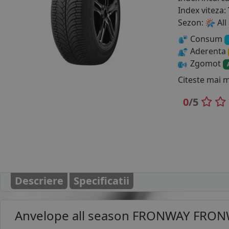
Index viteza:
Sezon:
All
Consum
Aderenta
Zgomot
Citeste mai 
0
/5
Descriere
Specificatii
Anvelope all season
FRONWAY FRONW