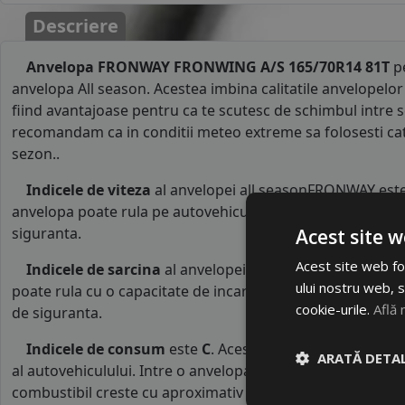
Descriere
Anvelopa FRONWAY FRONWING A/S 165/70R14 81T
pe
anvelopa All season. Acestea imbina calitatile anvelopelor 
fiind avantajoase pentru ca te scutesc de schimbul intre s
recomandam ca in conditii meteo extreme sa folosesti cate
sezon..
Indicele de viteza
al anvelopei all seasonFRONWAY est
anvelopa poate rula pe autovehicule o viteza maxima de 1
siguranta.
Acest site w
Acest site web fol
Indicele de sarcina
al anvelopei este
81
. Acest indice 
ului nostru web, s
poate rula cu o capacitate de incarcare maxima de 462 kg p
cookie-urile.
Află 
de siguranta.
Indicele de consum
este
C
. Acest indice reprezinta cl
ARATĂ DETAL
al autovehiculului. Intre o anvelopa cu clasa B si o alta d
combustibil creste cu aproximativ 1 litru la fiecare 1000 k