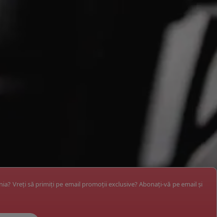
ânia? Vreți să primiți pe email promoții exclusive? Abonați-vă pe email și