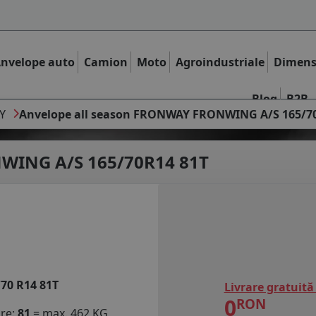
nvelope auto
Camion
Moto
Agroindustriale
Dimens
Blog
B2B
Y
Anvelope all season FRONWAY FRONWING A/S 165/7
ING A/S 165/70R14 81T
/70 R14 81T
Livrare gratuită
0
RON
are:
81
= max. 462 KG