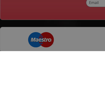
Categorii produse
Orase
Anvelope Vara
Ploiesti
Anvelope Iarna
Braila
Anvelope All season
Slatina
mai multe
Anvelope Camion
Anvelope Moto
Dimensiuni uzua
Anvelope Agroindustriale