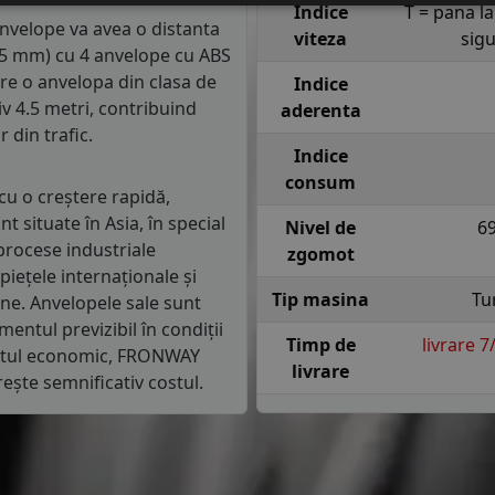
Indice
T = pana l
 anvelope va avea o distanta
viteza
sig
1.5 mm) cu 4 anvelope cu ABS
re o anvelopa din clasa de
Indice
iv 4.5 metri, contribuind
aderenta
 din trafic.
Indice
consum
cu o creștere rapidă,
unt situate în Asia, în special
Nivel de
6
 procese industriale
zgomot
iețele internaționale și
Tip masina
Tu
ne. Anvelopele sale sunt
entul previzibil în condiții
Timp de
livrare 
entul economic, FRONWAY
livrare
rește semnificativ costul.