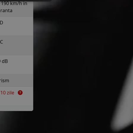
a 190 km/h in
uranta
D
C
9 dB
rism
7/10 zile