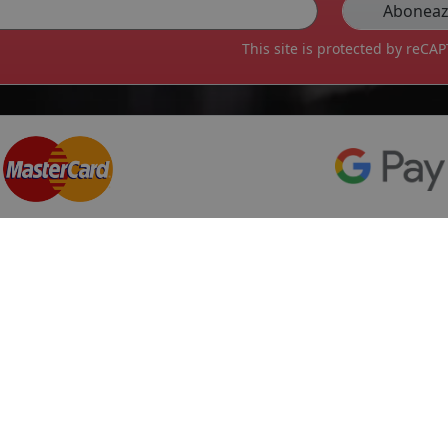
This site is protected by reC
Top producatori
Informa
Service Pi
Michelin
Service C
Continental
Despre no
Goodyear
ANPC
mai multe
Protectia 
Livrare ra
le
Marca auto
Politica d