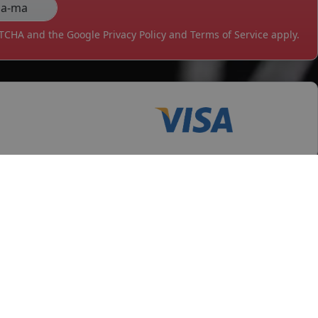
APTCHA and the Google
Privacy Policy
and
Terms of Service
apply.
tii
Servicii clienti
testi
Cerere retur
raiova
Cerere garantie
i
Certificat garantie
Garantii
datelor personale
Contul meu
pida
Newsletter
e confidentialitate
Solicitare de date personale GDPR