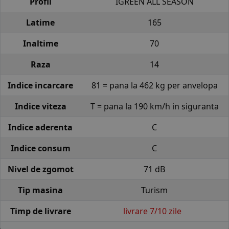
Profil
IGREEN ALL SEASON
Latime
165
Inaltime
70
Raza
14
Indice incarcare
81 = pana la 462 kg per anvelopa
Indice viteza
T = pana la 190 km/h in siguranta
Indice aderenta
C
Indice consum
C
Nivel de zgomot
71 dB
Tip masina
Turism
Timp de livrare
livrare 7/10 zile