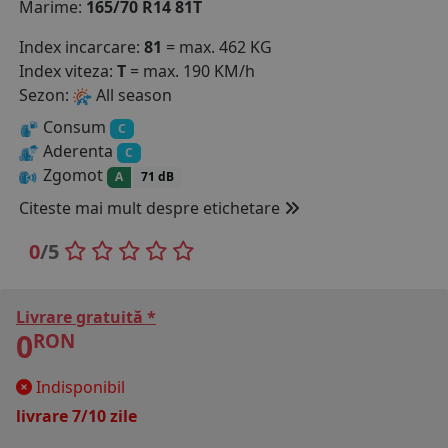
Marime:
165/70 R14 81T
COS (
0 PRODUSE
)
Index incarcare:
81
= max. 462 KG
Index viteza:
T
= max. 190 KM/h
Sezon:
All season
Consum
C
Aderenta
C
Zgomot
A
71 dB
Citeste mai mult despre etichetare
0
/5
Livrare gratuită *
0
RON
Indisponibil
livrare 7/10 zile