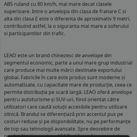
ABS ruland cu 80 km/h, mai mare decat clasele
superioare. Intre o anvelopa din clasa de franare C si
alta din clasa E este o diferenta de aproximativ 9 metri,
contribuind astfel, la o siguranta mai mare a soferului
si participantilor din trafic.
LEAO este un brand chinezesc de anvelope din
segmentul economic, parte a unui mare grup industrial
care produce mai multe mărci destinate exportului
global. Fabricile în care este produs sunt moderne și
automatizate, cu capacitate mare de producție, ceea ce
permite distribuția pe scară largă. LEAO oferă anvelope
pentru autoturisme și SUV-uri, fiind orientat către
utilizatori care caută soluții accesibile pentru utilizare
zilnică. Brandul se diferențiază prin accentul pus pe
costuri reduse și pe disponibilitate, nu pe performanțe
de top sau tehnologii avansate. Spre deosebire de
producătorii premium, LEAO utilizează compuși de