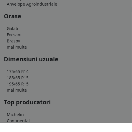
Anvelope Agroindustriale
Orase
Galati
Focsani
Brasov
mai multe
Dimensiuni uzuale
175/65 R14
185/65 R15
195/65 R15
mai multe
Top producatori
Michelin
Continental
Goodyear