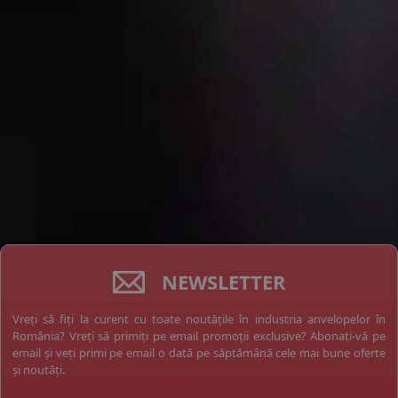
NEWSLETTER
Vreți să fiți la curent cu toate noutățile în industria anvelopelor în
România? Vreți să primiți pe email promoții exclusive? Abonați-vă pe
email și veți primi pe email o dată pe săptămână cele mai bune oferte
și noutăți.