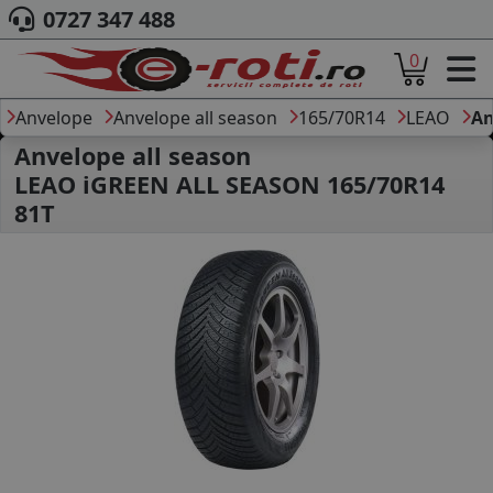
0727 347 488
0
ACASA
DESPRE NOI
Anvelope
Anvelope all season
165/70R14
LEAO
An
ANVELOPE
Anvelope all season
AUTO
LEAO iGREEN ALL SEASON 165/70R14
CAMION
81T
MOTO
AGROINDUSTRIALE
CAUTARE DUPA
DIMENSIUNI
PRODUCATORI ANVELOPE
MARCA AUTO
BLOG
B2B - COLABORARE COMPANII
CONT
CONTACT