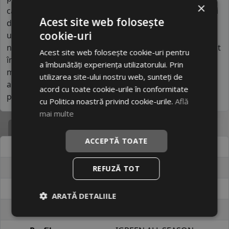
×
cauciuc mai simpli și designuri standardizate ale benzii
Acest site web folosește
de rulare. Acest lucru îl face potrivit pentru condus
cookie-uri
urban, navetă și utilizare generală, unde nu sunt
necesare performanțe extreme. Este un brand frecvent
Acest site web folosește cookie-uri pentru
întâlnit pe piețele sensibile la preț, unde contează mai
a îmbunătăți experiența utilizatorului. Prin
mult accesibilitatea decât performanța tehnică. În
utilizarea site-ului nostru web, sunteți de
ansamblu, LEAO oferă o soluție economică echilibrată
acord cu toate cookie-urile în conformitate
pentru utilizatori cu așteptări moderate.
cu Politica noastră privind cookie-urile.
Află
mai multe
Specificatii
ACCEPTĂ TOATE
Atribut
Valoare
Cod produs
#40150941
REFUZĂ TOT
EAN
8605068719493
ARATĂ DETALIILE
Brand
LEAO