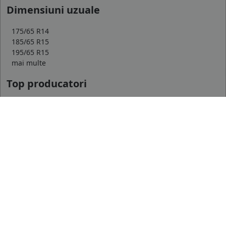
Dimensiuni uzuale
175/65 R14
185/65 R15
195/65 R15
mai multe
Top producatori
Michelin
Continental
Goodyear
mai multe
Marca auto
DACIA
AUDI
BMW
mai multe