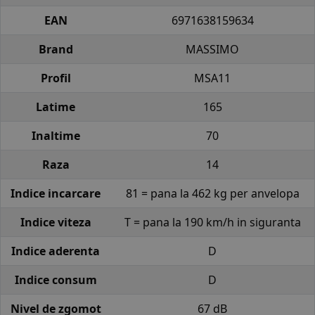
EAN
6971638159634
Brand
MASSIMO
Profil
MSA11
Latime
165
Inaltime
70
Raza
14
Indice incarcare
81 = pana la 462 kg per anvelopa
Indice viteza
T = pana la 190 km/h in siguranta
Indice aderenta
D
Indice consum
D
Nivel de zgomot
67 dB