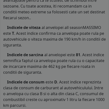
avantajoase pentru ca te scutesc de schimbul intre
sezoane. Cu toate acestea, iti recomandam ca in
conditii meteo extreme sa folosesti cate un set destinat
fiecarui sezon..
Indicele de viteza
al anvelopei all seasonMASSIMO
este
T
. Acest indice confirma ca anvelopa poate rula pe
autovehicule o viteza maxima de 190 km/h in conditii de
siguranta.
Indicele de sarcina
al anvelopei este
81
. Acest indice
semnifica faptul ca anvelopa poate rula cu o capacitate
de incarcare maxima de 462 kg pe fiecare roata in
conditii de siguranta.
Indicele de consum
este
D
. Acest indice reprezinta
clasa de consum de carburant al autovehiculului. Intre
o anvelopa cu clasa B si o alta din clasa C, consumul de
combustibil creste cu aproximativ 1 litru la fiecare 1000
km parcursi.