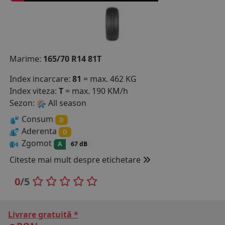
COS (
0 PRODUSE
)
Marime:
165/70 R14 81T
Index incarcare:
81
= max. 462 KG
Index viteza:
T
= max. 190 KM/h
Sezon:
All season
Consum
D
Aderenta
D
Zgomot
A
67 dB
Citeste mai mult despre etichetare
0
/5
Livrare gratuită *