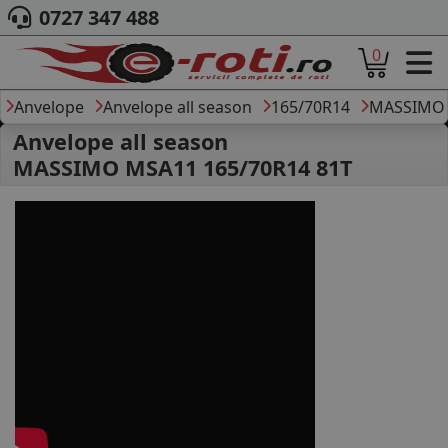
0727 347 488
0
ACASA
DESPRE NOI
Anvelope
Anvelope all season
165/70R14
MASSIMO
ANVELOPE
Anvelope all season
AUTO
MASSIMO MSA11 165/70R14 81T
CAMION
MOTO
AGROINDUSTRIALE
CAUTARE DUPA
DIMENSIUNI
PRODUCATORI ANVELOPE
MARCA AUTO
BLOG
B2B - COLABORARE COMPANII
CONT
CONTACT