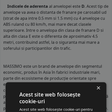
Indicele de aderenta
al anvelopei este
D
. Acest tip de
anvelope va avea o distanta de franare pe carosabil ud
(strat de apa intre 0.5 mm si 1.5 mm) cu 4 anvelope cu
ABS ruland cu 80 km/h, mai mare decat clasele
superioare. Intre o anvelopa din clasa de franare D si
alta din clasa E este o diferenta de aproximativ 4.5
metri, contribuind astfel, la o siguranta mai mare a
soferului si participantilor din trafic.
MASSIMO este un brand de anvelope din segmentul
economic, produs în Asia în fabrici industriale mari,
parte din ecosisteme de producție orientate spre
export global. Aceste fabrici sunt optimizate pentru
×
costuri reduse și producție în volum mare, utilizând
Acest site web folosește
procese standardizate și automatizate. MASSIMO oferă
cookie-uri
anvelope pentru autoturisme și SUV-uri, fiind destinat
piețelor unde prețul este principalul criteriu de selecție.
Acest site web folosește cookie-uri pentru