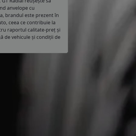
 GT Radial reușește să
ind anvelope cu
a, brandul este prezent în
o, ceea ce contribuie la
ru raportul calitate-preț și
ă de vehicule și condiții de