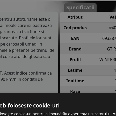
Specificatii
Atribut
Va
entru autoturisme este o
ai moale care isi pastreaza
Cod produs
#4
garanteaza tractiune si
scazute. Profilele lor sunt
EAN
69328
 pe carosabil umed, in
Brand
GT 
melele prezente pe trenul de
ul cu stratul de gheata sau
Profil
WINTER
Latime
T
. Acest indice confirma ca
90 km/h in conditii de
Inaltime
Raza
semnifica faptul ca anvelopa
e fiecare roata in conditii
Indice
81 = pana 
eb folosește cookie-uri
incarcare
anv
osește cookie-uri pentru a îmbunătăți experiența utilizatorului. Prin