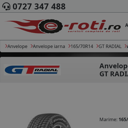
0727 347 488
A
Anvelope
Anvelope iarna
165/70R14
GT RADIAL
Anvelop
GT RADI
Marime:
165