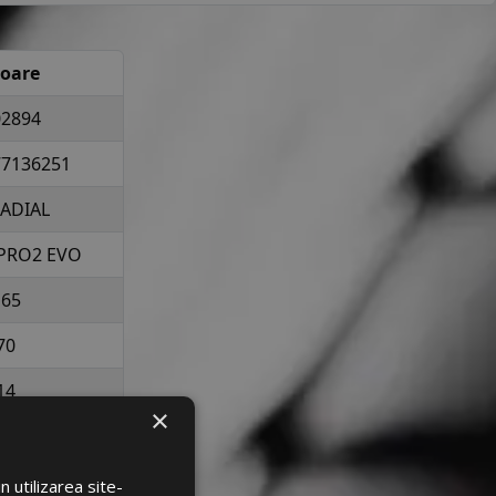
loare
02894
77136251
RADIAL
PRO2 EVO
165
70
14
×
la 462 kg per
elopa
 utilizarea site-