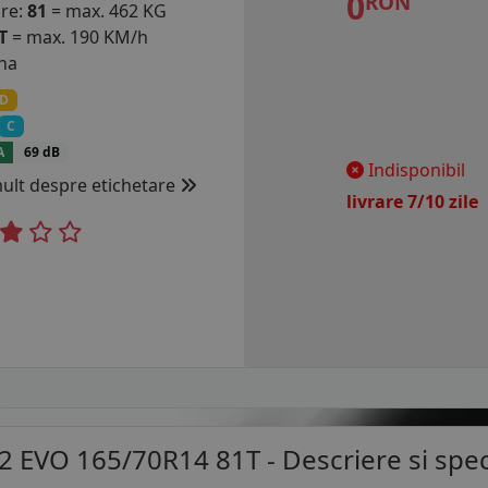
0
RON
are:
81
= max. 462 KG
T
= max. 190 KM/h
na
D
C
A
69 dB
Indisponibil
mult despre etichetare
livrare 7/10 zil
2 EVO 165/70R14 81T
- Descriere si speci