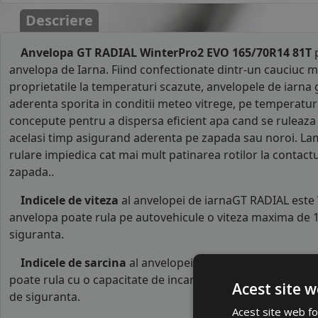
Descriere
Anvelopa GT RADIAL WinterPro2 EVO 165/70R14 81T
p
anvelopa de Iarna. Fiind confectionate dintr-un cauciuc m
proprietatile la temperaturi scazute, anvelopele de iarna 
aderenta sporita in conditii meteo vitrege, pe temperaturi 
concepute pentru a dispersa eficient apa cand se ruleaza
acelasi timp asigurand aderenta pe zapada sau noroi. La
rulare impiedica cat mai mult patinarea rotilor la contact
zapada..
Indicele de viteza
al anvelopei de iarnaGT RADIAL este
anvelopa poate rula pe autovehicule o viteza maxima de 1
siguranta.
Indicele de sarcina
al anvelopei este
81
. Acest indice 
poate rula cu o capacitate de incarcare maxima de 462 kg p
Acest site w
de siguranta.
Acest site web fol