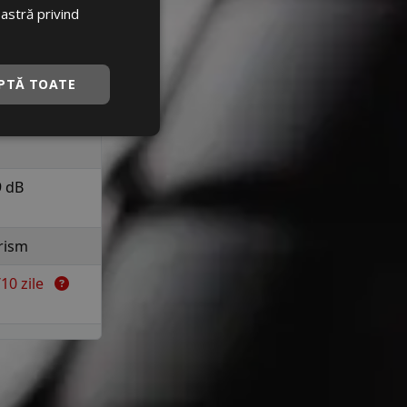
a 190 km/h in
oastră privind
uranta
C
PTĂ TOATE
D
9 dB
rism
7/10 zile