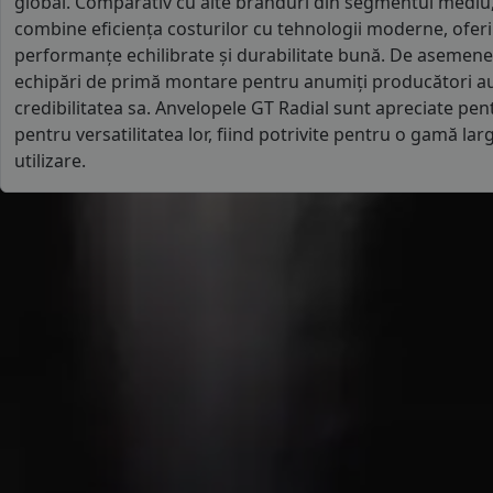
global. Comparativ cu alte branduri din segmentul mediu,
combine eficiența costurilor cu tehnologii moderne, ofer
performanțe echilibrate și durabilitate bună. De asemene
echipări de primă montare pentru anumiți producători aut
credibilitatea sa. Anvelopele GT Radial sunt apreciate pent
pentru versatilitatea lor, fiind potrivite pentru o gamă larg
utilizare.