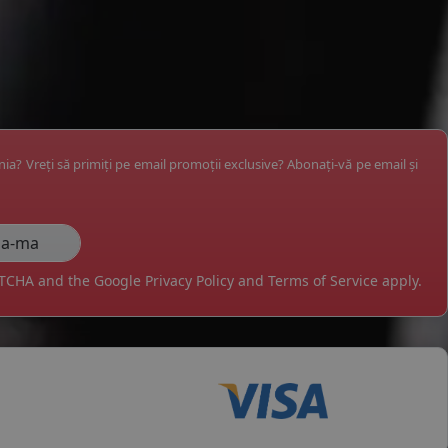
ânia? Vreți să primiți pe email promoții exclusive? Abonați-vă pe email și
APTCHA and the Google
Privacy Policy
and
Terms of Service
apply.