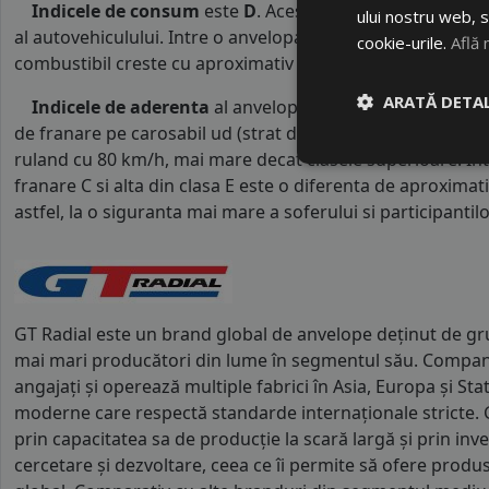
Indicele de consum
este
D
. Acest indice reprezinta c
ului nostru web, s
al autovehiculului. Intre o anvelopa cu clasa B si o alta d
cookie-urile.
Află 
combustibil creste cu aproximativ 1 litru la fiecare 1000 k
ARATĂ DETAL
Indicele de aderenta
al anvelopei este
C
. Acest tip de 
de franare pe carosabil ud (strat de apa intre 0.5 mm si 
ruland cu 80 km/h, mai mare decat clasele superioare. Int
franare C si alta din clasa E este o diferenta de aproximat
astfel, la o siguranta mai mare a soferului si participantilor
GT Radial este un brand global de anvelope deținut de grup
mai mari producători din lume în segmentul său. Compani
angajați și operează multiple fabrici în Asia, Europa și Stat
moderne care respectă standarde internaționale stricte. G
prin capacitatea sa de producție la scară largă și prin inve
cercetare și dezvoltare, ceea ce îi permite să ofere produs