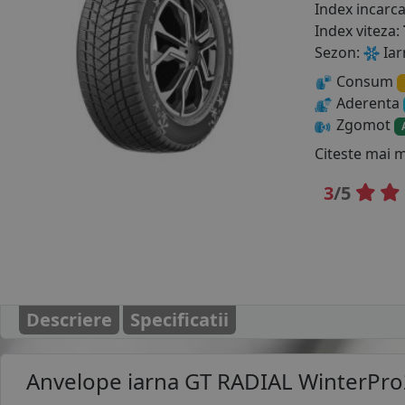
Index incarc
Index viteza:
Sezon:
Iar
Consum
Aderenta
Zgomot
Citeste mai 
3
/5
Descriere
Specificatii
Anvelope iarna
GT RADIAL WinterPro