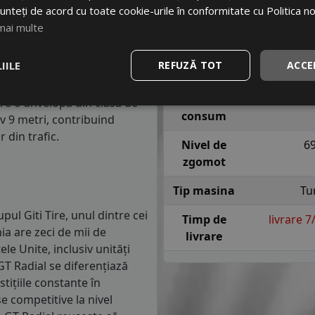
lasa de consum de carburant
Indice
T = pana l
unteți de acord cu toate cookie-urile în conformitate cu Politica n
in clasa C, consumul de
viteza
sig
mai multe
m parcursi.
Indice
IILE
REFUZĂ TOT
ACCE
anvelope va avea o distanta
aderenta
1.5 mm) cu 4 anvelope cu ABS
Indice
re o anvelopa din clasa de
consum
iv 9 metri, contribuind
 din trafic.
Nivel de
6
zgomot
Tip masina
Tu
ul Giti Tire, unul dintre cei
Timp de
livrare 
a are zeci de mii de
livrare
ele Unite, inclusiv unități
T Radial se diferențiază
stițiile constante în
e competitive la nivel