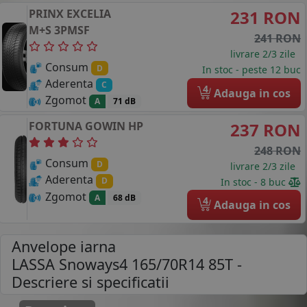
PRINX
EXCELIA
231 RON
M+S 3PMSF
241 RON
livrare 2/3 zile
Consum
D
In stoc - peste 12 buc
Aderenta
C
4
Adauga in cos
Zgomot
A
71 dB
FORTUNA
GOWIN HP
237 RON
248 RON
Consum
D
livrare 2/3 zile
Aderenta
D
In stoc - 8 buc
Zgomot
A
68 dB
4
Adauga in cos
Anvelope iarna
LASSA Snoways4 165/70R14 85T
-
Descriere si specificatii