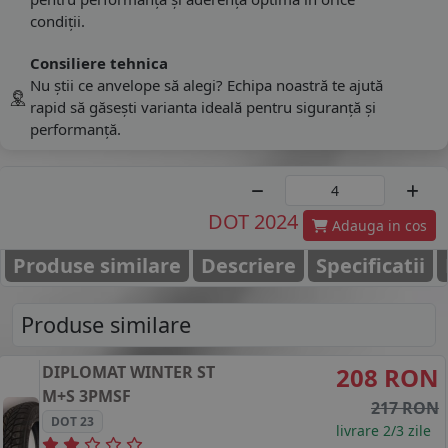
condiții.
Consiliere tehnica
Nu știi ce anvelope să alegi? Echipa noastră te ajută
rapid să găsești varianta ideală pentru siguranță și
performanță.
DOT 2024
Adauga in cos
Produse similare
Descriere
Specificatii
Produse similare
DIPLOMAT
WINTER ST
208 RON
M+S 3PMSF
217 RON
DOT 23
livrare 2/3 zile