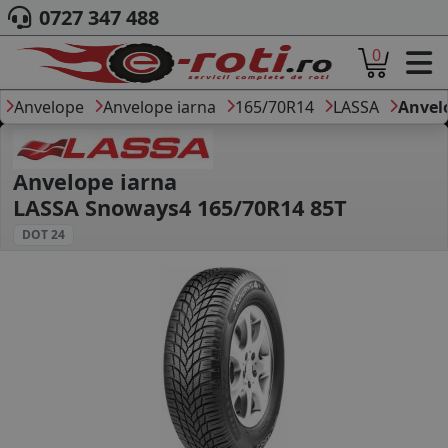
0727 347 488
0
ACASA
DESPRE NOI
Anvelope
Anvelope iarna
165/70R14
LASSA
Anvel
ANVELOPE
AUTO
CAMION
Anvelope iarna
MOTO
LASSA Snoways4 165/70R14 85T
AGROINDUSTRIALE
DOT 24
CAUTARE DUPA
DIMENSIUNI
PRODUCATORI ANVELOPE
MARCA AUTO
BLOG
B2B - COLABORARE COMPANII
CONT
CONTACT