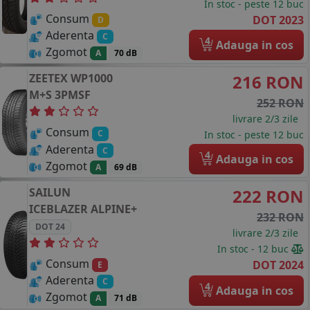
In stoc - peste 12 buc
Consum
DOT 2023
D
Aderenta
C
4
Adauga in cos
Zgomot
A
70 dB
ZEETEX
WP1000
216 RON
M+S 3PMSF
252 RON
livrare 2/3 zile
Consum
C
In stoc - peste 12 buc
Aderenta
C
4
Adauga in cos
Zgomot
A
69 dB
SAILUN
222 RON
ICEBLAZER ALPINE+
232 RON
DOT 24
livrare 2/3 zile
In stoc - 12 buc
Consum
DOT 2024
E
Aderenta
C
4
Adauga in cos
Zgomot
A
71 dB