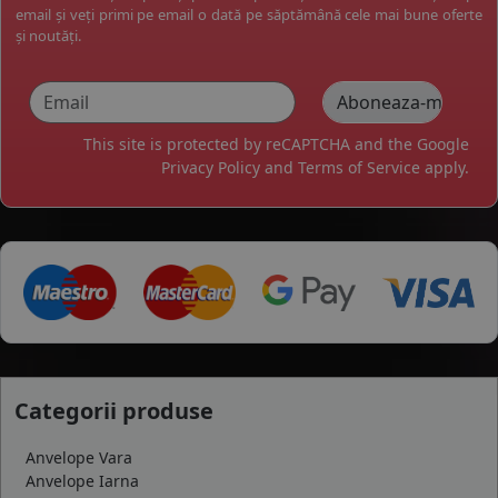
email și veți primi pe email o dată pe săptămână cele mai bune oferte
și noutăți.
This site is protected by reCAPTCHA and the Google
Privacy Policy
and
Terms of Service
apply.
Categorii produse
Anvelope Vara
Anvelope Iarna