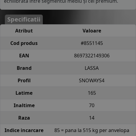
echilibrată între segmentul mediu și cel premium.
Specificatii
Atribut
Valoare
Cod produs
#8551145
EAN
8697322149306
Brand
LASSA
Profil
SNOWAYS4
Latime
165
Inaltime
70
Raza
14
Indice incarcare
85 = pana la 515 kg per anvelopa