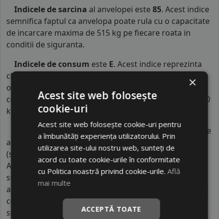
Indicele de sarcina
al anvelopei este
85
. Acest indice
semnifica faptul ca anvelopa poate rula cu o capacitate
de incarcare maxima de 515 kg pe fiecare roata in
conditii de siguranta.
Indicele de consum
este
E
. Acest indice reprezinta
clasa de consum de carburant al autovehiculului. Intre
×
o anvelopa cu clasa B si o alta din clasa C, consumul de
Acest site web folosește
combustibil creste cu aproximativ 1 litru la fiecare 1000
cookie-uri
km parcursi.
Acest site web folosește cookie-uri pentru
Indicele de aderenta
al anvelopei este
C
. Acest tip de
a îmbunătăți experiența utilizatorului. Prin
anvelope va avea o distanta de franare pe carosabil ud
utilizarea site-ului nostru web, sunteți de
(strat de apa intre 0.5 mm si 1.5 mm) cu 4 anvelope cu
acord cu toate cookie-urile în conformitate
ABS ruland cu 80 km/h, mai mare decat clasele
cu Politica noastră privind cookie-urile.
Află
superioare. Intre o anvelopa din clasa de franare C si
mai multe
alta din clasa E este o diferenta de aproximativ 9 metri,
contribuind astfel, la o siguranta mai mare a soferului
ACCEPTĂ TOATE
si participantilor din trafic.