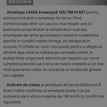
Descriere
Anvelopa LASSA Snoways4 165/70R14 85T
pentru
autoturisme este o anvelopa de Iarna. Fiind
confectionate dintr-un cauciuc mai moale care isi
pastreaza proprietatile la temperaturi scazute,
anvelopele de iarna garanteaza tractiune si aderenta
sporita in conditii meteo vitrege, pe temperaturi
scazute. Profilele lor sunt concepute pentru a dispersa
eficient apa cand se ruleaza pe carosabil umed, in
acelasi timp asigurand aderenta pe zapada sau noroi.
Lamelele prezente pe trenul de rulare impiedica cat mai
mult patinarea rotilor la contactul cu stratul de gheata
sau zapada..
Indicele de viteza
al anvelopei de iarnaLASSA este
T
.
Acest indice confirma ca anvelopa poate rula pe
autovehicule o viteza maxima de 190 km/h in conditii de
siguranta.