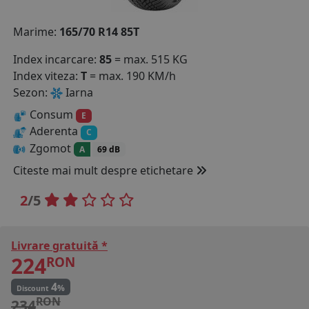
COS (
0 PRODUSE
)
Marime:
165/70 R14 85T
Index incarcare:
85
= max. 515 KG
Index viteza:
T
= max. 190 KM/h
Sezon:
Iarna
Consum
E
Aderenta
C
Zgomot
A
69 dB
Citeste mai mult despre etichetare
2
/5
Livrare gratuită *
224
RON
4
%
Discount
RON
234