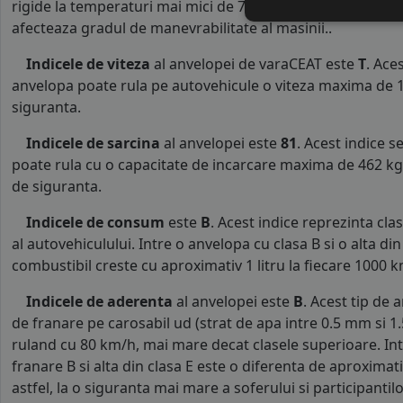
rigide la temperaturi mai mici de 7°C. Rigiditatea anvelop
afecteaza gradul de manevrabilitate al masinii..
Indicele de viteza
al anvelopei de varaCEAT este
T
. Ace
anvelopa poate rula pe autovehicule o viteza maxima de 1
siguranta.
Indicele de sarcina
al anvelopei este
81
. Acest indice 
poate rula cu o capacitate de incarcare maxima de 462 kg p
de siguranta.
Indicele de consum
este
B
. Acest indice reprezinta c
al autovehiculului. Intre o anvelopa cu clasa B si o alta d
combustibil creste cu aproximativ 1 litru la fiecare 1000 k
Indicele de aderenta
al anvelopei este
B
. Acest tip de 
de franare pe carosabil ud (strat de apa intre 0.5 mm si 
ruland cu 80 km/h, mai mare decat clasele superioare. Int
franare B si alta din clasa E este o diferenta de aproximat
astfel, la o siguranta mai mare a soferului si participantilor