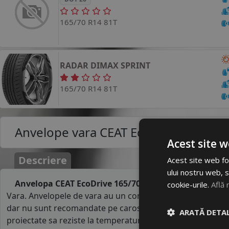
165/70 R14 81T
RADAR
DIMAX SPRINT
165/70 R14 81T
Anvelope vara
CEAT EcoDrive 165/70
Acest site w
Descriere
Acest site web fol
ului nostru web, s
Anvelopa CEAT EcoDrive 165/70R14 81T
pentru autotu
cookie-urile.
Află 
Vara. Anvelopele de vara au un comportament foarte bun
dar nu sunt recomandate pe carosabil acoperit de gheata
ARATĂ DETAL
proiectate sa reziste la temperaturile ridicate din perioad