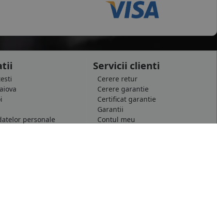
tii
Servicii clienti
testi
Cerere retur
raiova
Cerere garantie
i
Certificat garantie
Garantii
datelor personale
Contul meu
pida
Newsletter
e confidentialitate
Solicitare de date personale GDPR
 conditii
Solicitare stergere cont GDPR
 etichetare
B2B - Revanzare