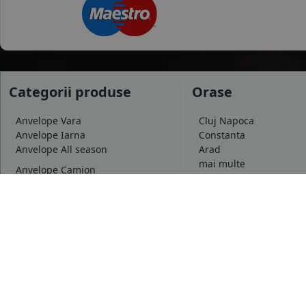
Categorii produse
Orase
Anvelope Vara
Cluj Napoca
Anvelope Iarna
Constanta
Anvelope All season
Arad
mai multe
Anvelope Camion
Anvelope Moto
Dimensiuni uzua
Anvelope Agroindustriale
175/65 R14
185/65 R15
195/65 R15
mai multe