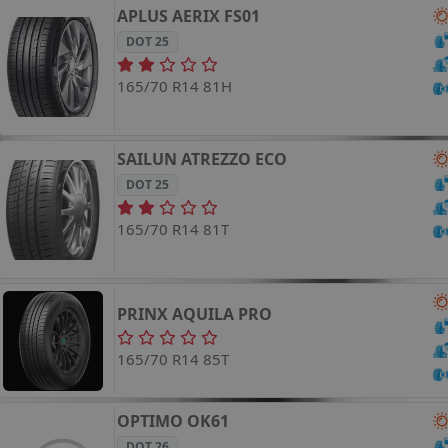
APLUS
AERIX FS01
DOT 25
165/70 R14 81H
SAILUN
ATREZZO ECO
DOT 25
165/70 R14 81T
PRINX
AQUILA PRO
165/70 R14 85T
OPTIMO
OK61
DOT 26