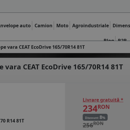
nvelope auto
Camion
Moto
Agroindustriale
Dimens
Blog
B2B
pe vara CEAT EcoDrive 165/70R14 81T
e vara
CEAT EcoDrive 165/70R14 81T
Livrare gratuită *
234
RON
8
%
Discount
/70 R14 81T
RON
256