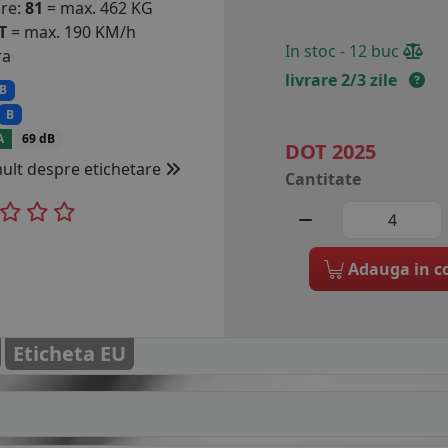
are:
81
= max. 462 KG
T
= max. 190 KM/h
In stoc - 12 buc
ra
livrare 2/3 zile
B
B
A
69 dB
DOT 2025
mult despre etichetare
Cantitate
Adauga in c
Eticheta EU