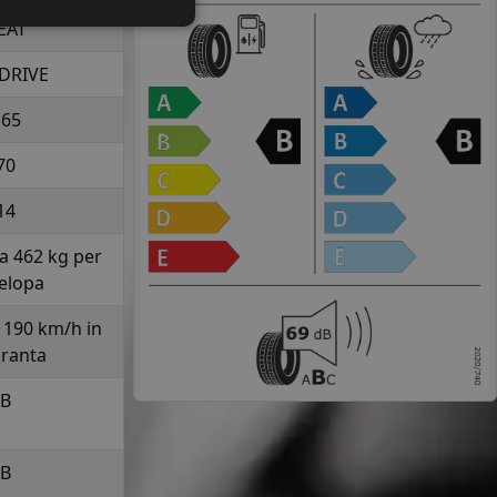
EAT
DRIVE
165
70
14
la 462 kg per
elopa
a 190 km/h in
uranta
B
B