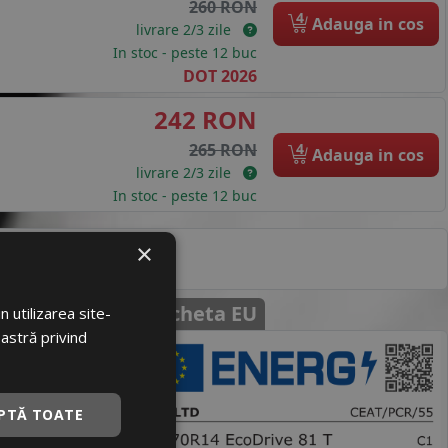
260 RON
4
Adauga in cos
livrare 2/3 zile
In stoc - peste 12 buc
DOT 2026
242 RON
4
265 RON
Adauga in cos
livrare 2/3 zile
In stoc - peste 12 buc
×
Eticheta EU
 utilizarea site-
oastră privind
loare
980325
PTĂ TOATE
88100013