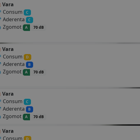
Vara
Consum
C
Aderenta
C
Zgomot
A
70 dB
Vara
Consum
D
Aderenta
B
Zgomot
A
70 dB
Vara
Consum
C
Aderenta
B
Zgomot
A
70 dB
Vara
Consum
D