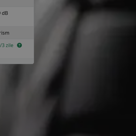
9 dB
rism
2/3 zile