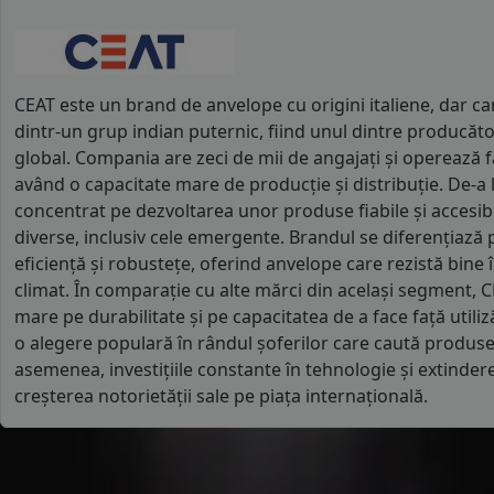
CEAT este un brand de anvelope cu origini italiene, dar ca
dintr-un grup indian puternic, fiind unul dintre producător
global. Compania are zeci de mii de angajați și operează fab
având o capacitate mare de producție și distribuție. De-a 
concentrat pe dezvoltarea unor produse fiabile și accesib
diverse, inclusiv cele emergente. Brandul se diferențiază 
eficiență și robustețe, oferind anvelope care rezistă bine î
climat. În comparație cu alte mărci din același segment,
mare pe durabilitate și pe capacitatea de a face față utiliză
o alegere populară în rândul șoferilor care caută produse
asemenea, investițiile constante în tehnologie și extinder
creșterea notorietății sale pe piața internațională.