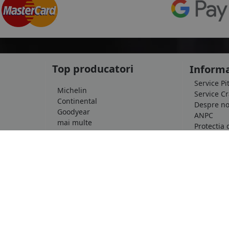
Top producatori
Informa
Service Pi
Michelin
Service C
Continental
Despre no
Goodyear
ANPC
mai multe
Protectia 
Livrare ra
le
Marca auto
Politica d
Termeni si
DACIA
Informatii
AUDI
Blog
BMW
Contact
mai multe