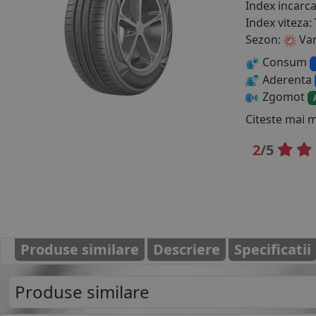
Index incarc
Index viteza:
Sezon:
Va
Consum
Aderenta
Zgomot
Citeste mai 
2
/5
Produse similare
Descriere
Specificatii
Produse similare