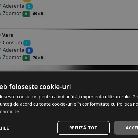
Aderenta
C
Zgomot
A
69 dB
Vara
Consum
C
Aderenta
B
Zgomot
A
70 dB
R14 81T
- Descriere si specificatii
eb folosește cookie-uri
Specificatii
osește cookie-uri pentru a îmbunătăți experiența utilizatorului. Prin
unteți de acord cu toate cookie-urile în conformitate cu Politica n
Atribut
Va
risme este o anvelopa de
mai multe
 pe asfalt uscat sau umed,
Cod produs
#21
 sau zapada. Fiind
IILE
REFUZĂ TOT
ACCE
a verii, vor deveni mult prea
EAN
89042