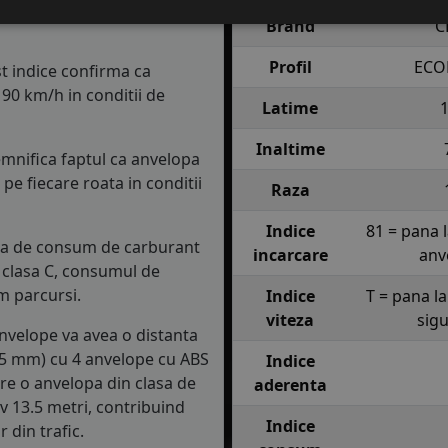
elor scade aderenta si
Brand
C
Profil
ECO
st indice confirma ca
90 km/h in conditii de
Latime
Inaltime
semnifica faptul ca anvelopa
e fiecare roata in conditii
Raza
Indice
81 = pana 
lasa de consum de carburant
incarcare
anv
in clasa C, consumul de
m parcursi.
Indice
T = pana l
viteza
sig
anvelope va avea o distanta
1.5 mm) cu 4 anvelope cu ABS
Indice
re o anvelopa din clasa de
aderenta
iv 13.5 metri, contribuind
Indice
 din trafic.