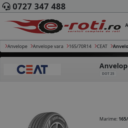
0727 347 488
A
Anvelope
Anvelope vara
165/70R14
CEAT
Anvelo
Anvelop
DOT 25
Marime:
165