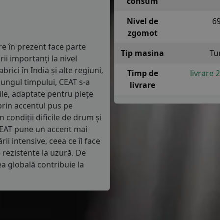
consum
Nivel de
6
zgomot
re în prezent face parte
Tip masina
Tu
ii importanți la nivel
rici în India și alte regiuni,
Timp de
livrare 
lungul timpului, CEAT s-a
livrare
ile, adaptate pentru piețe
prin accentul pus pe
n condiții dificile de drum și
 CEAT pune un accent mai
rii intensive, ceea ce îl face
 rezistente la uzură. De
ea globală contribuie la