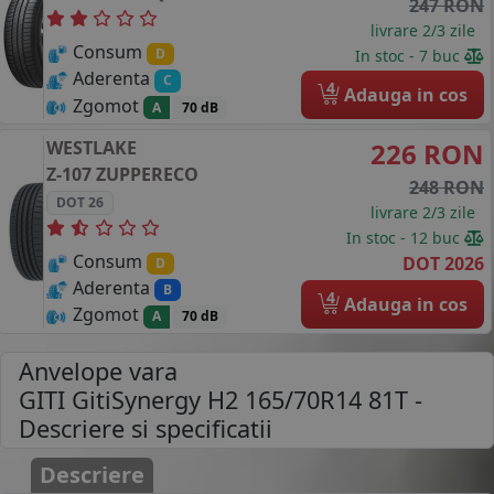
247 RON
livrare 2/3 zile
Consum
D
In stoc - 7 buc
Aderenta
C
4
Adauga in cos
Zgomot
A
70 dB
WESTLAKE
226 RON
Z-107 ZUPPERECO
248 RON
DOT 26
livrare 2/3 zile
In stoc - 12 buc
Consum
DOT 2026
D
Aderenta
B
4
Adauga in cos
Zgomot
A
70 dB
Anvelope vara
GITI GitiSynergy H2 165/70R14 81T
-
Descriere si specificatii
Descriere