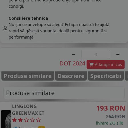
condiții.
Consiliere tehnica
Nu știi ce anvelope să alegi? Echipa noastră te ajută
rapid să găsești varianta ideală pentru siguranță și
performanță.
DOT 2024
Adauga in cos
Produse similare
Descriere
Specificatii
Produse similare
LINGLONG
193 RON
GREENMAX ET
264 RON
livrare 2/3 zile