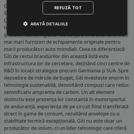
Giti este un colos al industriei de anvelope, cu sediul în
REFUZĂ TOT
Singapore, operând facilități de producție gigantice în
China, Indonezia și Statele Unite, unde activează peste
ARATĂ DETALIILE
treizeci de mii de angajați. Brandul are o prezență
globală masivă în peste 130 de țări, fiind unul dintre cei
mai mari furnizori de echipamente originale pentru
marii producători auto mondiali. Ceea ce diferențiază
Giti de restul brandurilor din această listă este
infrastructura lor de cercetare, deținând cinci centre de
R&D în locații strategice precum Germania și SUA. Spre
deosebire de mărcile de buget, Giti investește enorm în
tehnologia sustenabilă, dezvoltând compuși care reduc
semnificativ amprenta de carbon. Un alt element
distinctiv este prezența lor constantă în motorsportul
de anduranță, experiența de pe circuit fiind transferată
direct în gama de consum, rezultând anvelope cu o
stabilitate termică excepțională. Giti nu este doar un
producător de volum, ci un lider tehnologic care oferă