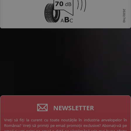
NEWSLETTER
Vreți să fiți la curent cu toate noutățile în industria anvelopelor în
România? Vreți să primiți pe email promoții exclusive? Abonați-vă pe
email și veți primi pe email o dată pe săptămână cele mai bune oferte