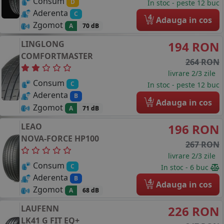
Consum
D
In stoc - peste 12 buc
Aderenta
C
4
Adauga in cos
Zgomot
A
70 dB
LINGLONG
194 RON
COMFORTMASTER
264 RON
livrare 2/3 zile
Consum
C
In stoc - peste 12 buc
Aderenta
B
4
Adauga in cos
Zgomot
A
71 dB
LEAO
196 RON
NOVA-FORCE HP100
267 RON
livrare 2/3 zile
Consum
C
In stoc - 6 buc
Aderenta
B
4
Adauga in cos
Zgomot
A
68 dB
LAUFENN
226 RON
LK41 G FIT EQ+