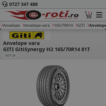
0727 347 488
0
ACASA
DESPRE NOI
Anvelope
Anvelope vara
165/70R14
GITI
Anvelope
ANVELOPE
AUTO
CAMION
Anvelope vara
MOTO
GITI GitiSynergy H2 165/70R14 81T
AGROINDUSTRIALE
DOT 24
CAUTARE DUPA
DIMENSIUNI
PRODUCATORI ANVELOPE
MARCA AUTO
BLOG
B2B - COLABORARE COMPANII
CONT
CONTACT