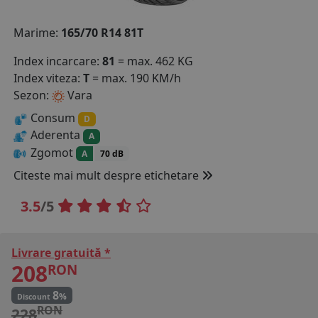
COS (
0 PRODUSE
)
Marime:
165/70 R14 81T
Index incarcare:
81
= max. 462 KG
Index viteza:
T
= max. 190 KM/h
Sezon:
Vara
Consum
D
Aderenta
A
Zgomot
A
70 dB
Citeste mai mult despre etichetare
3.5
/5
Livrare gratuită *
208
RON
8
%
Discount
RON
228