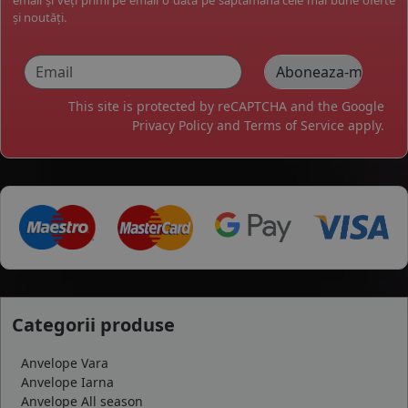
și noutăți.
This site is protected by reCAPTCHA and the Google
Privacy Policy
and
Terms of Service
apply.
Categorii produse
Anvelope Vara
Anvelope Iarna
Anvelope All season