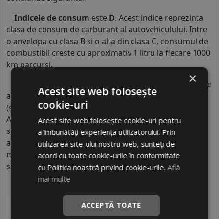
Indicele de consum
este
D
. Acest indice reprezinta
clasa de consum de carburant al autovehiculului. Intre
o anvelopa cu clasa B si o alta din clasa C, consumul de
combustibil creste cu aproximativ 1 litru la fiecare 1000
km parcursi.
×
Indicele de aderenta
al anvelopei este
A
. Acest tip de
Acest site web folosește
anvelope va avea o distanta de franare pe carosabil ud
cookie-uri
(strat de apa intre 0.5 mm si 1.5 mm) cu 4 anvelope cu
ABS ruland cu 80 km/h, mai mare decat clasele
Acest site web folosește cookie-uri pentru
superioare. Intre o anvelopa din clasa de franare A si
a îmbunătăți experiența utilizatorului. Prin
alta din clasa E este o diferenta de aproximativ 18
utilizarea site-ului nostru web, sunteți de
metri, contribuind astfel, la o siguranta mai mare a
acord cu toate cookie-urile în conformitate
soferului si participantilor din trafic.
cu Politica noastră privind cookie-urile.
Află
mai multe
ACCEPTĂ TOATE