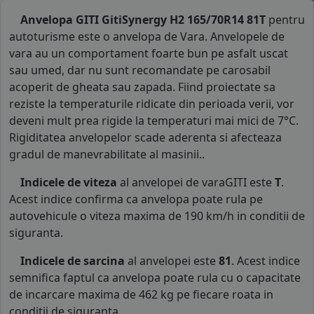
Anvelopa GITI GitiSynergy H2 165/70R14 81T
pentru
autoturisme este o anvelopa de Vara. Anvelopele de
vara au un comportament foarte bun pe asfalt uscat
sau umed, dar nu sunt recomandate pe carosabil
acoperit de gheata sau zapada. Fiind proiectate sa
reziste la temperaturile ridicate din perioada verii, vor
deveni mult prea rigide la temperaturi mai mici de 7°C.
Rigiditatea anvelopelor scade aderenta si afecteaza
gradul de manevrabilitate al masinii..
Indicele de viteza
al anvelopei de varaGITI este
T
.
Acest indice confirma ca anvelopa poate rula pe
autovehicule o viteza maxima de 190 km/h in conditii de
siguranta.
Indicele de sarcina
al anvelopei este
81
. Acest indice
semnifica faptul ca anvelopa poate rula cu o capacitate
de incarcare maxima de 462 kg pe fiecare roata in
conditii de siguranta.