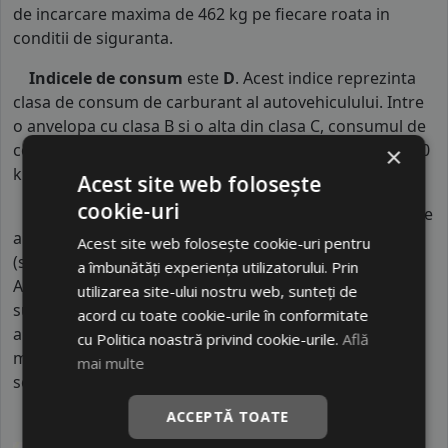
de incarcare maxima de 462 kg pe fiecare roata in
conditii de siguranta.
Indicele de consum
este
D
. Acest indice reprezinta
clasa de consum de carburant al autovehiculului. Intre
o anvelopa cu clasa B si o alta din clasa C, consumul de
combustibil creste cu aproximativ 1 litru la fiecare 1000
×
km parcursi.
Acest site web folosește
cookie-uri
Indicele de aderenta
al anvelopei este
B
. Acest tip de
anvelope va avea o distanta de franare pe carosabil ud
Acest site web folosește cookie-uri pentru
(strat de apa intre 0.5 mm si 1.5 mm) cu 4 anvelope cu
a îmbunătăți experiența utilizatorului. Prin
ABS ruland cu 80 km/h, mai mare decat clasele
utilizarea site-ului nostru web, sunteți de
superioare. Intre o anvelopa din clasa de franare B si
acord cu toate cookie-urile în conformitate
alta din clasa E este o diferenta de aproximativ 13.5
cu Politica noastră privind cookie-urile.
Află
metri, contribuind astfel, la o siguranta mai mare a
mai multe
soferului si participantilor din trafic.
ACCEPTĂ TOATE