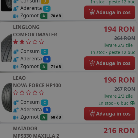
Consum
D
In stoc - peste 12 buc
Aderenta
C
4
Adauga in cos
Zgomot
A
70 dB
LINGLONG
194 RON
COMFORTMASTER
264 RON
livrare 2/3 zile
Consum
C
In stoc - peste 12 buc
Aderenta
B
4
Adauga in cos
Zgomot
A
71 dB
LEAO
196 RON
NOVA-FORCE HP100
267 RON
livrare 2/3 zile
Consum
C
In stoc - 6 buc
Aderenta
B
4
Adauga in cos
Zgomot
A
68 dB
MATADOR
216 RON
MPS330 MAXILLA 2