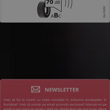
NEWSLETTER
Vreți să fiți la curent cu toate noutățile în industria anvelopelor în
România? Vreți să primiți pe email promoții exclusive? Abonați-vă pe
email și veți primi pe email o dată pe săptămână cele mai bune oferte