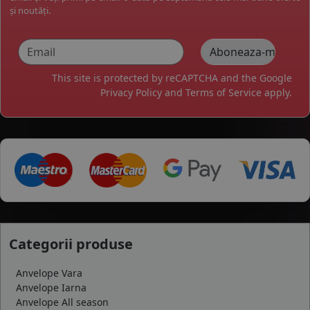
și noutăți.
This site is protected by reCAPTCHA and the Google
Privacy Policy
and
Terms of Service
apply.
Categorii produse
Anvelope Vara
Anvelope Iarna
Anvelope All season