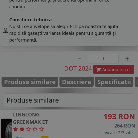
condiții.
Consiliere tehnica
Nu știi ce anvelope să alegi? Echipa noastră te ajută
rapid să găsești varianta ideală pentru siguranță și
performanță.
DOT 2024
Adauga in cos
Produse similare
Descriere
Specificatii
Produse similare
LINGLONG
193 RON
GREENMAX ET
264 RON
livrare 2/3 zile