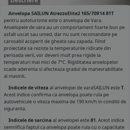
Descriere
Anvelopa SAILUN AtrezzoElite2 165/70R14 81T
pentru autoturisme este o anvelopa de Vara.
Anvelopele de vara au un comportament foarte bun pe
asfalt uscat sau umed, dar nu sunt recomandate pe
carosabil acoperit de gheata sau zapada. Fiind
proiectate sa reziste la temperaturile ridicate din
perioada verii, vor deveni mult prea rigide la
temperaturi mai mici de 7°C. Rigiditatea anvelopelor
scade aderenta si afecteaza gradul de manevrabilitate
al masinii..
Indicele de viteza
al anvelopei de varaSAILUN este
T
.
Acest indice confirma ca anvelopa poate rula pe
autovehicule o viteza maxima de 190 km/h in conditii de
siguranta.
Indicele de sarcina
al anvelopei este
81
. Acest indice
semnifica faptul ca anvelopa poate rula cu o capacitate