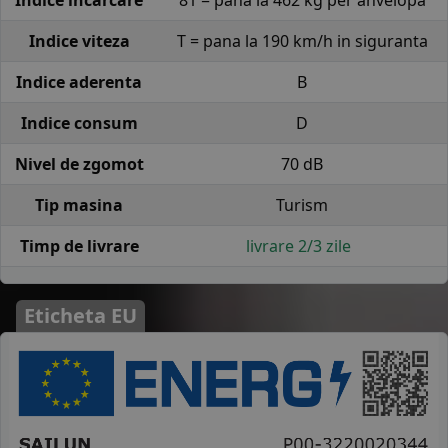
Indice viteza
T = pana la 190 km/h in siguranta
Indice aderenta
B
Indice consum
D
Nivel de zgomot
70 dB
Tip masina
Turism
Timp de livrare
livrare 2/3 zile
Eticheta EU