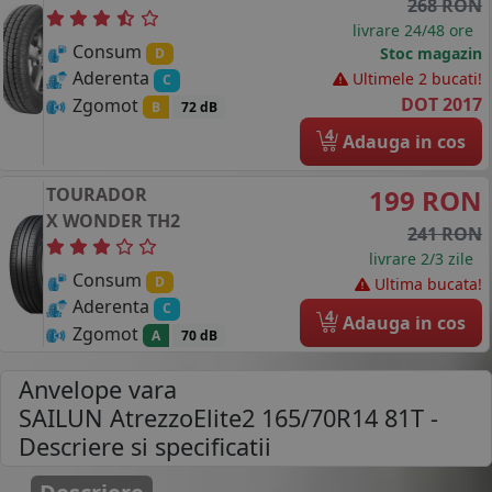
268 RON
livrare 24/48 ore
Consum
Stoc magazin
D
Aderenta
Ultimele 2 bucati!
C
DOT 2017
Zgomot
B
72 dB
4
Adauga in cos
TOURADOR
199 RON
X WONDER TH2
241 RON
livrare 2/3 zile
Consum
D
Ultima bucata!
Aderenta
C
4
Adauga in cos
Zgomot
A
70 dB
Anvelope vara
SAILUN AtrezzoElite2 165/70R14 81T
-
Descriere si specificatii