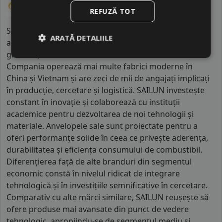
REFUZĂ TOT
SAILUN este unul dintre cei mai mari producători de
ARATĂ DETALIILE
anvelope din China, cu o dezvoltare rapidă pe piața
globală și o infrastructură industrială extinsă.
Compania operează mai multe fabrici moderne în
China și Vietnam și are zeci de mii de angajați implicați
în producție, cercetare și logistică. SAILUN investește
constant în inovație și colaborează cu instituții
academice pentru dezvoltarea de noi tehnologii și
materiale. Anvelopele sale sunt proiectate pentru a
oferi performanțe solide în ceea ce privește aderența,
durabilitatea și eficiența consumului de combustibil.
Diferențierea față de alte branduri din segmentul
economic constă în nivelul ridicat de integrare
tehnologică și în investițiile semnificative în cercetare.
Comparativ cu alte mărci similare, SAILUN reușește să
ofere produse mai avansate din punct de vedere
tehnologic, apropiindu-se de segmentul mediu și