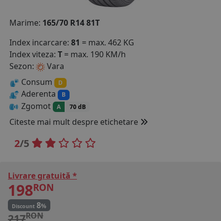
COS (
0 PRODUSE
)
Marime:
165/70 R14 81T
Index incarcare:
81
= max. 462 KG
Index viteza:
T
= max. 190 KM/h
Sezon:
Vara
Consum
D
Aderenta
B
Zgomot
A
70 dB
Citeste mai mult despre etichetare
2
/5
Livrare gratuită *
198
RON
8
%
Discount
RON
217