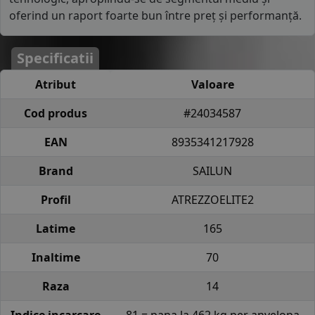
oferind un raport foarte bun între preț și performanță.
Specificatii
Atribut
Valoare
Cod produs
#24034587
EAN
8935341217928
Brand
SAILUN
Profil
ATREZZOELITE2
Latime
165
Inaltime
70
Raza
14
Indice incarcare
81 = pana la 462 kg per anvelopa