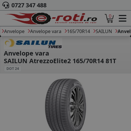
0727 347 488
0
ACASA
DESPRE NOI
Anvelope
Anvelope vara
165/70R14
SAILUN
Anvel
ANVELOPE
AUTO
CAMION
Anvelope vara
MOTO
SAILUN AtrezzoElite2 165/70R14 81T
AGROINDUSTRIALE
DOT 24
CAUTARE DUPA
DIMENSIUNI
PRODUCATORI ANVELOPE
MARCA AUTO
BLOG
B2B - COLABORARE COMPANII
CONT
CONTACT