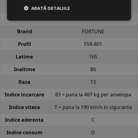
Cod produs
#22916
ARATĂ DETALIILE
EAN
6970310400101
Brand
FORTUNE
Profil
FSR-801
Latime
165
Inaltime
80
Raza
13
Indice incarcare
83 = pana la 487 kg per anvelopa
Indice viteza
T = pana la 190 km/h in siguranta
Indice aderenta
C
Indice consum
D