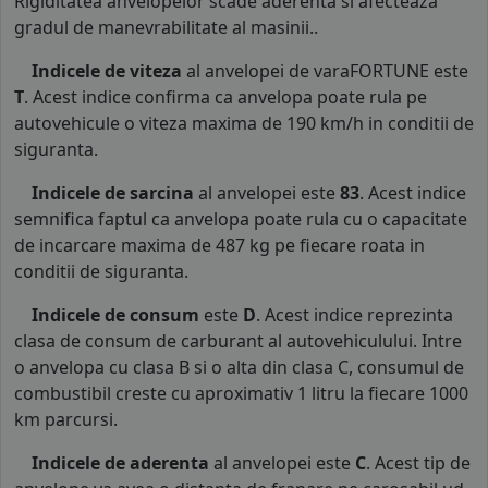
Rigiditatea anvelopelor scade aderenta si afecteaza
gradul de manevrabilitate al masinii..
Indicele de viteza
al anvelopei de varaFORTUNE este
T
. Acest indice confirma ca anvelopa poate rula pe
autovehicule o viteza maxima de 190 km/h in conditii de
siguranta.
Indicele de sarcina
al anvelopei este
83
. Acest indice
semnifica faptul ca anvelopa poate rula cu o capacitate
de incarcare maxima de 487 kg pe fiecare roata in
conditii de siguranta.
Indicele de consum
este
D
. Acest indice reprezinta
clasa de consum de carburant al autovehiculului. Intre
o anvelopa cu clasa B si o alta din clasa C, consumul de
combustibil creste cu aproximativ 1 litru la fiecare 1000
km parcursi.
Indicele de aderenta
al anvelopei este
C
. Acest tip de