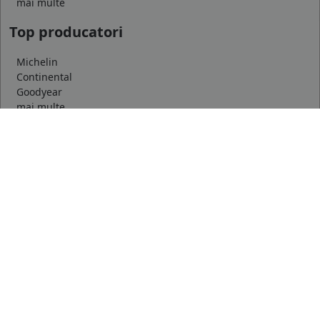
mai multe
Top producatori
Michelin
Continental
Goodyear
mai multe
Marca auto
DACIA
AUDI
BMW
mai multe
Informatii
Servicii clienti