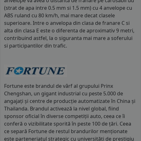
anvelope va avea o distanta de franare pe carosabil ud
(strat de apa intre 0.5 mm si 1.5 mm) cu 4 anvelope cu
ABS ruland cu 80 km/h, mai mare decat clasele
superioare. Intre o anvelopa din clasa de franare C si
alta din clasa E este o diferenta de aproximativ 9 metri,
contribuind astfel, la o siguranta mai mare a soferului
si participantilor din trafic.
Fortune este brandul de vârf al grupului Prinx
Chengshan, un gigant industrial cu peste 5.000 de
angajați și centre de producție automatizate în China și
Thailanda. Brandul activează la nivel global, fiind
sponsor oficial în diverse competiții auto, ceea ce îi
conferă o vizibilitate sporită în peste 100 de țări. Ceea
ce separă Fortune de restul brandurilor menționate
este parteneriatul strategic cu universități de prestigiu