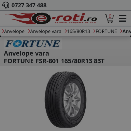
0727 347 488
0
ACASA
DESPRE NOI
Anvelope
Anvelope vara
165/80R13
FORTUNE
Anv
ANVELOPE
AUTO
CAMION
Anvelope vara
MOTO
FORTUNE FSR-801 165/80R13 83T
AGROINDUSTRIALE
CAUTARE DUPA
DIMENSIUNI
PRODUCATORI ANVELOPE
MARCA AUTO
BLOG
B2B - COLABORARE COMPANII
CONT
CONTACT