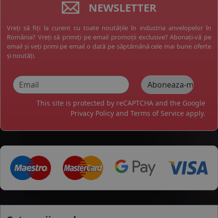
NEWSLETTER
Vreți să fiți la curent cu toate noutățile în industria anvelopelor în
România? Vreți să primiți pe email promoții exclusive? Abonați-vă pe
email și veți primi pe email o dată pe săptămână cele mai bune oferte
și noutăți.
This site is protected by reCAPTCHA and the Google
Privacy Policy
and
Terms of Service
apply.