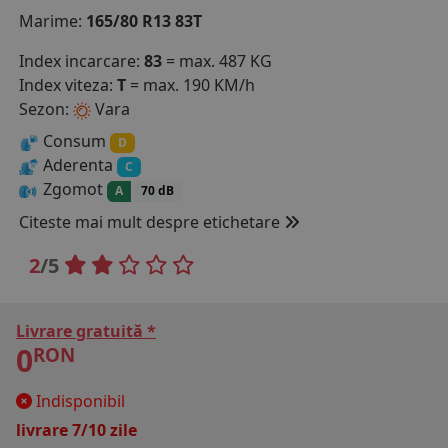
Marime:
165/80 R13 83T
COS (
0 PRODUSE
)
Index incarcare:
83
= max. 487 KG
Index viteza:
T
= max. 190 KM/h
Sezon:
Vara
Consum
D
Aderenta
C
Zgomot
A
70 dB
Citeste mai mult despre etichetare
2
/5
Livrare gratuită *
0
RON
Indisponibil
livrare 7/10 zile