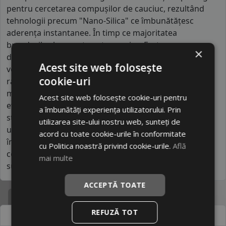
pentru cercetarea compușilor de cauciuc, rezultând
tehnologii precum "Nano-Silica" ce îmbunătățesc
aderența instantanee. În timp ce majoritatea
brandurilor low-cost sunt generice, Fortune se
×
diferențiază prin specializarea în anvelope pentru
Acest site web folosește
vehicule comerciale ușoare, unde carcasa lor
cookie-uri
ranforsată oferă o rezistență la încărcare mult peste
media pieței. Designul lor este optimizat pentru
Acest site web folosește cookie-uri pentru
evacuarea rapidă a căldurii, prevenind degradarea
a îmbunătăți experiența utilizatorului. Prin
structurală la viteze mari. Fortune se poziționează ca
utilizarea site-ului nostru web, sunteți de
un brand tehnologizat, oferind o siguranță activă de
acord cu toate cookie-urile în conformitate
încredere și o precizie a direcției care imită
cu Politica noastră privind cookie-urile.
Află
comportamentul anvelopelor din clasa medie
mai multe
superioară.
ACCEPTĂ TOATE
Specificatii
REFUZĂ TOT
Atribut
Valoare